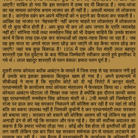
आएगी? साबित हो गया कि इस सरकार में उच्च पद भी बिकाऊ हैं। मामा-भांजा
का यह मामला कांग्रेस बनाम भाजपा का ही नहीं है। असली मामला तो लोकराय
का है। कांग्रेस दबंग बन अपने मंत्रियों को न हटाने का फैसला कर सकती है।
आखिर वह भाजपा पर ‘मेहरबानी’ नहीं करना चाहते पर लोकतंत्र में लोकलाज
भी तो कुछ चीज होती है। आप कुछ भी कर लो आप जनता के प्रति जवाबदेह
नहीं हो? सोनिया गांधी तथा मनमोहन सिंह को भी देखना चाहिये कि उनके शासन
कार्य में किस तरह एक-एक कर संस्थाओं को तहस-नहस किया जा रहा है। जब
वह इस साल या अगले साल सत्ता छोड़ कर जाएंगे तो वह कैसा भारत छोड़ कर
जाएंगे? जहां सब कुछ बिकाऊ है? 1956 में एक और रेल मंत्री लाल बहादुर
शास्त्री एक रेल दुर्घटना के बाद नैतिक जिम्मेवारी स्वीकार करते हुये इस्तीफा दे
गये थे। लाल बहादुर शास्त्री से पवन बंसल! हमारा पतन पूर्ण है।
दूसरी तरफ कोयला ब्लॉक आबंटन के मामले में जिस तरह से यह सरकार नंगी हुई
है उसके बाद इसका इकबाल बिल्कुल खत्म हो गया है। अपने हल्फनामे में
सीबीआई ने माना है कि सुप्रीम कोर्ट को दी गई रिपोर्ट में कानून मंत्री,
प्रधानमंत्री के कार्यालय तथा कोयला मंत्रालय ने फेरबदल किया था। वर्तमान
कोयला आबंटन घोटाला तो शिखर तक जाता है क्योंकि इस दौरान काफी समय
खुद प्रधानमंत्री मनमोहन सिंह कोयला मंत्री थे। 2जी मामले की जिम्मेवारी ए
राजा पर डाल कर यह सरकार निकलने की कोशिश कर रही है पर यहां तो कोई
बलि का बकरा उपलब्ध नहीं है जिसकी कुर्बानी दे कर प्रधानमंत्री तथा सरकार
को बचाया जाए। सरकार को बचाने की कोशिश अवश्य की गई लेकिन यह इतने
अनाड़ी ढंग से की गई कि सरकार और फंस गई है। देश की सर्वोच्च अदालत का
कहना है कि हमारा भरोसा तोड़ा गया। कोई और देश होता तो इस्तीफों की झड़ी
लग जाती लेकिन एक बार फिर यह सरकार शर्मनाक ढंग से मामला लटकाने का
प्रयास कर रही है। उस बैठक में प्रधानमंत्री के कार्यालय के अधिकारी की