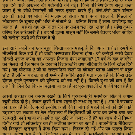
घूस देने वाले अफसर की पदोन्नति की गई। जिसे परिस्थितिवश सबूत कहा
जाता है तो सीधे रेलमंत्री की तरफ इशारा करते हैं। जैसे-जैसे पवन बांसल
तरक्की करते गए भांजा भी मालामाल होता गया। पवन बंसल के पिछले दो
लोकसभा के चुनाव इसी भांजे ने संभाले थे। घनिष्ठ रिश्ता है सारा चण्डीगढ़ यह
जानता है। वह तो वहां समानांतर रेल मंत्रालय चला रहा लगता है। महेश कुमार
वरिष्ठ रेल अधिकारी है। वह भी इतना मासूम नहीं कि उसने बेवजह भांजा साहिब
को करोड़ों रुपये की रिश्वत दे दी।
इस सारे घपले का एक बहुत चिन्ताजनक पहलू है कि अगर करोड़ों रुपये में
नौकरियां बिक रही हैं तो बाकी भ्रष्टाचार कितना होगा? जो करोड़ों रुपये देकर
नौकरी प्राप्त करेगा वह अफसर कितना पैसा कमाएगा? 17 वर्ष के बाद कांग्रेस
को मिलते ही रेल भवन के दरवाजे रिश्वतखोरी तथा सौदेबाजी के लिये खोल दिये
गये। यह घोटाला 2 जी या राष्ट्रमंडल खेलों या कोयला ब्लाक आवंटन से बहुत
छोटा है लेकिन यह उतना ही गम्भीर है क्योंकि इससे पता चलता है कि किस तरह
दीमक हमारे प्रशासन की बुनियाद को खा रही है। कितने दु:ख की बात है कि
लोगों के लिये रेल किराया बढ़ाया जा रहा है पर प्रभावशाली लोग जेबें भर रहें हैं।
अपनी सरकार को कायम रखने के लिये प्रधानमंत्री मनमोहन सिंह ने लगाम
खुली छोड़ दी है। केवल कुर्सी में बना रहना ही लक्ष्य रह गया है। अब भी सरकार
का कहना है कि रेलमंत्री इस्तीफा नहीं देंगे। जांच से पहले किसी को दोषी नहीं
ठहराया जा सकता पर रेल मंत्रालय में नियुक्तियों की जांच का बनेगा क्या जब
रेलमंत्री अपने भांजा को मार्फत खुद संलिप्त नजर आते हैं? यह जांच कैसे निष्पक्ष
होगी? यहां तो लोकतंत्र का ही लतीफा बनाया जा रहा है। राजनीतिक नैतिकता
को बिल्कुल कूड़ेदान में फैंक दिया गया। रिश्वत दी गई और पद प्राप्त किया
गया। संदेश क्या है कि रिश्तेदार कुछ भी कर लें, मंत्रीमहोदय पर आंच नहीं