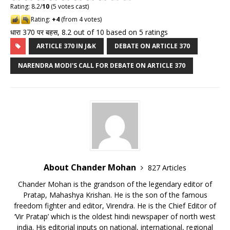
Rating: 8.2/
10
(5 votes cast)
Rating:
+4
(from 4 votes)
धारा 370 पर बहस
,
8.2
out of
10
based on
5
ratings
ARTICLE 370 IN J&K
DEBATE ON ARTICLE 370
NARENDRA MODI'S CALL FOR DEBATE ON ARTICLE 370
About Chander Mohan
827 Articles
Chander Mohan is the grandson of the legendary editor of
Pratap, Mahashya Krishan. He is the son of the famous
freedom fighter and editor, Virendra. He is the Chief Editor of
‘Vir Pratap’ which is the oldest hindi newspaper of north west
india. His editorial inputs on national, international, regional