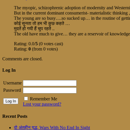
The myopic, schizophrenic adoption of modernity and Westernizat
But in the current dominant consumerist- materialistic thinking 
The young are so busy….so sucked up… in the routine of gettin
कोई सुनता तो हम भी कुछ कहते …
मुदतें हो गयी हैं चुप रहते ..
The old have much to give… they are a reservoir of knowledg
Rating: 0.0/
5
(0 votes cast)
Rating:
0
(from 0 votes)
Comments are closed.
Log In
Username
Password
Remember Me
Lost your password?
Recent Posts
दो अंतहीन युद्ध, Wars With No End In Sight