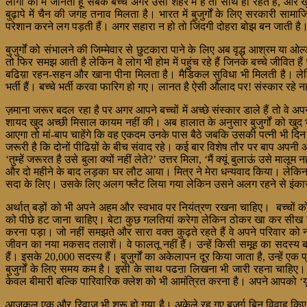
लोगों को मैं जानता हूं सबके बच्चे अगर उसी शहर में हैं तो साथ ही रहते हैं, औ
बुढ़ापे में चैन की जगह तनाव मिलता है। भारत में बुजुर्गों के लिए सरकारी सा
परेशान करने लग पड़ती हैं। अगर सहारा न हो तो जिंदगी दोहरा बोझ बन जाती है
बुजुर्गों को संभालने की जिम्मेवार से छुटकारा पाने के लिए अब वृद्ध आश्रम या 
तो फिर समझ आती है लेकिन वे लोग भी होम में पहुंच रहे हैं जिनके बच्चे जीवित हैं प
बढिय़ा रहन-सहन और खाना पीना मिलता है। मैडिकल सुविधा भी मिलती है। लेकिन 
भर्ती हैं। बच्चे भर्ती करवा फारिग हो गए। लानत है ऐसी औलाद पर! संस्कार रहे न
ज़माना जरूर बदल रहा है पर अगर आपने बच्चों में अच्छे संस्कार डाले हैं तो वे 
शायद खुद अच्छी मिसाल कायम नहीं की। अब हालात के अनुसार बुजुर्गों को खुद भी
आएगा तो मां-बाप चाहेंगे कि वह एकदम उनके पास बैठे जबकि उसकी पत्नी भी दिन भर
जरूरी है कि दोनों पीढिय़ों के बीच संवाद रहे। कई बार विशेष तौर पर बाप अपनी अक
‘तुम्हें जरूरत है उसे बुला क्यों नहीं लेते?’ उत्तर मिला, ‘मैं क्यूं बुलाऊं उ
और दो महीने के बाद लड़का घर लौट आया। मित्र ने मेरा धन्यवाद किया। लेकि
सदा के लिए। उसके लिए अलग फ्लैट लिया गया लेकिन उसने अलग रहने से इंकार 
अर्थात् बड़ों को भी अपने अहम और स्वभाव पर नियंत्रण रखना चाहिए। बच्चों को
को पीछे हट जाना चाहिए। बेटा कुछ गलतियां करेगा लेकिन ठोकर खा कर सीख जाएग
करना पड़ा। जो नहीं समझते और सारा वक्त कुढ़ते रहते हैं वे अपने परिवार को 
जीवन का नया मकसद तलाशें। वे फालतू नहीं हैं। उन्हें किसी समूह का सदस्य ब
हैं। इसके 20,000 सदस्य हैं। बुजुर्गों का अकेलापन दूर किया जाता है, उन्हें 
बुजुर्गों के लिए समय कम है। इसी के साथ पढऩा लिखना भी जारी रहना चाहिए। जालन
केवल बीमारी बल्कि पारिवारिक क्लेश को भी आमंत्रित करना है। अपने आपको 
आजकल एक और रिवाज़ भी शुरू हो गया है। अकेले रह गए बुजुर्ग बिन विवाह किए साथी