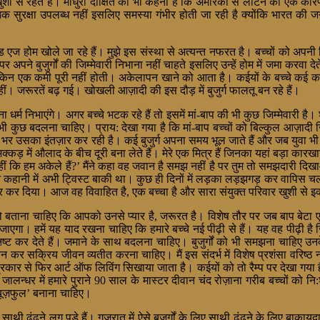
र खुशी से रहते हैं। माधुरी दीक्षित का भी कहना है कि अमेरिका से लौटने का एक क
माजिक सुरक्षा उपलब्ध नहीं इसलिए समस्या गंभीर होती जा रही है क्योंकि भारत की 
।
ओल्ड एज होम खोले जा रहे हैं। मुझे इस संस्था से अत्यन्त नफरत है। बच्चों को अपन
र अपने बुजुर्गों की जिम्मेवारी निभाना नहीं चाहते इसलिए उन्हें होम में जमा करवा दे
एक कमी पूरी नहीं होती। अकेलापन खाने को आता है। कईयों के बच्चे कई कई वर्ष
हीं। जरूरतें बढ़ गई। खोखली आज़ादी की इस दौड़ में बुजुर्ग फालतू बन रहे हैं।
अपना धर्म निभाएंगे। अगर बच्चे भटक रहे हैं तो इसमें मां-बाप की भी कुछ जिम्मेव
 कुछ बदलना चाहिए। प्राय: देखा गया है कि मां-बाप बच्चों को बिल्कुल आज़ादी जिस
 उसका इंतज़ार कर रही है। कई बुजुर्ग अपना समय भूल जाते हैं और जब युवा भी वही 
्कड़ में औलाद के बीच दूरी बना लेते हैं। मेरे एक मित्र हैं जिनका यहां बड़ा कार
से मालूम नहीं कि हम अकेले हैं?’ मैंने कहा वह जवान है समझ नहीं है पर तुम तो समझ
न कहानी में अभी ट्विस्ट बाकी था। कुछ ही दिनों में लड़का लड़झगड़ कर वाप
कर दिया। आज वह विवाहित है, एक बच्चा है और सारा संयुक्त परिवार खुशी से इक
 बताना चाहिए कि आपको उनसे प्यार है, जरूरत है। विशेष तौर पर जब बाप बेटा एक ह
ा। हमें यह याद रखना चाहिए कि हमारे बच्चे नई पीढ़ी से हैं। यह वह पीढ़ी है ज
नष्ट कर देते हैं। जमाने के साथ बदलना चाहिए। बुजुर्गों को भी समझना चाहिए उन
न कर सक्रिय जीवन व्यतीत करना चाहिए। मैं इस संदर्भ में विशेष प्रशंसा वरिष
एक प्रकार से फिर आर्ट ऑफ लिविंग सिखाया जाता है। कईयों को तो रैम्प पर देखा गय
्धर में हमारे पुराने 90 साल के मास्टर दीवान चंद रोज़ाना गरीब बच्चों को नि:शु
‘यूज़फुल’ बनाना चाहिए।
 ढूंढने लग पड़े हैं। गुजरात में ऐसे बुजुर्गों के लिए साथी ढूंढने के लिए बाका