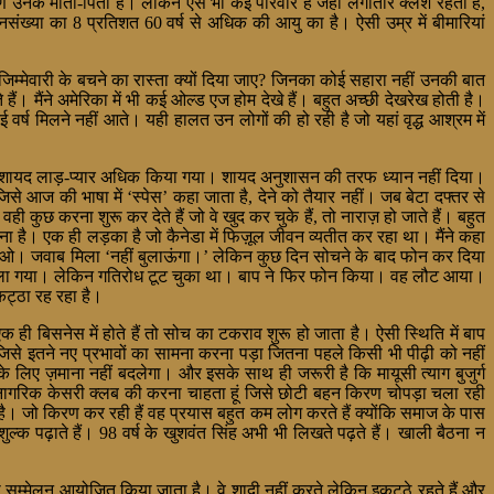
ारण उनके माता-पिता हैं। लेकिन ऐसे भी कई परिवार है जहां लगातार क्लेश रहता है,
जनसंख्या का 8 प्रतिशत 60 वर्ष से अधिक की आयु का है। ऐसी उम्र में बीमारियां
ी जिम्मेवारी के बचने का रास्ता क्यों दिया जाए? जिनका कोई सहारा नहीं उनकी बात
ते हैं। मैंने अमेरिका में भी कई ओल्ड एज होम देखे हैं। बहुत अच्छी देखरेख होती है।
 मिलने नहीं आते। यही हालत उन लोगों की हो रही है जो यहां वृद्ध आश्रम में
ारी है। शायद लाड़-प्यार अधिक किया गया। शायद अनुशासन की तरफ ध्यान नहीं दिया।
े आज की भाषा में ‘स्पेस’ कहा जाता है, देने को तैयार नहीं। जब बेटा दफ्तर से
कुछ करना शुरू कर देते हैं जो वे खुद कर चुके हैं, तो नाराज़ हो जाते हैं। बहुत
खाना है। एक ही लड़का है जो कैनेडा में फिज़ूल जीवन व्यतीत कर रहा था। मैंने कहा
दारी दिखाओ। जवाब मिला ‘नहीं बुलाऊंगा।’ लेकिन कुछ दिन सोचने के बाद फोन कर दिया
िस चला गया। लेकिन गतिरोध टूट चुका था। बाप ने फिर फोन किया। वह लौट आया।
ट्ठा रह रहा है।
ी बिसनेस में होते हैं तो सोच का टकराव शुरू हो जाता है। ऐसी स्थिति में बाप
िसे इतने नए प्रभावों का सामना करना पड़ा जितना पहले किसी भी पीढ़ी को नहीं
के लिए ज़माना नहीं बदलेगा। और इसके साथ ही जरूरी है कि मायूसी त्याग बुजुर्ग
्ठ नागरिक केसरी क्लब की करना चाहता हूं जिसे छोटी बहन किरण चोपड़ा चला रही
ा है। जो किरण कर रही हैं वह प्रयास बहुत कम लोग करते हैं क्योंकि समाज के पास
ल्क पढ़ाते हैं। 98 वर्ष के खुशवंत सिंह अभी भी लिखते पढ़ते हैं। खाली बैठना न
यदा सम्मेलन आयोजित किया जाता है। वे शादी नहीं करते लेकिन इकट्ठे रहते हैं और