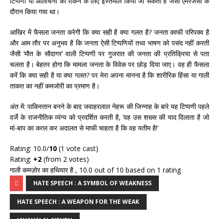
टिप्पणी या आलोचना को रोकने के लिए इस्तेमाल किया जा सकता है जैसा एमरजैंसी के
दौरान किया गया था।
आखिर में फैसला जनता करेगी कि क्या सही है क्या गलत है? जनता काफी परिपक्व है
और आम तौर पर अनुभव है कि जनता ऐसी टिप्पणियों तथा भाषण को पसंद नहीं करती
जैसी ‘मौत के सौदागर’ वाली टिप्पणी पर गुजरात की जनता की प्रतिक्रिया से पता
चलता है। बेहतर होगा कि मामला जनता के विवेक पर छोड़ दिया जाए। वह ही फैसला
करें कि क्या सही है या क्या गलत? पर मेरा अपना मानना है कि शारीरिक हिंसा या गाली
ताकत का नहीं कमजोरी का प्रमाण है।
अंत में: पाकिस्तान बनने के बाद जवाहरलाल नेहरू की जिन्नाह के बारे यह टिप्पणी पहले
दर्जे के राजनीतिक व्यंग्य को प्रदर्शित करती है, ‘वह उस शख्स की याद दिलाता है जो
मां-बाप का कत्ल कर अदालत से माफी चाहता है कि वह यतीम है!’
Rating: 10.0/
10
(1 vote cast)
Rating:
+2
(from 2 votes)
गाली कमज़ोर का हथियार है
,
10.0
out of
10
based on
1
rating
HATE SPEECH : A SYMBOL OF WEAKNESS
HATE SPEECH : A WEAPON FOR THE WEAK