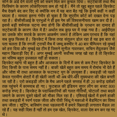
सोने के अंडे देने वाली मुर्गी को सबने मिल कर कुचल दिया। सट्टेबाजी तथा मैच
फिक्सिंग के कारण लोकप्रियता कम हो गई है। मैंने तो खुद बहुत पहले क्रिकेट
मैच देखने बंद कर दिए थे क्योंकि मन में यह बात बैठ गई कि इनमें कहीं न कहीं
घपला है। मामला इतना गंभीर हो चुका है कि सुप्रीम कोर्ट को दखल देना पड़
रहा है। बीसीसीआई के प्रभुओं ने ही इस गेम की विश्वसनीयता खत्म कर दी है।
इससे बड़ी शर्मनाक घटना क्या होगी कि बीसीसीआई के प्रधान का दामाद ही
सट्टेबाजी के कारण जेल में है? अर्थात सब कुछ घर में रखा गया है। आईपीएल
का उसके शोर शराबे के कारण आकर्षण जरूर है लेकिन आम प्रभाव है कि यहां
सब कुछ फिक्स है। क्रिकेट में किस तरह संतुलन डोल रहा है यह इस बात से
पता चलता है कि रणजी ट्राफी मैच में जम्मू कश्मीर ने 40 बार चैम्पियन रहे मुम्बई
को हरा दिया और मुम्बई वह टीम है जिसने सुनील गावस्कर, सचिन तेंदुलकर जैसे
महान खिलाड़ी दिए हैं। अगर मुम्बई अपनी सर्वोच्च जगह खो रहा है तो क्रिकेट
का भविष्य बहुत उज्जवल नहीं हो सकता।
क्रिकेट महंगा भी बहुत है और आजकल के दिनों में कम से कम टैस्ट क्रिकेट के
लिए किसी के पास समय नहीं है। बाकी खेलें बहुत कम समय में रोमांच भी देते हैं
और जोश भी तथा आजकल के फटाफट युग के उपयुक्त हैं। कबड्डी जो पहले
केवल ग्रामीण क्षेत्रों में ही खेली जाती थी अब धीरे-धीरे मुख्यधारा की खेल बनती
जा रही है। प्रो कबड्डी लीग के मैच अपने पहले सप्ताह में ही 20 करोड़ दर्शकों
तक पहुंचने में कामयाब हो गए। फुटबाल की इंडियन सुपर लीग का बजट 800
करोड़ रुपए है। क्रिकेट के पदाधिकारियों की गलत नीतियों, घोटालों तथा बदले
जमाने के कारण दूसरे खेलों को मौका मिल रहा है। एशियाई खेलों में हमने हाकी
तथा कबड्डी में स्वर्ण पदक जीता और पीवी सिंधू ने मकाओ में बैडमिंटन का विश्व
कप जीता। शूटिंग, बाक्सिंग तथा पहलवानी में हमारे खिलाड़ी लगातार मैडल ला
रहे हैं। यह सही दिशा है नहीं तो हम एक खेल, क्रिकेट, वाला देश बन कर रह गए
थे।