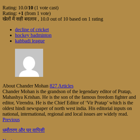
Rating: 10.0/
10
(1 vote cast)
Rating:
+1
(from 1 vote)
खेलों में सही बदलाव
,
10.0
out of
10
based on
1
rating
decline of cricket
hockey badminton
kabbadi league
About Chander Mohan
827 Articles
Chander Mohan is the grandson of the legendary editor of Pratap,
Mahashya Krishan. He is the son of the famous freedom fighter and
editor, Virendra. He is the Chief Editor of ‘Vir Pratap’ which is the
oldest hindi newspaper of north west india. His editorial inputs on
national, international, regional and local issues are widely read.
Previous
धर्मांतरण और घर वापिसी