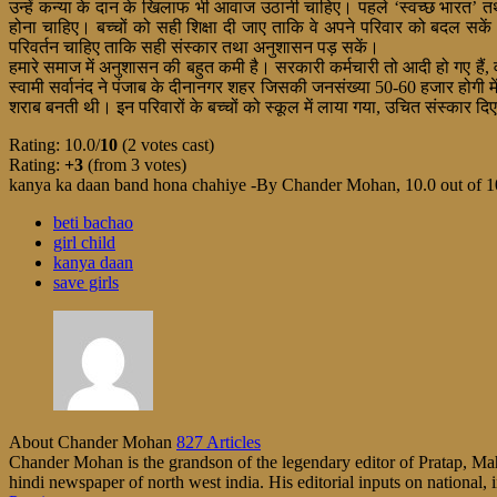
उन्हें कन्या के दान के खिलाफ भी आवाज उठानी चाहिए। पहले ‘स्वच्छ भारत’ तथा 
होना चाहिए। बच्चों को सही शिक्षा दी जाए ताकि वे अपने परिवार को बदल सकें।
परिवर्तन चाहिए ताकि सही संस्कार तथा अनुशासन पड़ सकें।
हमारे समाज में अनुशासन की बहुत कमी है। सरकारी कर्मचारी तो आदी हो गए हैं, वह 
स्वामी सर्वानंद ने पंजाब के दीनानगर शहर जिसकी जनसंख्या 50-60 हजार होगी मे
शराब बनती थी। इन परिवारों के बच्चों को स्कूल में लाया गया, उचित संस्कार
Rating: 10.0/
10
(2 votes cast)
Rating:
+3
(from 3 votes)
kanya ka daan band hona chahiye -By Chander Mohan
,
10.0
out of
1
beti bachao
girl child
kanya daan
save girls
About Chander Mohan
827 Articles
Chander Mohan is the grandson of the legendary editor of Pratap, Maha
hindi newspaper of north west india. His editorial inputs on national, i