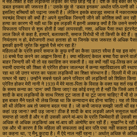
में सह-शिक्षा है वहां लड़़कियां लड़कों को पीछे छोड़ गई हैं। देश के कई बैंक
डबल इनकम की जरूरत है।’ उसके मुंह से ‘डबल इनकम’ अर्थात पति-पत्नी की अपन
इसलिए बच्चियों को पढ़ाना जरूरी है। लेकिन इसके बावजूद समाज में नकारात्मक
स्वच्छंद विचार की क्यों है? अपने मुताबिक जिन्दगी जीने की कोशिश क्यों कर रही
हत्या का कारण भी यही था कि इस लड़की में इतनी अक्कड़ क्यों है कि उसने समर्
विफलता परिवार से शुरू होती है जहां लापरवाही, नशा, अधिक पैसा तथा इंटरनेट
लाल किले से कहा है, हत्यारे, बलात्कारी, समाज विरोधी भी तो किसी के बेटे हैं। कु
नियंत्रण न हो, बेरोजगारी तथा हताशा हो या जिनके पास जरूरत से अधिक पैसा हो
इसकी इतनी जुर्रत कि मुझसे पैसे मांग रहा है?
महिलाओं के प्रति हमारे समाज के कुछ वर्गों का कैसा उलटा रवैया है यह इस मांग 
10 बच्चे पैदा करने का आह्वान किया है। क्या महिलाएं केवल बच्चा पैदा करने व
बाहर जिन्दगी की भी तो वह ख्वाहिश कर सकती है। वह क्यों नहीं पढ़-लिख कर अ
स्वामी दयानंद की शिक्षा से प्रेरित होकर जालन्धर में कन्या महाविद्यालय की स
रहा था जो उत्तर भारत का पहला लड़कियों का शिक्षा संस्थान है। दिल्ली में भी लड
पत्थर भी खाए। उन्होंने सबसे पहले अपने परिवार की लड़कियों को शिक्षित किया।
प्रेरित होकर मेरी नानी ने 1939 में मेरे माता-पिता के विवाह के वक्त यह शर्त र
के समय कन्या का ‘दान’ क्यों किया जाए? वह कोई वस्तु तो है नहीं कि जिसे आप 
शादी के बाद लड़कियों के साथ रिश्ता टूट जाता है या टूट जाना चाहिए? मैं भी दो ल
इस बाबत मैंने पहले भी लेख लिखा था कि कन्यादान बंद होना चाहिए। यह तो विव
की थी लेकिन अब तो जमाना बदल गया है। जो कभी जायज़ समझी जाती थीं वह प्रथा
कहां उड़ जाना? क्यों उड़ जाना? ठीक है शादी के बाद लड़की अपने ससुराल चली
समाप्त हो जाती है और न ही उसकी अपने मां-बाप के प्रति जिम्मेवारी ही उसकी शाद
अधिक से अधिक लड़कियां अब मां-बाप की अंत्येष्टि कर रही हैं। मुखाग्नि दे
एक और भी कारण है कि महिला की सफलता कई बार पति पचा नहीं सकता इसलिए टक
का कहना था, ‘ए मैंनू कुटदा है। मैं ऐदे नाल नहीं रहना।’ अर्थात् अधिक से अधिक