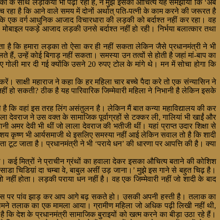
लड़कों के साथ लड़कियां भी पढ़ा रहा है, ने मुझे इसका औचित्य यह समझाया कि ‘अब
 है कि आने वाले समय में दोनों अर्थात् पति-पत्नी के काम करने की जरूरत है
है कि एक वर्ग आधुनिक आजाद विचारधारा की लड़की को बर्दाश्त नहीं कर रहा। वह
ाले, मोबाइल पकड़े आजाद लड़की उनसे बर्दाश्त नहीं हो रही। निर्भया बलात्कार तथा
ा है कि हमारा लड़का तो ऐसा कर ही नहीं सकता लेकिन जैसे प्रधानमंत्री ने भी
े हैं, उन्हें कोई बिगाड़ नहीं सकता। समस्या उन तत्वों से होती है जहां मां-बाप का
 गोली मार दी गई क्योंकि उसने 20 रुपए टोल के मांगे थे। मन में सोचा होगा कि
करें। साक्षी महाराज ने कहा कि हर महिला चार बच्चे पैदा करे तो एक संन्यासिन ने
नहीं हो सकती? ठीक है यह पारिवारिक जिम्मेवारी महिला ने निभानी है लेकिन इसके
नी है कि वहां इस तरह लिंग असंतुलन है। लेकिन मैं बात कन्या महाविद्यालय की कर
ाला देवराज ने उस वक्त के सामाजिक पूर्वाग्रहों से टक्कर ली, गालियां भी खाईं और
ी अमर देवी भी थीं जो लाला देवराज की भतीजी थीं। यहां प्राप्त उदार शिक्षा से
ाजी महाशय कृष्ण भी आर्यसमाजी थे इसलिए समस्या नहीं आई लेकिन सवाल तो है कि शादी
 टूट जाता है। प्रधानमंत्री ने भी ‘पराये धन’ की धारणा पर आपत्ति की है। क्या
। कई मित्रों ने प्राचीन ग्रंथों का हवाला देकर इसका औचित्य बताने की कोशिश
चिडिय़ां दा चम्बा वे, बाबुल असीं उड़ जाना।’ मुझे इस गाने से बहुत चिढ़ है।
 नहीं होता। लड़की पराया धन नहीं है। वह एक जिम्मेवारी नहीं जो शादी के बाद
हीं जिस पर पांव झाड़ कर आप आगे बढ़ सकते हो। उसकी अपनी हस्ती है। तलाक का
 सामने तलाक का एक मामला आया। ग्रामीण महिला जो अधिक पढ़ी लिखी नहीं थी,
ै कि देश के प्रधानमंत्री सामाजिक बुराइयों को खत्म करने का बीड़ा उठा रहे हैं।