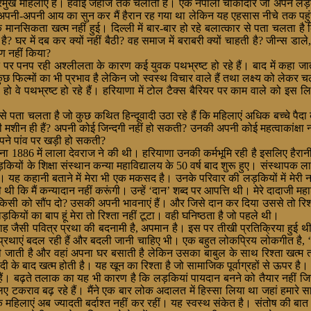
ों की प्रमुख महिलाएं हैं। हवाई जहाज तक चलाती हैं। एक नेपाली चौकीदार जो अपने 
ी-अपनी आय का सुन कर मैं हैरान रह गया था लेकिन यह एहसास नीचे तक पहुंच रहा
 मानसिकता खत्म नहीं हुई। दिल्ली में बार-बार हो रहे बलात्कार से पता चलता 
 है? घर में दब कर क्यों नहीं बैठी? वह समाज में बराबरी क्यों चाहती है? जीन्स ड
पण नहीं किया?
 पर पनप रही अश्लीलता के कारण कई युवक पथभ्रष्ट हो रहे हैं। बाद में कहा जात
छ फिल्मों का भी प्रभाव है लेकिन जो स्वस्थ विचार वाले हैं तथा लक्ष्य को लेकर चलत
 वे पथभ्रष्ट हो रहे हैं। हरियाणा में टोल टैक्स बैरियर पर काम वाले को इस लिए
से पता चलता है जो कुछ कथित हिन्दूवादी उठा रहे हैं कि महिलाएं अधिक बच्चे पैदा 
ाली मशीन ही हैं? अपनी कोई जिन्दगी नहीं हो सकती? उनकी अपनी कोई महत्वाकांक्षा 
पने पांव पर खड़ी हो सकती?
्थापना 1886 में लाला देवराज ने की थी। हरियाणा उनकी कर्मभूमि रही है इसलिए हैरा
़कियों के शिक्षा संस्थान कन्या महाविद्यालय के 50 वर्ष बाद शुरू हुए। संस्थापक ल
 यह कहानी बताने में मेरा भी एक मकसद है। उनके परिवार की लड़कियों में मेरी नान
ख दी थी कि मैं कन्यादान नहीं करूंगी। उन्हें ‘दान’ शब्द पर आपत्ति थी। मेरे दाद
किसी को सौंप दो? उसकी अपनी भावनाएं हैं। और जिसे दान कर दिया उससे तो रिश्ता
ड़कियों का बाप हूं मेरा तो रिश्ता नहीं टूटा। वही घनिष्ठता है जो पहले थी।
ाह जैसी पवित्र प्रथा की बदनामी है, अपमान है। इस पर तीखी प्रतिक्रिया हुई थी
एं बदल रही हैं और बदली जानी चाहिए भी। एक बहुत लोकप्रिय लोकगीत है, ‘साडा 
 जाती है और वहां अपना घर बसाती है लेकिन उसका बाबुल के साथ रिश्ता खत्म तो
ी के बाद खत्म होती है। यह खून का रिश्ता है जो सामाजिक पूर्वाग्रहों से ऊपर है।
 रही हैं। बढ़ते तलाक का यह भी कारण है कि लड़कियां पायदान बनने को तैयार न
राव बढ़ रहे हैं। मैंने एक बार लोक अदालत में हिस्सा लिया था जहां हमारे
 महिलाएं अब ज्यादती बर्दाश्त नहीं कर रहीं। यह स्वस्थ संकेत है। संतोष की बात ह