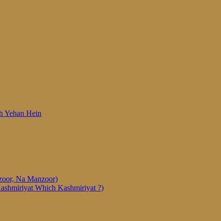
 Woh Yehan Hein
anzoor, Na Manzoor)
Kashmiriyat Which Kashmiriyat ?)