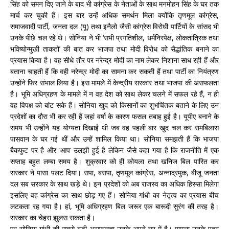
सिंह को समन दिए जाने के बाद भी कांग्रेस के नेताओं के साथ मनमोहन सिंह के घर तक
मार्च कर चुकी हैं। इस बार उन्हें अधिक समर्थन मिला क्योंकि तृणमूल कांग्रेस,
समाजवादी पार्टी, जनता दल (यू) तथा इनैलो जैसी कांग्रेस विरोधी पार्टियों के सांसद भी
उनके पीछे चल रहे थे। सोनिया ने भी ‘सभी प्रगतिशील, धर्मनिरपेक्ष, लोकतांत्रिक तथा
भविष्योन्मुखी ताकतों’ की बात कर भाजपा तथा मोदी विरोध को सैद्धांतिक बनाने का
प्रयास किया है। वह सीधे तौर पर नरेन्द्र मोदी का नाम लेकर निशाना साध रही हैं और
बताना चाहती हैं कि वही नरेन्द्र मोदी का सामना कर सकती हैं तथा पार्टी का नियंत्रण
उन्होंने फिर संभाल लिया है। इस मामले में केन्द्रीय सरकार तथा भाजपा की असफलता
है। भूमि अधिग्रहण के मामले में न वह देश को साथ लेकर चलने में सफल रहे हैं, न ही
वह विपक्ष को बांट सके हैं। सोनिया खुद को किसानों का शुभचिंतक बताने के लिए उन
प्रदेशों का दौरा भी कर रही हैं जहां वर्षा के कारण फसल तबाह हुई है। यूपीए बनाने के
समय भी उन्होंने यह योग्यता
दिखाई थी जब वह पहली बार खुद चल कर रामबिलास
पासवान के घर गई थीं और उन्हें शामिल किया था। सोनिया समझती हैं कि भाजपा
बैकफुट पर है और ‘आप’ उलझी हुई है लेकिन जैसे कहा गया है कि राजनीति में एक
सप्ताह बहुत लम्बा समय है। शुक्रवार को ही कोयला तथा खनिज बिल पारित कर
सरकार ने पासा पलट दिया। सपा, बसपा, तृणमूल कांग्रेस, अन्नाद्रमुक, बीजू जनता
दल सब सरकार के साथ खड़े थे। इन प्रदेशों को अब राजस्व का अधिक हिस्सा मिलेगा
इसलिए वह कांग्रेस का साथ छोड़ गए हैं। सोनिया गांधी का नेतृत्व का प्रयास बीच
लटकता रह गया है। हां, भूमि अधिग्रहण बिल जरूर एक बारूदी सुरंग की तरह है।
सरकार का चेहरा झुलस सकता है।
पर सोनिया गांधी की सबसे बड़ी असफलता उनके अपने घर में है। मामला उनके पुत्र