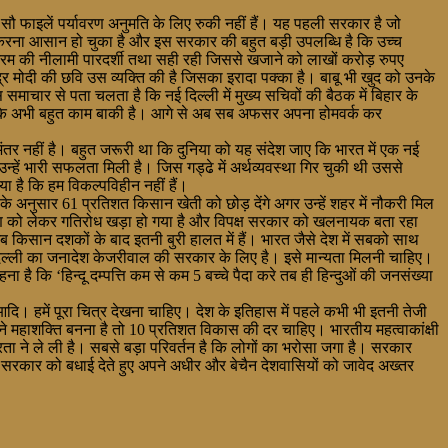
कई सौ फाइलें पर्यावरण अनुमति के लिए रुकी नहीं हैं। यह पहली सरकार है जो
ार करना आसान हो चुका है और इस सरकार की बहुत बड़ी उपलब्धि है कि उच्च
्रम की नीलामी पारदर्शी तथा सही रही जिससे खजाने को लाखों करोड़ रुपए
मोदी की छवि उस व्यक्ति की है जिसका इरादा पक्का है। बाबू भी खुद को उनके
स समाचार से पता चलता है कि नई दिल्ली में मुख्य सचिवों की बैठक में बिहार के
िया कि अभी बहुत काम बाकी है। आगे से अब सब अफसर अपना होमवर्क कर
़ा अंतर नहीं है। बहुत जरूरी था कि दुनिया को यह संदेश जाए कि भारत में एक नई
न्हें भारी सफलता मिली है। जिस गड्ढे में अर्थव्यवस्था गिर चुकी थी उससे
ा है कि हम विकल्पविहीन नहीं हैं।
े अनुसार 61 प्रतिशत किसान खेती को छोड़ देंगे अगर उन्हें शहर में नौकरी मिल
धिगृहण को लेकर गतिरोध खड़ा हो गया है और विपक्ष सरकार को खलनायक बता रहा
िसान दशकों के बाद इतनी बुरी हालत में हैं। भारत जैसे देश में सबको साथ
िल्ली का जनादेश केजरीवाल की सरकार के लिए है। इसे मान्यता मिलनी चाहिए।
है कि ‘हिन्दू दम्पत्ति कम से कम 5 बच्चे पैदा करे तब ही हिन्दुओं की जनसंख्या
ि। हमें पूरा चित्र देखना चाहिए। देश के इतिहास में पहले कभी भी इतनी तेजी
े महाशक्ति बनना है तो 10 प्रतिशत विकास की दर चाहिए। भारतीय महत्वाकांक्षी
अधीरता ने ले ली है। सबसे बड़ा परिवर्तन है कि लोगों का भरोसा जगा है। सरकार
नकी सरकार को बधाई देते हुए अपने अधीर और बेचैन देशवासियों को जावेद अख्तर