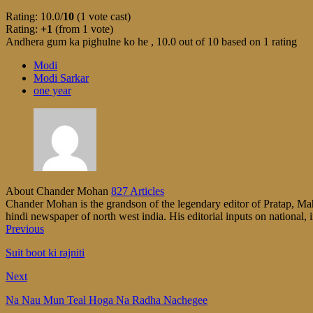
Rating: 10.0/
10
(1 vote cast)
Rating:
+1
(from 1 vote)
Andhera gum ka pighulne ko he
,
10.0
out of
10
based on
1
rating
Modi
Modi Sarkar
one year
About Chander Mohan
827 Articles
Chander Mohan is the grandson of the legendary editor of Pratap, Maha
hindi newspaper of north west india. His editorial inputs on national, i
Previous
Suit boot ki rajniti
Next
Na Nau Mun Teal Hoga Na Radha Nachegee