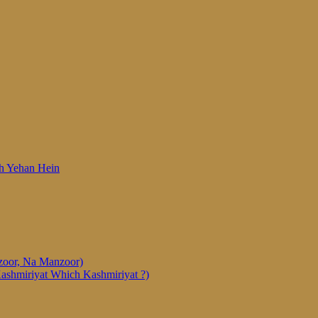
 Woh Yehan Hein
anzoor, Na Manzoor)
Kashmiriyat Which Kashmiriyat ?)