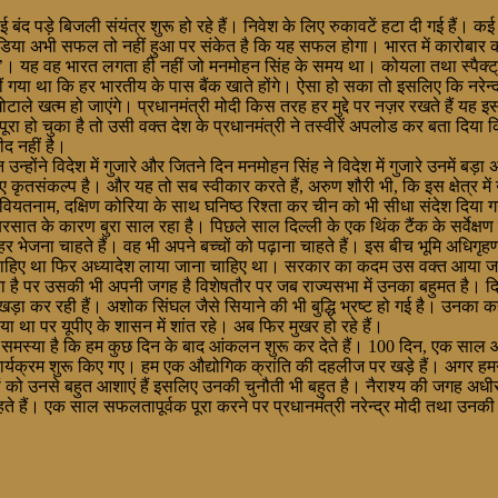
बंद पड़े बिजली संयंत्र शुरू हो रहे हैं। निवेश के लिए रुकावटें हटा दी गई हैं। 
ेक इन इंडिया अभी सफल तो नहीं हुआ पर संकेत है कि यह सफल होगा। भारत में कारोब
गा’। यह वह भारत लगता ही नहीं जो मनमोहन सिंह के समय था। कोयला तथा स्पैक्ट
था कि हर भारतीय के पास बैंक खाते होंगे। ऐसा हो सका तो इसलिए कि नरेन्द्र 
टाले खत्म हो जाएंगे। प्रधानमंत्री मोदी किस तरह हर मुद्दे पर नज़र रखते हैं यह इ
ूरा हो चुका है तो उसी वक्त देश के प्रधानमंत्री ने तस्वीरें अपलोड कर बता द
ीद नहीं है।
न्होंने विदेश में गुजारे और जितने दिन मनमोहन सिंह ने विदेश में गुजारे उनमें बड
ृतसंकल्प है। और यह तो सब स्वीकार करते हैं, अरुण शौरी भी, कि इस क्षेत्र में उ
ियतनाम, दक्षिण कोरिया के साथ घनिष्ठ रिश्ता कर चीन को भी सीधा संदेश दिया गय
सात के कारण बुरा साल रहा है। पिछले साल दिल्ली के एक थिंक टैंक के सर्वेक्षण क
 शहर भेजना चाहते हैं। वह भी अपने बच्चों को पढ़ाना चाहते हैं। इस बीच भूमि अ
 चाहिए था फिर अध्यादेश लाया जाना चाहिए था। सरकार का कदम उस वक्त आया जब क
 है पर उसकी भी अपनी जगह है विशेषतौर पर जब राज्यसभा में उनका बहुमत है। द
ा कर रही हैं। अशोक सिंघल जैसे सियाने की भी बुद्धि भ्रष्ट हो गई है। उनका कहना 
ा था पर यूपीए के शासन में शांत रहे। अब फिर मुखर हो रहे हैं।
समस्या है कि हम कुछ दिन के बाद आंकलन शुरू कर देते हैं। 100 दिन, एक साल आद
र्यक्रम शुरू किए गए। हम एक औद्योगिक क्रांति की दहलीज पर खड़े हैं। अगर हमन
ंकि लोगों को उनसे बहुत आशाएं हैं इसलिए उनकी चुनौती भी बहुत है। नैराश्य की जगह 
 चाहते हैं। एक साल सफलतापूर्वक पूरा करने पर प्रधानमंत्री नरेन्द्र मोदी तथा उ