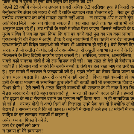
किस नेता ने दृढ़ता से ऐसी बात कहने की हिम्मत की थी?
पिछले 23 वर्षों में कोयले का उत्पादन सबसे अधिक 8.3 प्रतिशत हुआ है जिससे कई 
मैनुफैक्चरिंग क्षेत्र को महत्व दे रही है ताकि उत्पादन तथा रोजगार बढ़े। म
स्तरीय भ्रष्टाचार का कोई मामला सामने नहीं आया। ‘न खाऊंगा और न खाने दूं
अतिरिक्त मिले। जन धन योजना सफल है। एक साल पहले तक यह सोचा भी नहीं गया 
अनुसार ढाल रहे हैं। अब गरीबों के खाते में सीधा पैसा जाएगा जिससे सब्सिडी के घो
मुख्य सचिव ने जब यह दावा किया कि गंगा पर बनने वाले पुल का सब काम लगभग प
प्रधानमंत्री की बैठक में आएंगे! ठीक है कई नाकामियां हैं पर पहली बार देश नाउम्म
प्रधानमंत्री की विदेश यात्राओं को लेकर भी आलोचना हो रही है। वैसे जितने दिन उ
सरकार है जो अतीत के घोटालों और अकर्मण्यता से अछूती नया भारत बनाने के लिए क
निकालने के लिए विदेशी सहयोग बहुत जरूरी है। अमेरिका, जापान, आस्ट्रेलिया, व
सबसे बड़ी समस्या खेती है जो लाभदायक नहीं रही। यह साल तो वैसे ही बेमौसम बर
जाती है। किसान नहीं चाहते कि उनके बच्चों के कंधे पर हल रखा जाए वह उन्हें
है। इस मामले में सरकार ने जल्दबाजी की है। पहले लोगों को तैयार किया जाना
लेकर चलना पड़ता है। ऊपर से आप थोप नहीं सकते। विपक्ष चाहे कमजोर हो गया
इसी के साथ भाजपा से सम्बन्धित कुछ लोगों की बहकी बातें भी अनावश्यक विवाद खड़
स्थिर होगी।’ ऐसे तत्वों ने अटल बिहारी वाजपेयी की सरकार के भी नाक में दम किय
मैं इस सरकार के प्रति बहुत आशावादी हूं। भारत की कहानी बदल रही है। हमारी 
और दृढ़ता के साथ रोजगार बढ़ाने का प्रयास नहीं किया गया। न ही सामाजिक का
हो रहे हैं। नरेन्द्र मोदी ने अच्छे दिनों की जिज्ञासा उनमें पैदा कर दी है क्यो
बेदाग है। समस्या यह है कि जो काम 60 महीनों में होना है उसे हम 12 महीनों में
साहिब के इन शानदार लफज़ों में कहना है,
अंधेरा गम का पिघलने को है,
जरा देर इसमें लगे अगर
न उदास हो मेरे हमसफर!