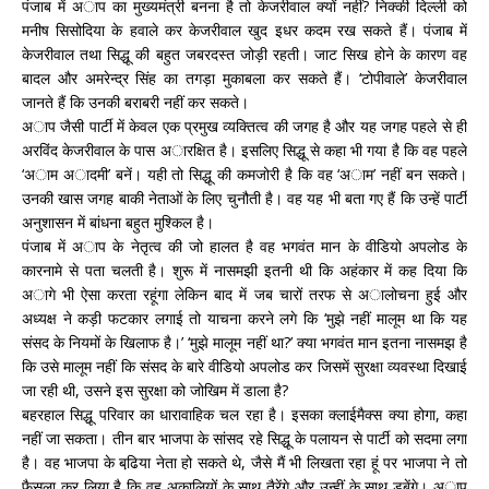
पंजाब में अाप का मुख्यमंत्री बनना है तो केजरीवाल क्यों नहीं? निक्की दिल्ली को
मनीष सिसोदिया के हवाले कर केजरीवाल खुद इधर कदम रख सकते हैं। पंजाब में
केजरीवाल तथा सिद्धू की बहुत जबरदस्त जोड़ी रहती। जाट सिख होने के कारण वह
बादल और अमरेन्द्र सिंह का तगड़ा मुकाबला कर सकते हैं। ‘टोपीवाले’ केजरीवाल
जानते हैं कि उनकी बराबरी नहीं कर सकते।
अाप जैसी पार्टी में केवल एक प्रमुख व्यक्तित्व की जगह है और यह जगह पहले से ही
अरविंद केजरीवाल के पास अारक्षित है। इसलिए सिद्धू से कहा भी गया है कि वह पहले
‘अाम अादमी’ बनें। यही तो सिद्धू की कमजोरी है कि वह ‘अाम’ नहीं बन सकते।
उनकी खास जगह बाकी नेताओं के लिए चुनौती है। वह यह भी बता गए हैं कि उन्हें पार्टी
अनुशासन में बांधना बहुत मुश्किल है।
पंजाब में अाप के नेतृत्व की जो हालत है वह भगवंत मान के वीडियो अपलोड के
कारनामे से पता चलती है। शुरू में नासमझी इतनी थी कि अहंकार में कह दिया कि
अागे भी ऐसा करता रहूंगा लेकिन बाद में जब चारों तरफ से अालोचना हुई और
अध्यक्ष ने कड़ी फटकार लगाई तो याचना करने लगे कि ‘मुझे नहीं मालूम था कि यह
संसद के नियमों के खिलाफ है।’ ‘मुझे मालूम नहीं था?’ क्या भगवंत मान इतना नासमझ है
कि उसे मालूम नहीं कि संसद के बारे वीडियो अपलोड कर जिसमें सुरक्षा व्यवस्था दिखाई
जा रही थी, उसने इस सुरक्षा को जोखिम में डाला है?
बहरहाल सिद्धू परिवार का धारावाहिक चल रहा है। इसका क्लाईमैक्स क्या होगा, कहा
नहीं जा सकता। तीन बार भाजपा के सांसद रहे सिद्धू के पलायन से पार्टी को सदमा लगा
है। वह भाजपा के बढि़या नेता हो सकते थे, जैसे मैं भी लिखता रहा हूं पर भाजपा ने तो
फैसला कर लिया है कि वह अकालियों के साथ तैरेंगे और उन्हीं के साथ डूबेंगे। अाप