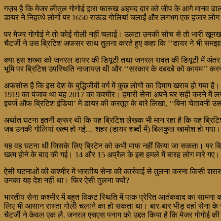
गज़ब है कि मेजर लीतुल गोगोई द्वारा फारुख अहमद दार को जीप के आगे मानव ढाल
डायर ने निहत्थे लोगों पर 1650 राऊंड गोलियां चलाईं और लगभग एक हजार लोग 
पर मेजर गोगोई ने तो कोई गोली नहीं चलाई। उलटा उनकी सोच से तो भारी खूनखराब
चैटर्जी ने उस ब्रिटिश अफसर साथ तुलना करते हुए कहा कि ‘‘डायर ने भी सम
क्या इस शख्स को जनरल डायर की डियूटी तथा जनरल रावत की डियूटी में अंत
भूमि पर ब्रिटिश उपस्थिति नाजायज़ थी और ‘‘सरकार के दबदबे को कायम’’ करने
अफसोस है कि इस देश के बुद्धिजीवी वर्ग में कुछ लोगों का दिमाग खराब हो गया ह
1919 का पंजाब था यह 2017 का कश्मीर। हमारी सेना अपने घर सही करने में लग
इयर्ज ऑफ ब्रिटिश इंडिया’ में डायर की करतूत के बारे लिखा, ‘‘बिना चेतावनी 
अर्थात घटना इतनी क्रूर थी कि यह ब्रिटिश लेखक भी मान रहा है कि यह ब्रिटि
जब उनकी गोलियां खत्म हो गईं… शहर (डायर शब्दों में) बिलकुल खामोश हो गया। एक
यह वह घटना थी जिसके लिए ब्रिटेन को कभी माफ नहीं किया जा सकता। पर ब्रिटिश 
खत्म होने के बाद की गई। 14 और 15 अप्रैल के इस हमले में बारह लोग मारे गए।
ऐसी घटनाओं की कश्मीर में भारतीय सेना की कार्रवाई से तुलना करना किसी शरारत
उनका यह देश नहीं था। फिर ऐसी तुलना क्यों?
भारतीय सेना कश्मीर में बहुत विकट स्थिति में पाक प्रेरित आतंकवाद का सामना 
लिए भी आसान रास्ता गोली चलाने का हो सकता था। बार-बार भीड़ वहां सेना के रास्
चैटर्जी ने केवल एक लै. जनरल एचएस पनाग को उद्दत किया है कि मेजर गोगोई की 