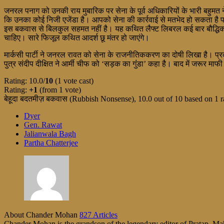
जनरल पनाग को उनकी राय मुबारिक पर सेना के पूर्व अधिकारियों के भारी बहुम
कि उनका कोई निजी एजेंडा है। आपको सेना की कार्रवाई से मतभेद हो सकता है प
इस बकवास से बिलकुल सहमत नहीं है। यह कथित लैफ्ट लिबरल कई बार बौद्धिक दिवा
चाहिए। सारे फिजूल कथित आदर्श छू मंतर हो जाएंगे।
मार्कसी पार्टी ने जनरल रावत को सेना के राजनीतिककरण का दोषी लिखा है। प्रका
पुत्र संदीप दीक्षित ने आर्मी चीफ को ‘सड़क का गुंंडा’ कहा है। बाद में जरूर म
Rating: 10.0/
10
(1 vote cast)
Rating:
+1
(from 1 vote)
बेहूदा बदतमीज़ बकवास (Rubbish Nonsense)
,
10.0
out of
10
based on
1
r
Dyer
Gen. Rawat
Jalianwala Bagh
Partha Chatterjee
About Chander Mohan
827 Articles
Chander Mohan is the grandson of the legendary editor of Pratap, Maha