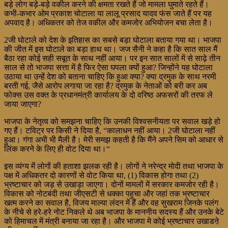
बड़े लोग बड़े-बड़े वकील करने की क्षमता रखते हैं जो मामला घुमाते रहते हैं।
कभी-कभार ओम प्रकाश चोटाला या लालू प्रसाद यादव फंस जाते हैं पर यह
अपवाद है। अधिकतर को तेज वकील और कमजोर अभियोजन बचा लेता है।
2जी घोटाले को देश के इतिहास का सबसे बड़ा घोटाला बताया गया था। भाजपा
की जीत में इस घोटाले का बड़ा हाथ था। जज सैनी ने कहा है कि सात साल मैं
बैठा रहा कोई सही सबूत के साथ नहीं आया। पर इन सात सालों में से साढ़े तीन
साल से तो भाजपा सत्ता में है फिर ऐसा घपला क्यों हुआ? जिन्होंने यह घोटाला
उठाया था उन्हें देश को बताना चाहिए कि हुआ क्या? क्या द्रमुक के साथ नरमी
बरती गई, जैसे आरोप लगाया जा रहा है? द्रमुक के नेताओं को बरी कर अब
फोक्स उस वक्त के प्रधानमंत्री कार्यालय के दो वरिष्ठ अफसरों की तरफ ले
जाया जाएगा?
भाजपा के नेतृत्व को समझना चाहिए कि उनकी विश्वसनीयता पर सवाल खड़े हो
गए हैं। टविट्र पर किसी ने दिया है, “कालाधन नहीं आया। 2जी घोटाला नहीं
हुआ। गंगा अभी भी मैली है। मेरी समझ कहती है कि मैंने अपने सिम को आधार से
लिंक करने के लिए ही वोट दिया था।“
इस व्यंग्य में लोगों की हताशा झलक रही है। लोगों ने नरेन्द्र मोदी तथा भाजपा के
पक्ष में अधिकतर दो कारणों से वोट किया था, (1) विकास होगा तथा (2)
भ्रष्टाचार को जड़ से उखाड़ा जाएगा। दोनों मामलों में सरकार कमजोर रही है।
विकास को नोटबंदी तथा जीएसटी से धक्का पहुचा और जहां तक भ्रष्टाचार
खत्म करने का सवाल है, विजय माल्या लंदन में हैं और वह सुखराम जिनके पलंग
के नीचे से हरे-हरे नोट निकले थे अब भाजपा के माननीय सदस्य हैं और उनके बेटे
को हिमाचल में मंत्री बनाया जा रहा है। और भाजपा मे कोई भ्रष्टाचार उखाडऩे