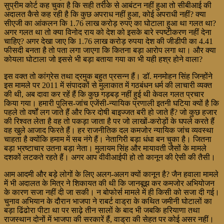
सुप्रीम कोर्ट कह चुका है कि सही तरीके से आबंटन नहीं हुआ तो सीबीआई की
अदालत कैसे कह रही है कि कुछ अपराध नहीं हुआ, कोई अपराधी नहीं? क्या
सीएजी का आंकलन कि 1.76 लाख करोड़ रुपए का घोटाला हुआ था गलत था?
अगर गलत था तो क्या विनोद राय को देश को इसके बारे स्पष्टीकरण नहीं देना
चाहिए? अगर देखा जाए कि 1.76 लाख करोड़ रुपया देश की जीडीपी का 4.41
फीसदी बनता है तो पता लगा जाएगा कि कितना बड़ा आरोप लगा था। और क्या
कोयला घोटाला जो इससे भी बड़ा बताया गया का भी यही हश्र होने वाला?
इस वक्त तो कांग्रेस तथा द्रमुक बहुत प्रसन्न हैं। डॉ. मनमोहन सिंह जिन्होंने
इस मामले पर 2011 में संपादकों से मुलाकात में गठबंधन धर्म की लाचारी व्यक्त
की थी, अब दावा कर रहें हैं कि कुछ गड़बड़ नहीं हुई थी केवल गलत प्रचार
किया गया। हमारी पुलिस-जांच एजेंसी-न्यायिक प्रणाली इतनी घटिया क्यों है कि
पहले तो वर्षों लग जाते हैं और फिर दोषी बाइज्जत बरी हो जाते हैं? जो कुछ हजार
की रिश्वत लेता है वह तो पकड़ा जाता है पर जो लाखों-करोड़ों के घपले करते हैं
वह खुले आजाद फिरते हैं। हर राजनीतिक दल कमजोर न्यायिक जांच व्यवस्था
चाहता है क्योंकि हमाम में सब नंगे हैं। नेतागिरी बड़ा धंधा बन चुका है। जितना
बड़ा भ्रष्टाचार उतना बड़ा नेता। मुलायम सिंह और मायावती जैसों के मामले
दशकों लटकते रहते हैं। अगर आप वीवीआईपी हो तो कानून की ऐसी की तैसी।
आम आदमी और बड़े लोगों के लिए अलग-अलग क्यों कानून है? जैन हवाला मामले
में भी अदालत के मित्र ने शिकायत की थी कि जानबूझ कर कमजोर अभियोजन
के कारण सजा नहीं दी जा सकी। न बोफोर्स मामले में ही किसी को सजा दी गई।
चुनाव अभियान के दौरान भाजपा ने राबर्ट वाड्रा के कथित जमीनी घोटालों का
बड़ा ढिंढोरा पीटा था पर साढ़े तीन सालों के बाद भी जबकि हरियाणा तथा
राजस्थान दोनों में भाजपा की सरकारें हैं, वाड्रा की सेहत पर कोई असर नहीं।