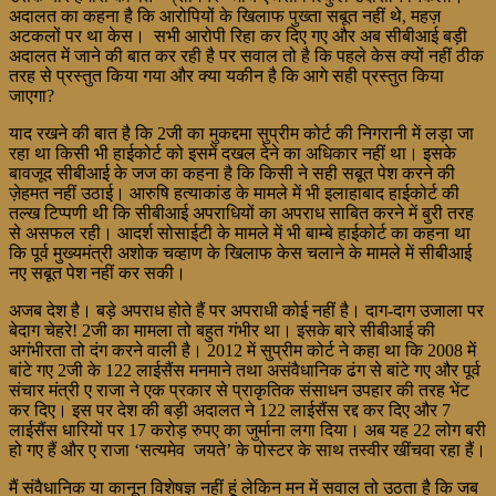
अदालत का कहना है कि आरोपियों के खिलाफ पुख्ता सबूत नहीं थे, महज़
अटकलों पर था केस। सभी आरोपी रिहा कर दिए गए और अब सीबीआई बड़ी
अदालत में जाने की बात कर रही है पर सवाल तो है कि पहले केस क्यों नहीं ठीक
तरह से प्रस्तुत किया गया और क्या यकीन है कि आगे सही प्रस्तुत किया
जाएगा?
याद रखने की बात है कि 2जी का मुकद्दमा सुप्रीम कोर्ट की निगरानी में लड़ा जा
रहा था किसी भी हाईकोर्ट को इसमें दखल देने का अधिकार नहीं था। इसके
बावजूद सीबीआई के जज का कहना है कि किसी ने सही सबूत पेश करने की
ज़ेहमत नहीं उठाई। आरुषि हत्याकांड के मामले में भी इलाहाबाद हाईकोर्ट की
तल्ख टिप्पणी थी कि सीबीआई अपराधियों का अपराध साबित करने में बुरी तरह
से असफल रही। आदर्श सोसाईटी के मामले में भी बाम्बे हाईकोर्ट का कहना था
कि पूर्व मुख्यमंत्री अशोक चव्हाण के खिलाफ केस चलाने के मामले में सीबीआई
नए सबूत पेश नहीं कर सकी।
अजब देश है। बड़े अपराध होते हैं पर अपराधी कोई नहीं है। दाग-दाग उजाला पर
बेदाग चेहरे! 2जी का मामला तो बहुत गंभीर था। इसके बारे सीबीआई की
अगंभीरता तो दंग करने वाली है। 2012 में सुप्रीम कोर्ट ने कहा था कि 2008 में
बांटे गए 2जी के 122 लाईसैंस मनमाने तथा असंवैधानिक ढंग से बांटे गए और पूर्व
संचार मंत्री ए राजा ने एक प्रकार से प्राकृतिक संसाधन उपहार की तरह भेंट
कर दिए। इस पर देश की बड़ी अदालत ने 122 लाईसैंस रद्द कर दिए और 7
लाईसैंस धारियों पर 17 करोड़ रुपए का जुर्माना लगा दिया। अब यह 22 लोग बरी
हो गए हैं और ए राजा ‘सत्यमेव जयते’ के पोस्टर के साथ तस्वीर खींचवा रहा हैं।
मैं संवैधानिक या कानून विशेषज्ञ नहीं हूं लेकिन मन में सवाल तो उठता है कि जब