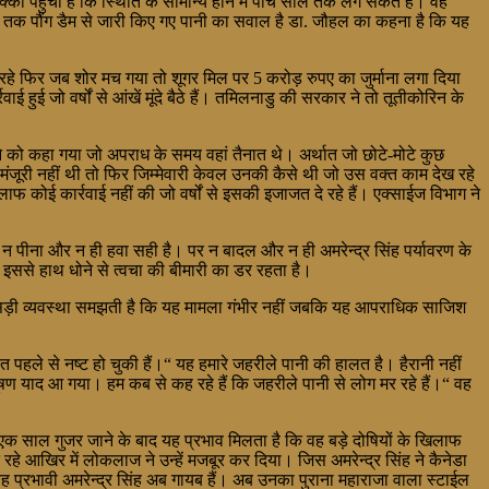
का पहुंचा है कि स्थिति के सामान्य होने में पांच साल तक लग सकते हैं। वह
ां तक पौंग डैम से जारी किए गए पानी का सवाल है डा. जौहल का कहना है कि यह
हे फिर जब शोर मच गया तो शूगर मिल पर 5 करोड़ रुपए का जुर्माना लगा दिया
 जो वर्षों से आंखें मूंदे बैठे हैं। तमिलनाडु की सरकार ने तो तूतीकोरिन के
े को कहा गया जो अपराध के समय वहां तैनात थे। अर्थात जो छोटे-मोटे कुछ
ंजूरी नहीं थी तो फिर जिम्मेवारी केवल उनकी कैसे थी जो उस वक्त काम देख रहे
कोई कार्रवाई नहीं की जो वर्षों से इसकी इजाजत दे रहे हैं। एक्साईज विभाग ने
ना, न पीना और न ही हवा सही है। पर न बादल और न ही अमरेन्द्र सिंह पर्यावरण के
हां इससे हाथ धोने से त्वचा की बीमारी का डर रहता है।
गली-सड़ी व्यवस्था समझती है कि यह मामला गंभीर नहीं जबकि यह आपराधिक साजिश
 पहले से नष्ट हो चुकी हैं।“ यह हमारे जहरीले पानी की हालत है। हैरानी नहीं
्रदूषण याद आ गया। हम कब से कह रहे हैं कि जहरीले पानी से लोग मर रहे हैं।“ वह
किन एक साल गुजर जाने के बाद यह प्रभाव मिलता है कि वह बड़े दोषियों के खिलाफ
हे आखिर में लोकलाज ने उन्हें मजबूर कर दिया। जिस अमरेन्द्र सिंह ने कैनेडा
ा वह प्रभावी अमरेन्द्र सिंह अब गायब हैं। अब उनका पुराना महाराजा वाला स्टाईल