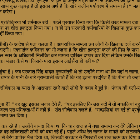
 प्रसिद्ध विशेषज्ञ डा. एम.एस. जौहल के अनुसार इस घटना से पर्यावरण को इतना धक्
े साथ कुछ गड़बड़ है तो इसका अर्थ है कि सारे जलीय पर्यावरण में समस्या है।“ जह
ान करेगा।
प्रतिक्रिया भी शर्मनाक रही। पहले प्रयास किया गया कि किसी तरह मामला दबा र
र शीरा इकट्ठा किया गया। न ही उन सरकारी कर्मचारियों के खिलाफ कुछ कार्रवाई हुई
नहीं किया गया।
ीपीसीबी) के आदेश से पता चलता है। आपराधिक मामला उन लोगों के खिलाफ दर्ज करन
 जाएगी। एक्साईज कमिश्नर का भी कहना है कि शीरा इकट्ठा करने की मिल के पास म
िडल स्तर के अधिकारी निलंबित कर मामला दाखिल दफ्तर कर दिया लेकिन उनके खिलाफ 
े का भंडार कैसे था जिसके पास इसका लाईसैंस ही नहीं था?
हुंचा है। जब प्रकाश सिंह बादल मुख्यमंत्री थे तो उन्होंने माना था कि यहां न खा
ै। घग्गर के पानी के बारे ग्रामवासी बताते हैं कि यह इतना प्रदूषित है कि पीना तो क
 सीचेवाल या ब्यास के आसपास रहने वाले लोगों के दबाव में हुई है। पंजाब की 
ा है? “ वह खुद इसका जवाब देते हैं, “यह इसलिए कि उस नदी में तो मच्छलियां बहुत
यावरण प्राथमिकताओं में नहीं हैं। संत सीचेवाल कहते हैं, “मच्छलियां मर गईं तो प
समाप्त कर दिया।
 कर रहे हैं। उन्होंने वायदा किया था कि चार सप्ताह में नशा समाप्त कर देंगे ले
कि वह शक्तिशाली लोगों को बचा रहे हैं। पहले अवैध रेत खनन के मामले को लटकाते र
रकार से बेरंग वापिस भेज दिया था, जिसकी सरकार ने गैंगस्टरों का राज खत्म कर दिय