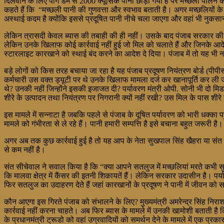
दिलवाने के लिए पौंग डैम से 2000 क्यूसिक पानी छोड़ा गया है पर मच्छली पालन के
कहते हैं कि “मच्छली पानी की गुणवत्ता और स्वभाव बताती है। अगर मच्छलियों क
अस्थाई कदम है क्योंकि इससे प्रदूषित पानी नीचे चला जाएगा और वहां भी नुकस
लेकिन त्रासदी केवल ब्यास की तबाही की ही नहीं। उसके बाद पंजाब सरकार की 
लेकिन उनके खिलाफ कोई कार्रवाई नहीं हुई जो मिल को चलाते हैं और जिनके आदेश प
स्टारलाइट कारखाने को स्थाई बंद करने का आदेश दे दिया। पंजाब में तो यह भी 
बड़े लोगों को किस तरह बचाया जा रहा है यह पंजाब प्रदूषण नियंत्रण बोर्ड (प
कर्मचारी उस वक्त ड्यूटी पर थे उनके खिलाफ मामला दर्ज कर खानापूर्ति कर ली
थे? उनकी नहीं जिन्होंने इसकी इजाजत दी? पर्यावरण मंत्री ओपी. सोनी भी दो म
शीरे के उत्पादन तथा नियंत्रण पर निगरानी क्यों नहीं रखी? उस मिल के पास शीर
इस मामले में सन्नाटा है जबकि पहले से पंजाब के दूषित पर्यावरण को भारी धक्का प
मामले को गंभीरता से ले रहे हैं। पानी हमारी सम्पत्ति है इसे बचाना बहुत जरूरी ह
अगर अब तक कुछ कार्रवाई हुई है तो यह आप के नेता सुखपाल सिंह खैहरा या संत
से कम नहीं है।
संत सीचेवाल ने सवाल किया है कि “क्या आपने सतलुज में मच्छलियां मरते कभी सुन
कि मालवा क्षेत्र में कैंसर की इतनी शिकायतें हैं। लेकिन सरकार उदासीन है। पर्
फिर सतलुज का उदाहरण देते हैं जहां कारखानों के प्रदूषण ने पानी में जीवन को 
कौन आएगा इस गिरते पंजाब को संभालने के लिए? मुख्यमंत्री अमरेन्द्र सिंह निराश
कार्रवाई नहीं करना चाहते। अब फिर ब्यास के मामले में उनकी खामोशी बताती है 
के प्रधानमंत्री ट्रूडो को वहां उग्रवादियों को समर्थन देने के मामले में एक प्