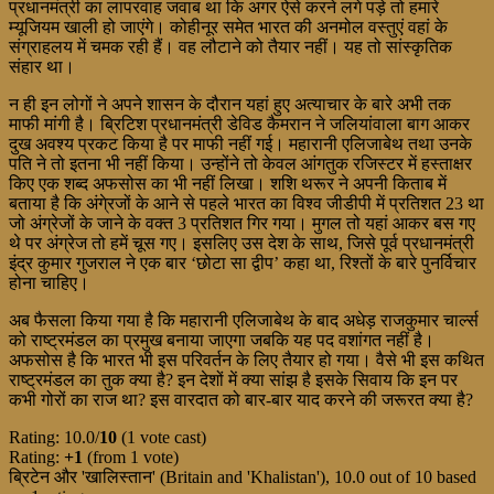
प्रधानमंत्री का लापरवाह जवाब था कि अगर ऐसे करने लगे पड़े तो हमारे
म्यूजियम खाली हो जाएंगे। कोहीनूर समेत भारत की अनमोल वस्तुएं वहां के
संग्राहलय में चमक रही हैं। वह लौटाने को तैयार नहीं। यह तो सांस्कृतिक
संहार था।
न ही इन लोगों ने अपने शासन के दौरान यहां हुए अत्याचार के बारे अभी तक
माफी मांगी है। ब्रिटिश प्रधानमंत्री डेविड कैमरान ने जलियांवाला बाग आकर
दुख अवश्य प्रकट किया है पर माफी नहीं गई। महारानी एलिजाबेथ तथा उनके
पति ने तो इतना भी नहीं किया। उन्होंने तो केवल आंगतुक रजिस्टर में हस्ताक्षर
किए एक शब्द अफसोस का भी नहीं लिखा। शशि थरूर ने अपनी किताब में
बताया है कि अंगे्रजों के आने से पहले भारत का विश्व जीडीपी में प्रतिशत 23 था
जो अंग्रेजों के जाने के वक्त 3 प्रतिशत गिर गया। मुगल तो यहां आकर बस गए
थे पर अंग्रेज तो हमें चूस गए। इसलिए उस देश के साथ, जिसे पूर्व प्रधानमंत्री
इंद्र कुमार गुजराल ने एक बार ‘छोटा सा द्वीप’ कहा था, रिश्तों के बारे पुनर्विचार
होना चाहिए।
अब फैसला किया गया है कि महारानी एलिजाबेथ के बाद अधेड़ राजकुमार चार्ल्स
को राष्ट्रमंडल का प्रमुख बनाया जाएगा जबकि यह पद वशांगत नहीं है।
अफसोस है कि भारत भी इस परिवर्तन के लिए तैयार हो गया। वैसे भी इस कथित
राष्ट्रमंडल का तुक क्या है? इन देशों में क्या सांझ है इसके सिवाय कि इन पर
कभी गोरों का राज था? इस वारदात को बार-बार याद करने की जरूरत क्या है?­­
Rating: 10.0/
10
(1 vote cast)
Rating:
+1
(from 1 vote)
ब्रिटेन और 'खालिस्तान' (Britain and 'Khalistan')
,
10.0
out of
10
based