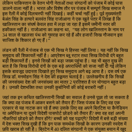
लेकिन पाकिस्तान के वेतन भोगी नेताओं तथा संगठनों को पंजाब में कोई घास
डालने वाला नहीं है। भारत और विशेष तौर पर पंजाब में सम्पूर्ण सिख समाज ने
इस रैली में कोई दिलचस्पी नहीं दिखाई। कहीं चर्चा नहीं हुई। पूर्व मुख्यमंत्री
बेअंत सिंह के हत्यारे बलवंत सिंह राजोआना ने एक खुले पत्र में लिखा है कि
खालिस्तान का संघर्ष केवल हवा में लड़ा जा रहा है इसमें जमीनी स्तर की
हकीकत नहीं है। राजोआना का कहना था, “यह लोग खालिस्तान के नाम पर
34 साल से खालसा पंथ को गुमराह कर रहे हैं और हजारों सिख नौजवान इस
साजिश के शिकार हो गए हैं।“
लंडन की रैली में पंजाब से एक भी सिख ने हिस्सा नहीं लिया। यह नहीं कि सिख
समुदाय की शिकायतें नहीं है। आप्रेशन ब्लू स्टार तथा सिख विरोधी दंगे बहुत
बड़ी शिकायतें हैं। इनसे सिखों को बड़ा जख्म पहुंचा है। यह भी बहुत दुख की
बात है कि सिख विरोधी दंगों के एक बड़े अपराधियों को सजा नहीं दी गई लेकिन
इसके बावजूद उदारता दिखाते हुए सिख समुदाय आगे बढ़ आया है। दस वर्ष एक
सिख डॉ. मनमोहन सिंह ने देश की हकूमत चलाई है। उल्लेखनीय है कि सिखों
की जनसंख्या देश की जनसंख्या का मात्र 2 प्रतिशत है पर योगदान बहुत बड़ा
है। उनकी देशभक्ति तथा उनकी कुर्बानियों की कोई बराबरी नहीं।
जहां तक इन कथित खालिस्तानी सिखों का सवाल है उनसे पूछा तो जा सकता है
कि क्या वह पंजाब में आकर बसने को तैयार हैं? जिस पंजाब के लिए वह एक
प्रकार से यह नाटक कर रहे हैं क्या उसके लिए वह अपने ब्रिटिश या कैनेडियन
या अमेरिकन या दूसरे विदेशी पासपोर्ट छोडऩे को तैयार हैं? क्या वह वहां अपनी
नौकरियां छोडऩे को तैयार होंगे? बच्चों को यह पढ़ाएंगे? विदेशों में बसे बड़ी संख्या
में देश भक्त सिख दुखी हैं कि इन पाक समर्थक सिखों के कारण उनकी स्वदेश में
छवि खराब हो रही है। ब्रिटेन में 40 दलित संगठनों ने एक संयुक्त बयान में खुद