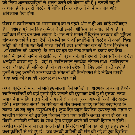
को सिख अलगाववादियों से अलग करने की घोषणा की है। उनकी यह भी
आशंका है कि इससे ब्रिटेन में विभिन्न सिख संगठनों के बीच तनाव और
अविश्वास पैदा होगा।
पंजाब में खालिस्तान या अलगाववाद का न पहले और न ही अब कोई खरीददार
है। विशेषज्ञ प्रीतम सिंह कुमेदन ने तो इसके औचित्य पर सवाल किया है कि
हकीकत में यह बन कैसे सकता है? इस सारे मामले में ब्रिटेन सरकार की भूमिका
खेदजनक रही है। इस रैली से पहले हमारे अधिकारियों ने ब्रिटेन से अपनी चिंता
सांझी की थी कि यह रैली भारत विरोधी तत्व आयोजित कर रहे हैं पर ब्रिटेन ने
‘अभिव्यक्ति की आजादी’ के नाम पर इस पर रोक लगाने से इंकार कर दिया।
पहले भी अपनी जमीन से खालिस्तानी प्रचार के बारे हमारी शिकायतों की वह देश
अनदेखी करता रहा है। वहां छ: खालिस्तान समर्थक संगठन तथा ‘खालिस्तान
सरकार’ पहले ही सक्रिय है जो वहां अपने उद्देश्य के लिए लाबी करते रहते हैं।
इनमें से कई कश्मीरी अलगाववादी संगठनों की मिलीभगत में है लेकिन हमारी
शिकायतों की वहां की सरकार को परवाह नहीं।
अगर ब्रिटेन ने भारत से भागे हुए माल्या जैसे भगौड़ों का शरणस्थल बनना है और
खालिस्तानियों को वहां हमारे झंडे जलाने की इज़ाजत देनी है तो इसका सख्त
जवाब देना चाहिए। इस रैली से पहले से तनाव ग्रस्त आपसी रिश्ते और खराब
होंगे। व्यापारिक संबंधों पर गंभीरता से गौर करना चाहिए क्योंकि ब्रएग्ज़िट के
कारण अब वह बहुत असुरक्षित है। कुछ दिन पहले ब्रिटिश एयरवेज़ की उड़ान से
भारतीय परिवार को इसलिए निकाल दिया गया क्योंकि उनका बच्चा रो रहा था।
किसी अमरीकी परिवार के साथ ऐसा सलूक करने की उनकी हिम्मत न होती।
अर्थात पुरानी मानसिकता बदली नहीं। ब्रिटिश म्यूजिम यहां से चुराई हुई हमारी
कलाकृतियों से भरे हुए हैं। जब उनकी वापिसी की मांग की गई तो एक ब्रिटिश