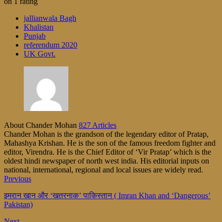
on
1
rating
jallianwala Bagh
Khalistan
Punjab
referendum 2020
UK Govt.
About Chander Mohan
827 Articles
Chander Mohan is the grandson of the legendary editor of Pratap,
Mahashya Krishan. He is the son of the famous freedom fighter and
editor, Virendra. He is the Chief Editor of ‘Vir Pratap’ which is the
oldest hindi newspaper of north west india. His editorial inputs on
national, international, regional and local issues are widely read.
Previous
इमरान खान और ‘खतरनाक’ पाकिस्तान ( Imran Khan and ‘Dangerous’
Pakistan)
Next