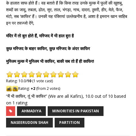
के हालात साफ होते हैं। वह बताते हैं कि किस तरह उनके मुल्क में फूलों की खुशबू,
शब्दों का जादू, तबला, ढोल, सुर, ताल, भंगड़ा, नाच, दादरा, ठुमरी, हीर, मेले, फैज,
मंटो, सब ‘काफिर’ हैं। उनकी यह पंक्तियां उल्लेखनीय है, आशा है इमरान खान साहिब
इन पर तवज्जो देंगे,
मंदिर
में
तो
बुत
होते
हैं,
मस्जिद
में
भी
हाल
बुरा
है
कुछ
मस्जिद
के
बाहर
काफिर,
कुछ
मस्जिद
के
अंदर
काफिर
मुस्लिम
मुल्क
में
मुस्लिम
भी
काफिर,
बाकी
सब
तो
हैं
ही
काफिर!
Rating: 10.0/
10
(1 vote cast)
Rating:
+2
(from 2 votes)
“मैं भी काफिर, तूं भी काफिर” (We are all Kafirs)
,
10.0
out of
10
based
on
1
rating
AHMADIYA
MINORITIES IN PAKISTAN
NASEERUDDIN SHAH
PARTITION