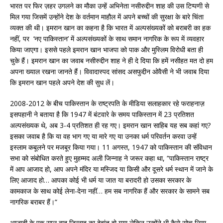
भारत पर फिर ज़हर उगलने का मौका उन्हें अभिनेता नसीरुद्दीन शाह की उस टिप्पणी से
मिल गया जिसमें उन्होंने देश के वर्तमान माहौल में अपने बच्चों की सुरक्षा के बारे चिंता
व्यक्त की थी। इमरान खान का कहना है कि भारत में अल्पसंख्यकों को बराबरी का हक
नहीं, पर ‘नए पाकिस्तान’ में अल्पसंख्यकों के साथ समान नागरिक के रूप में व्यवहार
किया जाएगा। इससे पहले इमरान खान भाजपा को पाक और मुस्लिम विरोधी बता ही
चुके हैं। इमरान खान का जवाब नसीरुद्दीन शाह ने ही दे दिया कि हमें नसीहत मत दो हम
अपना ख्याल रखना जानते हैं। विवादास्पद सांसद असफुद्दीन ओवैसी ने भी जवाब दिया
कि इमरान खान पहले अपने देश की सुध लें।
2008-2012 के बीच पाकिस्तान के राष्ट्रपति के मीडिया सलाहकार रहे फराहनाज़
इसपहानी ने बताया है कि 1947 में बंटवारे के समय पाकिस्तान में 23 प्रतिशत
अल्पसंख्यक थे, अब 3-4 प्रतिशत ही रह गए। इमरान खान साहिब यह सब कहां गए?
इसका जवाब है कि या वह भाग गए या मारे गए या उनका धर्म परिवर्तन करवा उन्हें
इस्लाम कबूलने पर मजबूर किया गया। 11 अगस्त, 1947 को पाकिस्तान की संविधान
सभा को संबोधित करते हुए मुहम्मद अली जिन्नाह ने जरूर कहा था, “पाकिस्तान राष्ट्र
में आप आजाद हो, आप अपने मंदिर या मस्जिद या किसी और दूसरे धर्म स्थान में जाने के
लिए आजाद हो… आपका कोई भी धर्म या जात या बरादरी हो उसका सरकार के
कामकाज के साथ कोई लेना-देना नहीं… हम सब नागरिक हैं और सरकार के सामने सब
नागरिक बराबर हैं।“
आजादी के एक साल बाद जिन्नाह का देहांत हो गया लेकिन उन्होंने भी कैसे सोच लिया