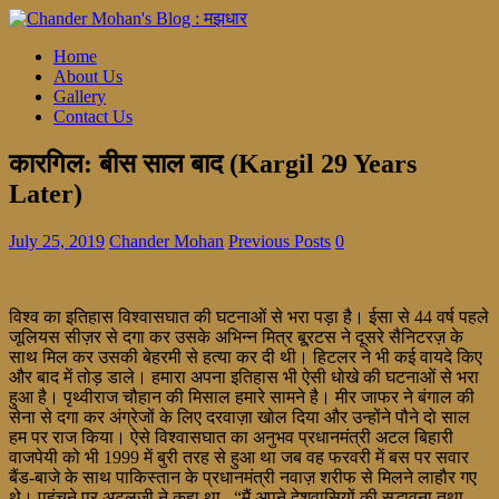
Home
About Us
Gallery
Contact Us
कारगिल: बीस साल बाद (Kargil 29 Years
Later)
July 25, 2019
Chander Mohan
Previous Posts
0
विश्व का इतिहास विश्वासघात की घटनाओं से भरा पड़ा है। ईसा से 44 वर्ष पहले
जूलियस सीज़र से दगा कर उसके अभिन्न मित्र बू्रटस ने दूसरे सैनिटरज़ के
साथ मिल कर उसकी बेहरमी से हत्या कर दी थी। हिटलर ने भी कई वायदे किए
और बाद में तोड़ डाले। हमारा अपना इतिहास भी ऐसी धोखे की घटनाओं से भरा
हुआ है। पृथ्वीराज चौहान की मिसाल हमारे सामने है। मीर जाफर ने बंगाल की
सेना से दगा कर अंग्रेजों के लिए दरवाज़ा खोल दिया और उन्होंने पौने दो साल
हम पर राज किया। ऐसे विश्वासघात का अनुभव प्रधानमंत्री अटल बिहारी
वाजपेयी को भी 1999 में बुरी तरह से हुआ था जब वह फरवरी में बस पर सवार
बैंड-बाजे के साथ पाकिस्तान के प्रधानमंत्री नवाज़ शरीफ से मिलने लाहौर गए
थे। पहुंचने पर अटलजी ने कहा था, “मैं अपने देशवासियों की सद्भावना तथा