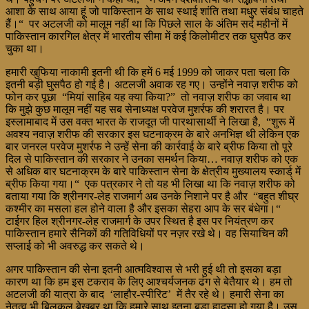
आशा के साथ आया हूं जो पाकिस्तान के साथ स्थाई शांति तथा मधुर संबंध चाहते
हैं।“ पर अटलजी को मालूम नहीं था कि पिछले साल के अंतिम सर्द महीनों में
पाकिस्तान कारगिल क्षेत्र में भारतीय सीमा में कई किलोमीटर तक घुसपैठ कर
चुका था।
हमारी खुफिया नाकामी इतनी थी कि हमें 6 मई 1999 को जाकर पता चला कि
इतनी बड़ी घुसपैठ हो गई है। अटलजी अवाक रह गए। उन्होंने नवाज़ शरीफ को
फोन कर पूछा “मियां साहिब यह क्या किया?” तो नवाज़ शरीफ का जवाब था
कि मुझे कुछ मालूम नहीं यह सब सेनाध्यक्ष परवेज मुशर्रफ की शरारत है। पर
इस्लामाबाद में उस वक्त भारत के राजदूत जी पारथासार्थी ने लिखा है, “शुरू में
अवश्य नवाज़ शरीफ की सरकार इस घटनाक्रम के बारे अनभिज्ञ थी लेकिन एक
बार जनरल परवेज मुशर्रफ ने उन्हें सेना की कार्रवाई के बारे ब्रीफ किया तो पूरे
दिल से पाकिस्तान की सरकार ने उनका समर्थन किया… नवाज़ शरीफ को एक
से अधिक बार घटनाक्रम के बारे पाकिस्तान सेना के क्षेत्रीय मुख्यालय स्कार्ड् में
ब्रीफ किया गया।“ एक पत्रकार ने तो यह भी लिखा था कि नवाज़ शरीफ को
बताया गया कि श्रीनगर-लेह राजमार्ग अब उनके निशाने पर है और “बहुत शीघ्र
कश्मीर का मसला हल होने वाला है और इसका सेहरा आप के सर बंधेगा।“
टाईगर हिल श्रीनगर-लेह राजमार्ग के उपर स्थित है इस पर नियंत्रण कर
पाकिस्तान हमारे सैनिकों की गतिविधियों पर नज़र रखे थे। वह सियाचिन की
सप्लाई को भी अवरुद्ध कर सकते थे।
अगर पाकिस्तान की सेना इतनी आत्मविश्वास से भरी हुई थी तो इसका बड़ा
कारण था कि हम इस टकराव के लिए आश्चर्यजनक ढंग से बेतैयार थे। हम तो
अटलजी की यात्रा के बाद ‘लाहौर-स्पीरिट’ में तैर रहे थे। हमारी सेना का
नेतृत्व भी बिलकुल बेखबर था कि हमारे साथ इतना बड़ा हादसा हो गया है। उस