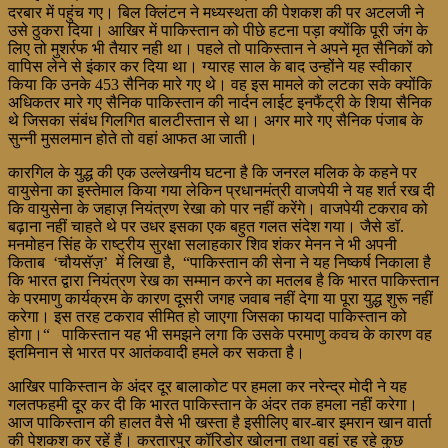
दरबार में पहुंच गए। बिल क्लिंटन ने मध्यस्थता की पेशकश की पर अटलजी ने
उसे ठुकरा दिया। आखिर में पाकिस्तान को पीछे हटना पड़ा क्योंकि पूरी जंग के
लिए तो मुशर्रफ भी तैयार नही था। पहले तो पाकिस्तान ने अपने मृत सैनिकों को
वापिस लेने से इंकार कर दिया था। ग्यारह साल के बाद उन्होंने यह स्वीकार
किया कि उनके 453 सैनिक मारे गए थे। वह इस मामले को लटका सके क्योंकि
अधिकतर मारे गए सैनिक पाकिस्तान की नार्दन लाईट इनफैंट्री के शिया सैनिक
थे जिसका संबंध गिलगित बालटीस्तान से था। अगर मारे गए सैनिक पंजाब के
सुन्नी मुसलमान होते तो वहां आफत आ जाती।
कारगिल के युद्ध की एक उल्लेखनीय घटना है कि जनरल मलिक के कहने पर
वायुसेना का इस्तेमाल किया गया लेकिन प्रधानमंत्री वाजपेयी ने यह शर्त रख दी
कि वायुसेना के जहाज़ नियंत्रण रेखा को पार नहीं करेंगे। वाजपेयी टकराव को
बढ़ाना नहीं चाहते थे पर उधर इसका एक बहुत गलत संदेश गया। जैसे डॉ.
मनमोहन सिंह के राष्ट्रीय सुरक्षा सलाहकार शिव शंकर मेनन ने भी अपनी
किताब ‘चौयसॅज़’ में लिखा है, “पाकिस्तान की सेना ने यह निष्कर्ष निकाला है
कि भारत द्वारा नियंत्रण रेख का सम्मान करने का मतलब है कि भारत पाकिस्तान
के परमाणु कार्यक्रम के कारण दूसरी जगह जवाब नहीं देगा या पूरा युद्ध शुरू नहीं
करेगा। इस तरह टकराव सीमित हो जाएगा जिसका फायदा पाकिस्तान को
होगा।“ पाकिस्तान यह भी समझने लगा कि उसके परमाणु कवच के कारण वह
इतमिनान से भारत पर आतंकवादी हमले कर सकता है।
आखिर पाकिस्तान के अंदर दूर बालाकोट पर हमला कर नरेन्द्र मोदी ने यह
गलतफहमी दूर कर दी कि भारत पाकिस्तान के अंदर तक हमला नहीं करेगा।
आज पाकिस्तान की हालत वैसे भी खस्ता है इसीलिए बार-बार इमरान खान वार्ता
की पेशकश कर रहें हैं। करतारपुर कॉरिडोर खोलना तथा वहां रह रहे कुछ