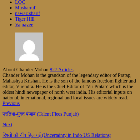
LOC
Musharraf
nawaz sharif
Tiger HIll
Vajpayee
About Chander Mohan
827 Articles
Chander Mohan is the grandson of the legendary editor of Pratap,
Mahashya Krishan. He is the son of the famous freedom fighter and
editor, Virendra. He is the Chief Editor of ‘Vir Pratap’ which is the
oldest hindi newspaper of north west india. His editorial inputs on
national, international, regional and local issues are widely read.
Previous
प्रतिभा-मुक्त पंजाब (Talent Flees Punjab)
Next
रिश्तों की नींव हिल गई (Uncertainty in Indo-US Relations)