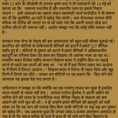
वक्त 15 कोर के जीओसी लै.जनरल कृष्ण पाल ने तो पत्रकारों को 14 मई को
बताया था कि ‘समस्या स्थानीय है और स्थानीय स्तर पर इससे निबटा
जाएगा।‘ इसी आंकलन का सहारा लेकर रक्षामंत्री जार्ज फर्नांडीस ने भी घोषणा
कर दी कि घुसपैठिए 48 घंटों में खदेड़ दिए जाएंगे। थल सेनाध्यक्ष जनरल वीपी
मलिक जो पोलैंड की यात्रा पर थे को कहा गया कि अपनी यात्रा छोड़ कर
वापिस लौटने की जरूरत नहीं। अर्थात समझा गया कि कोई गंभीर मामला नहीं
है।
सरकार तथा सेना के नेतृत्व की इस असफलता की बहुत बड़ी कीमत चुकाई गई।
कारगिल की चोटियों से पाकिस्तानी सैनिकों को हटाने में हमारे 527 सैनिक
शहीद हुए हैं। चोटियों से दुश्मन को हटाने में हमारे सैनिकों ने अविश्वसनीय
बहादुरी का परिचय देकर वह काम कर दिखाया जो असंभव नज़र आ रहा था।
परमवीर चक्र विजेता शहीद कप्तान विक्रम बत्रा ने टाईगिर हिल पर चढ़ाई
करने से पहले एक साथी को कहा था “या तो मैं वहां तिरंगा लहरा कर आऊंगा
या मैं तिरंगे में लिपटा आऊंगा।“ विक्रम बत्रा ने तिरंगा भी लहरा दिया और खुद
तिरंगे में लिपटे घर लौटे। उनका उन चोटियों पर यह कहना कि ‘दिल मांगे मोर’
आजतक यह कृतज्ञ देश याद करता है।
पाकिस्तान ने समझा था कि क्योंकि वह एक परमाणु ताकत बन चुका है इसलिए
भारत सख्ती से जवाब नहीं देगा। जनरल परवेज मुशर्रफ ने अपनी ज़मीन को
वापिस लेने की भारत के राजनीतिक तथा सैनिक नेतृत्व के संकल्प को कम
आंकने की भारी भूल की थी। न ही उन्होंने हमारे सैनिकों की बहादुरी को सही
आंका था कि वह जान की परवाह किए बिना ऊंची चोटियों पर चढ़-चढ़ कर दुश्मन
को खदेड़ देंगे। जब अहसास हुआ कि उनका कोह-ए-पायमा आप्रेशन असफल हो
गया है तो गेंद नवाज शरीफ के पाले में डाल दी जो भागे-भागे बिल क्लिंटन के