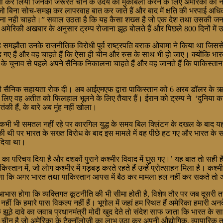
्यों कर लिया जिनकी जरूरत चीन के उदय का मुकाबला करने के लिए अमेरिका को न के
हैं जो बिना सोच-समझ कर लापरवाह बात कर जाते हैं और बाद में क्षति की भरपाई अधिका
मारना नही चाहते।” सवाल उठता है कि यह कैसा शख्स है जो एक देश तथा उसकी जनत
 अमेरिकी अखबार के अनुसार ट्रम्प रोजाना झूठ बोलते हैं और पिछले 800 दिनों में 
समझौता उनके राजनीतिक विरोधी पूर्व राष्ट्रपति बराक ओबामा ने किया था जिससे सार
ए हैं और वह चाहते हैं कि ऐसा ही चीन और रुस के साथ भी हो जाए। क्योंकि भारत ने
ति के चुनाव से पहले अपने सैनिक निकालना चाहते हैं और वह जानते हैं कि पाकिस
 उनकी सैनिक सहायता रोक दी। अब आईएमएफ द्वारा पाकिस्तान को 6 अरब डॉलर के 
के लिए वह अतीत को फिलहाल भूलने के लिए तैयार हैं। ईरान को ट्रम्प ने ‘दुनिया क
की हैं, के बारे अब मुंह नहीं खोला।
िश्ते कभी भी समतल नहीं रहे पर कारगिल युद्ध के समय बिल क्लिंटन के दखल के बाद 
की थी पर भारत के सख्त विरोध के बाद इस मामले में वह पीछे हट गए और भारत के स
 दिया था।
ा परिचय दिया है और दशकों पुराने कश्मीर विवाद में घुस गए।’ यह बात तो सही है ले
ान में, जो लोग कश्मीर में गड़बड़ करते रहते हैं उन्हें प्रोत्साहन मिला है। कश्म
ज करेगा कि अगर भारत तथा पाकिस्तान आपस में बैठ कर मामला हल नहीं कर सकते तो
 भी आभास होगा कि व्यक्तिगत कूटनीति की भी सीमा होती है, विशेष तौर पर जब दूसरी
हीं कि हमारे पास विकल्प नहीं हैं। भूगोल में जहां हम स्थित हैं अमेरिका हमारी अ
 के झूठे दावे का जवाब प्रधानमंत्री मोदी खुद देते तो संदेश साफ जाता कि भारत के
या चीन है जो अमेरिका के टैक्नॉलोजी का लाभ उठा कर अपनी औद्योगिक, व्यापारि