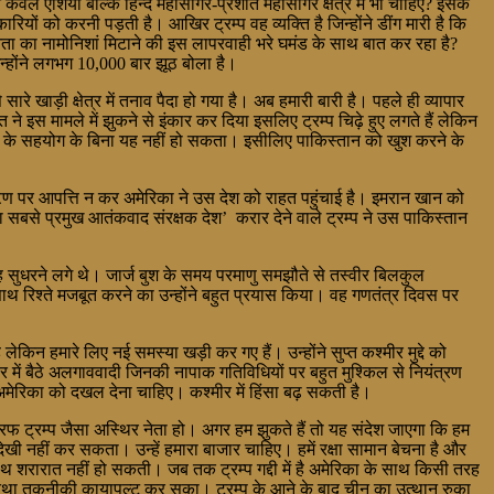
वल ऐशिया बल्कि हिन्द महासागर-प्रशांत महासागर क्षेत्र में भी चाहिए? इसके
रियों को करनी पड़ती है। आखिर ट्रम्प वह व्यक्ति है जिन्होंने डींग मारी है कि
ा का नामोनिशां मिटाने की इस लापरवाही भरे घमंड के साथ बात कर रहा है?
उन्होंने लगभग 10,000 बार झूठ बोला है।
े खाड़ी क्षेत्र में तनाव पैदा हो गया है। अब हमारी बारी है। पहले ही व्यापार
 इस मामले में झुकने से इंकार कर दिया इसलिए ट्रम्प चिढ़े हुए लगते हैं लेकिन
्तान के सहयोग के बिना यह नहीं हो सकता। इसीलिए पाकिस्तान को खुश करने के
ऋण पर आपत्ति न कर अमेरिका ने उस देश को राहत पहुंचाई है। इमरान खान को
ा सबसे प्रमुख आतंकवाद संरक्षक देश’ करार देने वाले ट्रम्प ने उस पाकिस्तान
यह सुधरने लगे थे। जार्ज बुश के समय परमाणु समझौते से तस्वीर बिलकुल
ाथ रिश्ते मजबूत करने का उन्होंने बहुत प्रयास किया। वह गणतंत्र दिवस पर
किन हमारे लिए नई समस्या खड़ी कर गए हैं। उन्होंने सुप्त कश्मीर मुद्दे को
ीर में बैठे अलगाववादी जिनकी नापाक गतिविधियों पर बहुत मुश्किल से नियंत्रण
 अमेरिका को दखल देना चाहिए। कश्मीर में हिंसा बढ़ सकती है।
 तरफ ट्रम्प जैसा अस्थिर नेता हो। अगर हम झुकते हैं तो यह संदेश जाएगा कि हम
नदेखी नहीं कर सकता। उन्हें हमारा बाजार चाहिए। हमें रक्षा सामान बेचना है और
 साथ शरारात नहीं हो सकती। जब तक ट्रम्प गद्दी में है अमेरिका के साथ किसी तरह
क तथा तकनीकी कायापल्ट कर सका। ट्रम्प के आने के बाद चीन का उत्थान रुका