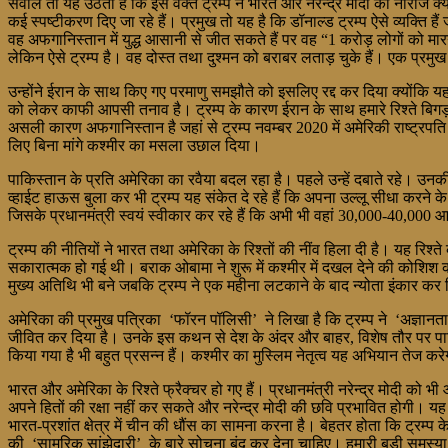
सवाल तो यह उठता है कि इस वक्त ट्रम्प ने भारत और नरेन्द्र मोदी को नाराज क
कई स्पष्टीकरण दिए जा रहे हैं। प्रमुख तो यह है कि डॉनाल्ड ट्रम्प ऐसे व्यक्ति 
वह अफगानिस्तान में युद्ध आसानी से जीत सकते हैं पर वह “1 करोड़ लोगों को 
लेकिन ऐसे ट्रम्प है। वह दोस्त तथा दुश्मन को बराबर लताड़ चुके हैं। एक प्रमुख
उन्होंने ईरान के साथ किए गए परमाणु समझौते को इसलिए रद्द कर दिया क्योंकि यह 
को लेकर काफी आपसी तनाव है। ट्रम्प के कारण ईरान के साथ हमारे रिश्ते बिगड़ ग
असली कारण अफगानिस्तान है जहां से ट्रम्प नवम्बर 2020 में अमेरिकी राष्ट्रप
लिए बिना मांगे कश्मीर का मसला उछाल दिया।
पाकिस्तान के प्रति अमेरिका का रवैया बदल रहा है। पहले उन्हें दबाते रहे।
व्हाईट हाऊस बुला कर भी ट्रम्प यह संकेत दे रहे हैं कि अपना उल्लू सीधा करने 
जिसके प्रधानमंत्री स्वयं स्वीकार कर रहे हैं कि अभी भी वहां 30,000-40,000 आतं
ट्रम्प की नीतियों ने भारत तथा अमेरिका के रिश्तों की नींव हिला दी है। यह र
सकारात्मक हो गई थी। बराक ओबामा ने शुरू में कश्मीर में दखल देने की कोशिश 
मुख्य अतिथि भी बने जबकि ट्रम्प ने एक महीना लटकाने के बाद न्योता इंकार कर
अमेरिका की प्रमुख पत्रिका ‘फॉरन पॉलिसी’ ने लिखा है कि ट्रम्प ने ‘अज्ञानता क
जीवित कर दिया है। उनके इस कथन से देश के अंदर और बाहर, विशेष तौर पर पाकिस्त
किया गया है भी बहुत प्रसन्न हैं। कश्मीर का मुस्लिम नेतृत्व यह अभियान ते
भारत और अमेरिका के रिश्ते फ्रैक्चर हो गए हैं। प्रधानमंत्री नरेन्द्र मोदी को
अपने हितों की रक्षा नहीं कर सकते और नरेन्द्र मोदी की छवि प्रभावित होगी। यह न
भारत-प्रशांत क्षेत्र में चीन की धौंस का सामना करना है। बेहतर होता कि ट्रम्प
की ‘सामरिक सांझेदारी’ के बारे सोचना बंद कर देना चाहिए। हमारी बड़ी समस्