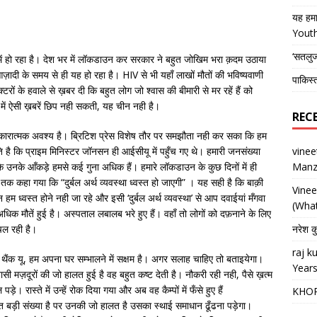
यह हमा
Yout
‘सतलु
प में हो रहा है। देश भर में लॉकडाउन कर सरकार ने बहुत जोखिम भरा क़दम उठाया
आज़ादी के समय से ही यह हो रहा है। HIV से भी यहाँ लाखों मौतों की भविष्यवाणी
पाकिस्
टरों के हवाले से ख़बर दी कि बहुत लोग जो श्वास की बीमारी से मर रहें हैं को
ें ऐसी ख़बरें छिप नही सकती, यह चीन नही है।
REC
कारात्मक अवश्य है। ब्रिटिश प्रेस विशेष तौर पर समझौता नही कर सका कि हम
ि है कि प्राइम मिनिस्टर जॉनसन ही आईसीयू में पहुँच गए थे। हमारी जनसंख्या
vine
 उनके आँकड़े हमसे कई गुना अधिक हैं। हमारे लॉकडाउन के कुछ दिनों में ही
Manz
 तक कहा गया कि “दुर्बल अर्थ व्यवस्था ध्वस्त हो जाएगी” । यह सही है कि बाक़ी
Vine
हम ध्वस्त होने नही जा रहे और इसी ‘दुर्बल अर्थ व्यवस्था’ से आप दवाईयां मँगवा
(What
े अधिक मौतें हुई है। अस्पताल लबालब भरे हुए हैं। वहाँ तो लोगों को दफ़नाने के लिए
चल रही है।
नरेश क
raj 
थैंक यू, हम अपना घर सम्भालने में सक्षम है। अगर सलाह चाहिए तो बताइयेगा।
Years
सी मज़दूरों की जो हालत हुई है वह बहुत कष्ट देती है। नौकरी रही नही, पैसे ख़त्म
रास्ते में उन्हें रोक दिया गया और अब वह कैम्पों में फँसे हुए हैं
KHO
बहुत बड़ी संख्या है पर उनकी जो हालत है उसका स्थाई समाधान ढूँढना पड़ेगा।