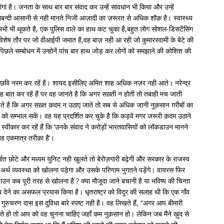
ां है। जनता के साथ बार बार संवाद कर उन्हें सावधान भी किया और उन्हें
पाबन्दी आसानी से नही मानते निजी आज़ादी का ज़रूरत से अधिक शौक़ है। स्वास्थ्य
अभी भी थूकते है, एक पुलिस वाले का हाथ कट चुका है,बहुत लोग सोशल-डिसटेंसिंग
। विशेष तौर पर जो वीआईपी जमात है,वह बाज़ नही आ रही जो कुमारस्वामी के बेटे की
पिछले सम्बोधन में उन्होनें पांच बार हाथ जोड़ कर लोगों को समझाने की कोशिश की
ी छवि नरम कर रहें है। शायद इसीलिए अमित शाह अधिक नज़र नही आते। नरेन्द्र
 बात कर रहें हैं पर वह जानते है कि अगर सख़्ती न होती तो तबाही मच जाती
े है कि अगर सख़्त क़दम न उठाए जाते तो सब से अधिक जानी नुक़सान ग़रीबों का
ज़ों को सम्भाल सकें। वह यह प्रदर्शित कर चुके है कि कड़वे मगर जरूरी क़दम उठाने
स्वीकार कर रहें हैं कि ‘उनके संवाद ने करोड़ों भारतवासियों को लॉकडाउन मानने
यह एकमात्र तरीक़ा है’।
ात छोटे और मध्यम युनिट नही खुलते तो बेरोज़गारी बढ़ेगी और सरकार के राजस्व
 अर्थ व्यवस्था को खोलना पड़ेगा और उसके परिणाम भुगतने पड़ेंगे। वायरस फिर
उन कब पूरी तरह से खोलना है ? क्या मौजूदा जाने बचानी है या भविष्य की चिन्ता
 देने का असफल प्रयास किया है। धृतराष्ट्र को विदुर की सलाह थी कि एक गाँव
ुद गुरुचरण दास इस दुविधा बारे स्पष्ट नही है। वह लिखते हैं, “अगर आप बीमारी
देते हो तो आप को वह चुनना चाहिए जहाँ कम नुक़सान हो। लेकिन जब मैंने ख़ुद से