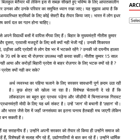
बिलकुल बेतैयार थी लेकिन इस से सबक़ सीखते हुए भविष्य के लिए आपातकालीन
ARC
 रहें पर उनका और उनके परिवार का समुचित ध्यान रखा जाए। यह सुझाव आया है कि
 के अव्यवस्थित श्रमिकों के लिए कोई सेफ़्टी बैंड तैयार किया जाए। भारत में लोग इधर
शेष कार्य दल का गठन होना चाहिए।
पने विद्यार्थी बसों में वापिस मँगवा लिए हैं। बिहार के मुख्यमंत्री नीतीश कुमार
 दूसरा, प्रवासी मजदूरों के लिए बसें क्यों नही भेजी गईं। उनकी शिकायत
, उड़ीसा आदि प्रदेशों से लोग देश भर में भटकते रहेंगे ? उनकी जो दयनीय हालत
ादी के 70 वर्ष के बाद भी रोज़गार उपलब्ध नही करवा सकीं। नीतीश कुमार 15 साल
क्यों नही आया और करोड़ों बिहारी प्रदेश से बाहर रोज़गार के लिए भटक क्यों रहे है ?
 प्रदेश क्यों नही कर सके?
अर्थ व्यवस्था का पहिया चलाने के लिए सरकार सावधानी पूर्ण क़दम उठा रही
है। कुछ क्षेत्र को खोला जा रहा है। विशेषज्ञ चेतावनी दे रहे हैं कि
लॉकडाउन का बहुत बुरा प्रभाव पड़ेगा और जीडीपी में चिन्ताजनक गिरावट
ानमंत्री मोदी के लिए यह धर्म संकट है। उन्हें ‘जान’ भी बचानी है ‘ज़हान’ भी।
और भारत जैसे देश में जहाँ जनसंख्या का इतना घनत्व हैतबाही मच जाएगी लेकिन
वना बन सकती है।
ैं वह सराहनीय हैं। उन्होंने अपनी सरकार को तैयार तो किया ही उन्होंने समाज को
हैं, विशेषज्ञों से सलाह माँग रहे हैं, उद्योगपतियों से बात कर रहे हैं। उन्होंने धार्मिक