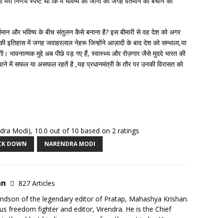
ो मेरा निर्णय स्पष्ट था कि मैं भविष्य की जानो की जगह वर्तमान को बचाने की
वर्तमान और भविष्य के बीच संतुलन कैसे बनाना है? इस बीमारी से वह देश को अगर
दी की इतिहास में जगह जवाहरलाल नेहरू जिन्होंने आज़ादी के बाद देश को सम्भाला,या
ाएगी। भावनात्मक मुद्दे अब पीछे पड़ गए हैं, स्वास्थ्य और रोज़गार जैसे मुददे भारत की
बचाने में सफल या असफल रहतें है ,यह प्रधानमंत्री के तौर पर उनकी विरासत को
rendra Modi)
,
10.0
out of
10
based on
2
ratings
CK DOWN
NARENDRA MODI
an
827 Articles
ndson of the legendary editor of Pratap, Mahashya Krishan.
s freedom fighter and editor, Virendra. He is the Chief