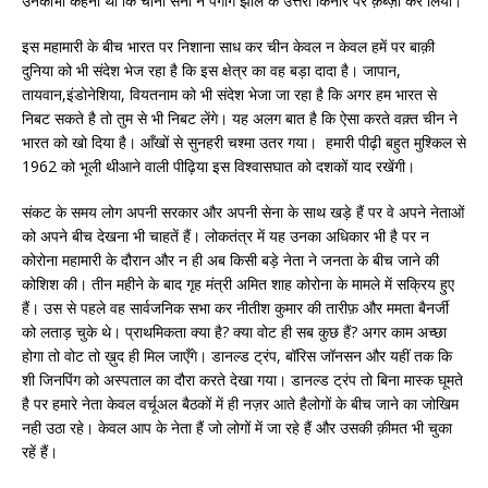
उनकाभी कहना था कि चीनी सेना ने पैंगांग झील के उत्तरी किनारे पर क़ब्ज़ा कर लिया।
इस महामारी के बीच भारत पर निशाना साध कर चीन केवल न केवल हमें पर बाक़ी
दुनिया को भी संदेश भेज रहा है कि इस क्षेत्र का वह बड़ा दादा है। जापान,
तायवान,इंडोनेशिया, वियतनाम को भी संदेश भेजा जा रहा है कि अगर हम भारत से
निबट सकते है तो तुम से भी निबट लेंगे। यह अलग बात है कि ऐसा करते वक़्त चीन ने
भारत को खो दिया है। आँखों से सुनहरी चश्मा उतर गया। हमारी पीढ़ी बहुत मुश्किल से
1962 को भूली थीआने वाली पीढ़िया इस विश्वासघात को दशकों याद रखेंगी।
संकट के समय लोग अपनी सरकार और अपनी सेना के साथ खड़े हैं पर वे अपने नेताओं
को अपने बीच देखना भी चाहतें हैं। लोकतंत्र में यह उनका अधिकार भी है पर न
कोरोना महामारी के दौरान और न ही अब किसी बड़े नेता ने जनता के बीच जाने की
कोशिश की। तीन महीने के बाद गृह मंत्री अमित शाह कोरोना के मामले में सक्रिय हुए
हैं। उस से पहले वह सार्वजनिक सभा कर नीतीश कुमार की तारीफ़ और ममता बैनर्जी
को लताड़ चुके थे। प्राथमिकता क्या है? क्या वोट ही सब कुछ हैं? अगर काम अच्छा
होगा तो वोट तो ख़ुद ही मिल जाएँगे। डानल्ड ट्रंप, बॉरिस जॉनसन और यहीं तक कि
शी जिनपिंग को अस्पताल का दौरा करते देखा गया। डानल्ड ट्रंप तो बिना मास्क घूमते
है पर हमारे नेता केवल वर्चूअल बैठकों में ही नज़र आते हैलोगों के बीच जाने का जोखिम
नही उठा रहे। केवल आप के नेता हैं जो लोगों में जा रहे हैं और उसकी क़ीमत भी चुका
रहें हैं।