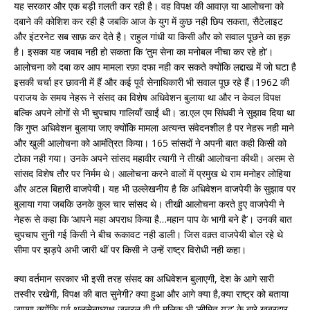
यह सरकार और एक बड़ी ग़लती कर रही है। वह विपक्ष की आवाज़ या आलोचना को
दबाने की कोशिश कर रही है जबकि आज के युग में कुछ नही छिप सकता, सैटेलाइट
और इंटरनेट सब साफ़ कर देते है। राहुल गांधी या किसी और को सवाल पूछने का हक़
है। इसका यह जवाब नही हो सकता कि ‘तुम सेना का मनोबल नीचा कर रहे हो’।
आलोचना को दबा कर आप मामला रफ़ा दफा नही कर सकते क्योंकि लद्दाख में जो घटा है
इसकी चर्चा हर छावनी में हैं और कई पूर्व सेनाधिकारी भी सवाल पूछ रहे हैं।1962 की
पराजय के समय नेहरू ने संसद का विशेष अधिवेशन बुलाया था और न केवल विपक्ष
बल्कि अपने लोगों से भी चुपचाप गालियाँ खाईं थी। डा.एल एम सिंघवी ने सुझाव दिया था
कि गुप्त अधिवेशन बुलाया जाए क्योंकि मामला अत्यन्त संवेदनशील है पर नेहरू नही माने
और खुली आलोचना को आमंत्रित किया। 165 सांसदों ने अपनी बात कही किसी को
टोका नही गया। उनके अपने सांसद महावीर त्यागी ने तीखी आलोचना कीथी। असम से
सांसद विशेष तौर पर निर्मम थे। आलोचना करने वालों में प्रमुख थे राम मनोहर लोहिया
और अटल बिहारी वाजपेयी। यह भी उल्लेखनीय है कि अधिवेशन वाजपेयी के सुझाव पर
बुलाया गया जबकि उनके कुल चार सांसद थे। तीखी आलोचना करते हुए वाजपेयी ने
नेहरू से कहा कि ‘आपने महा अपराध किया है…महान पाप के भागी बने है’। उनकी बात
चुपचाप सुनी गई किसी ने बीच रूकावट नही डाली। जिस वक़्त वाजपेयी बोल रहे थे
सीमा पर झड़पे अभी जारी थीं पर किसी ने उन्हें राष्ट्र विरोधी नही कहा।
क्या वर्तमान सरकार भी इसी तरह संसद का अधिवेशन बुलाएगी, देश के आगे सारी
तस्वीर रखेगी, विपक्ष की बात सुनेगी? क्या हुआ और आगे क्या है,क्या राष्ट्र को बताया
जाएगा क्योंकि पूर्व थलसेनाध्यक्ष जनरल वी पी मलिक भी ‘सीमित युद्ध’ के बारे ख़बरदार