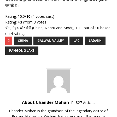
कर रहें हैं।
Rating: 10.0/
10
(4 votes cast)
Rating:
+3
(from 3 votes)
चीन, नेहरू और मोदी (China, Nehru and Modi)
,
10.0
out of
10
based
on
4
ratings
CHINA
GALWAN VALLEY
LAC
LADAKH
PANGONG LAKE
About Chander Mohan
827 Articles
Chander Mohan is the grandson of the legendary editor of
Pratap, Mahashya Krishan. He is the son of the famous