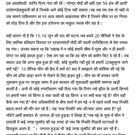
एक आदर्शवादी शान्ति प्रिय नेता की थी। नरेन्द्र मोदी की छवि एक ‘56 इंच की छाती’
वालेतगड़ेबाहुबली की है जिसके आगे कोई टिक नही सकता।यह सब तब तक तो सही थे
जब सामने पाकिस्तान था पर आज सामने आक्रामक चीन है जिसने सीमा पर हर नियम
को तोड़ दिया है और देश इस उत्तेजना का माक़ूल जवाब माँग रहा है।
यही कारण भी है कि 15-16 जून की रात की घटना जब हमारे 20 सैनिकों ने देश के
लिए सर्वोच्च बलिदान दियाथा पर प्रधानमंत्री मोदी की पहली प्रतिक्रिया से देश स्तब्ध
रह गया। उनका कहना था कि ‘लद्दाख में न कोई हमारी सीमा में घुसा और न ही हमारी
पोस्ट पर कोई क़ब्ज़ा हुआ’। ऐसा लग रहा था कि वह चीन को क्लीन चिट दे रहें हैं। तब
सवाल उठा कि अगर कुछ हुआ ही नही, कोई घुसपैंठ नही हुई तो हमारी 20बहुमूल्य जाने
क्यों गईं? 10 सैनिक चीन की क़ैद में क्यों थे? बाद में समझाने की कोशिश की गई कि
चीन को ढाँचा खड़ा करने से रोकने के लिए झड़प हुई। चीन का भी बराबर जानी
नुक़सान हुआ पर नाज़ुक समय में इस सरकार की शुरूआती ख़ामोशी समस्या खड़ी
करती है। अभी भी कोई स्पष्टीकरण नही दिया गया कि पैंगांग त्सो झील के उतरी किनारे
पर हमारी गश्त जो फ़िंगर 8 तक जाती थी वह फ़िंगर 4 पर क्यों रूक गई है? चीन वहाँ
कैसे जम गया है? सेना अधिकारियों के बीच वार्ता में हम मई 4 से पहले वाली यथा स्थिति
बहाल करने की माँग कर रहें हैं। यह ‘यथा स्थिति’ क्या थी?क्या अंतर आया है? पूर्व
नॉर्दर्न आर्मी कमांडर लै. जनरल डी एस हुड्डा ने लिखा है,“जब मई के शुरू में चीन ने
एलएसी में कई जगह घुसपैठ की यह स्पष्ट हो गया कि स्थिति पिछली घटनाओं से
बिलकुल अलग है…”। जनरल हुड्डा भी ‘कई जगह घुसपैंठ’ की बात कर रहें हैं।