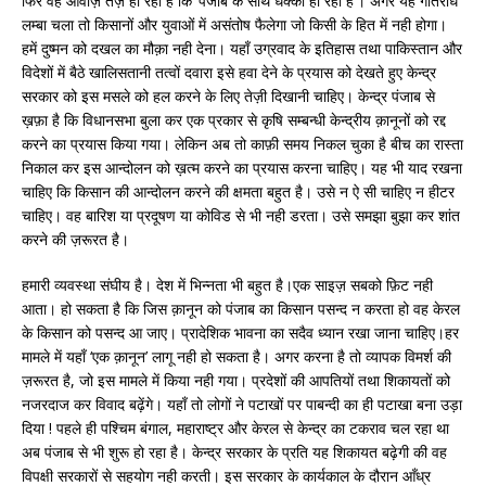
फिर वह आवाज़ें तेज़ हो रही हैं कि ‘पंजाब के साथ धक्का हो रहा है’। अगर यह गतिरोध
लम्बा चला तो किसानों और युवाओं में असंतोष फैलेगा जो किसी के हित में नही होगा।
हमें दुष्मन को दखल का मौक़ा नही देना। यहाँ उग्रवाद के इतिहास तथा पाकिस्तान और
विदेशों में बैठे खालिसतानी तत्वों दवारा इसे हवा देने के प्रयास को देखते हुए केन्द्र
सरकार को इस मसले को हल करने के लिए तेज़ी दिखानी चाहिए। केन्द्र पंजाब से
ख़फ़ा है कि विधानसभा बुला कर एक प्रकार से कृषि सम्बन्धी केन्द्रीय क़ानूनों को रद्द
करने का प्रयास किया गया। लेकिन अब तो काफ़ी समय निकल चुका है बीच का रास्ता
निकाल कर इस आन्दोलन को ख़त्म करने का प्रयास करना चाहिए। यह भी याद रखना
चाहिए कि किसान की आन्दोलन करने की क्षमता बहुत है। उसे न ऐ सी चाहिए न हीटर
चाहिए। वह बारिश या प्रदूषण या कोविड से भी नही डरता। उसे समझा बुझा कर शांत
करने की ज़रूरत है।
हमारी व्यवस्था संघीय है। देश में भिन्नता भी बहुत है।एक साइज़ सबको फ़िट नही
आता। हो सकता है कि जिस क़ानून को पंजाब का किसान पसन्द न करता हो वह केरल
के किसान को पसन्द आ जाए। प्रादेशिक भावना का सदैव ध्यान रखा जाना चाहिए।हर
मामले में यहाँ ‘एक क़ानून’ लागू नही हो सकता है। अगर करना है तो व्यापक विमर्श की
ज़रूरत है, जो इस मामले में किया नही गया। प्रदेशों की आपतियों तथा शिकायतों को
नजरदाज कर विवाद बढ़ेंगे। यहाँ तो लोगों ने पटाखों पर पाबन्दी का ही पटाखा बना उड़ा
दिया ! पहले ही पश्चिम बंगाल, महाराष्ट्र और केरल से केन्द्र का टकराव चल रहा था
अब पंजाब से भी शुरू हो रहा है। केन्द्र सरकार के प्रति यह शिकायत बढ़ेगी की वह
विपक्षी सरकारों से सहयोग नही करती। इस सरकार के कार्यकाल के दौरान आँध्र