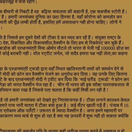
्रव्यूह में फँसे रहोगे।
स बीमारी से निबटी है वह बढ़िया सफलता की कहानी है, एक सकसैस स्टोरी है।
ं हैं। हमारी जनसंख्या दुनिया का छठा हिस्सा है, यहाँ कोरोना को कमज़ोर कर
ारी की पूँछ लम्बी होती है, इसलिए हमें असावधान नही होना चाहिए। लोगों ने
ै।
से हम दूसरे देशों की टीका दे कर मदद कर रहें हैं। संयुक्त राष्ट्र के
60 देश, विकसित और विकासशील,वैक्सीन के लिए हम से रिकवेस्ट कर चुकें हैं।
ैं। बारबाडोस की प्रधानमंत्री मिया ओमोर मौटले तो भारत से भेजी गईं 100000 डोज़ का
की कोई बराबरी नही। वॉल स्ट्रीट जर्नल, जो सदैव हमारा पक्ष नही लेता,का कहना
े प्रधानमंत्री ट्रूडो द्वारा वहाँ स्थित खालिस्तानी तत्वों को समर्थन देने से
त्री मोदी को फ़ोन कर वैक्सीन भेजने का अनुरोध कर दिया। यह उनके लिए कितना
 बाद प्रधानमंत्री मोदी ने ट्वीट कर दिया कि ‘माई फ्रैंड ट्रूडो’ ने फ़ोन कर
 कैनेडा को भारत वैक्सीन भेज रहा है। चीन भी भारत की इस सॉफ़्ट पावरसफलता से
्ण अभियान चला रखा है जिससे पता चलता है कि कहीं मिर्ची लग रही है !
जो हमारी जनसंख्या को देखते हुए निराशाजनक है। टीका लगाने कालक्ष्य केवल
े पास भारी मात्रा में टीका बचा हुआ है। कई सैंटर ख़ाली पड़ें हैं। पंजाब में 16
प्रोब्लम ऑफ़ पलैंटी ! ज़रूरत से ज़्यादा वैक्सीन है। अगर हमने महामारी पर
 मध्य मार्च से शुरू हो रहा है क्या यह फ़रवरी में शुरू नही हो सकता क्योंकि
ी, टीकाकरण की कमज़ोर गति के कारण सही नतीजा प्राप्त करने में असफल न हो