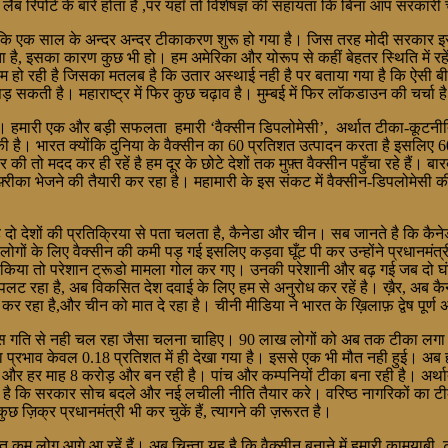
ब रिपोर्ट के बारे होता है ,पर यहाँ तो विशेषज्ञ की सहायता कि बिना आप सरकारी चक
है कि एक साल के अन्दर अन्दर टीकाकरण शुरू हो गया है। जिस तरह मोदी सरकार इ
ता है, इसका कारण कुछ भी हो। हम अमेरिका और योरूप से कहीं बेहतर स्थिति में रहे
कम हो रही है जिसका मतलब है कि उतार अस्थाई नही है पर बताया गया है कि ऐसी बीम
ती है। महाराष्ट्र में फिर कुछ चढ़ाव है। मुम्बई में फिर लॉकडाउन की चर्चा ह
ारी एक और बड़ी सफलता हमारी ‘वैक्सीन डिपलोमेसी’, अर्थात टीका-कूटनीति है जिस
ी है। भारत क्योंकि दुनिया के वैक्सीन का 60 प्रतिशत उत्पादन करता है इसलिए 
मार की तो मदद कर ही रहें है हम दूर के छोटे देशों तक मुफ़्त वैक्सीन पहुँचा रहे ह
़्रीका भेजने की तैयारी कर रहा है। महामारी के इस संकट में वैक्सीन-डिपलोमेसी 
 दो देशों की प्रतिक्रिया से पता चलता है, कैनेडा और चीन। सब जानते है कि कैनेडा क
गों के लिए वैक्सीन की कमी पड़ गई इसलिए कड़वा घूँट पी कर उन्होंने प्रधानमं
िया तो परेशान ट्रूडो मामला गोल कर गए। उनकी परेशानी और बढ़ गई जब दो घंटे के
सा पलट रहा है, अब विकसित देश दवाई के लिए हम से अनुरोध कर रहें है। ख़ैर, अब
ित कर रहा है,और चीन को मात दे रहा है। चीनी मीडिया ने भारत के ख़िलाफ़ द्वेष पूर
गति से नही चल रहा जैसा चलना चाहिए। 90 लाख लोगों को अब तक टीका लगा है 
ा प्रभाव केवल 0.18 प्रतिशत में ही देखा गया है। इससे एक भी मौत नही हुई। अब हमार
ै और हर माह 8 करोड़ और बन रही है। पांच और कम्पनियों टीका बना रही है। अर्थात 
है कि सरकार सोच बदले और नई लचीली नीति तैयार करे। वरिष्ठ नागरिकों का टीकाकरण
़िक्र प्रधानमंत्री भी कर चुकें हैं, त्यागने की ज़रूरत है।
कम लोग आगे आ रहें हैं। अब चिन्ता यह है कि वैक्सीन बनाने में हमारी कामयाब