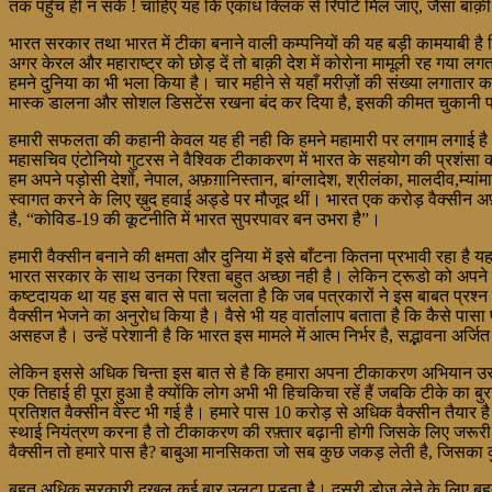
तक पहुँच ही न सके ! चाहिए यह कि एकाध क्लिक से रिपोर्ट मिल जाए, जैसा बाक़ी लै
भारत सरकार तथा भारत में टीका बनाने वाली कम्पनियों की यह बड़ी कामयाबी 
अगर केरल और महाराष्ट्र को छोड़ दें तो बाक़ी देश में कोरोना मामूली रह गया लग
हमने दुनिया का भी भला किया है। चार महीने से यहाँ मरीज़ों की संख्या लगातार 
मास्क डालना और सोशल डिसटेंस रखना बंद कर दिया है, इसकी कीमत चुकानी पड़ सक
हमारी सफलता की कहानी केवल यह ही नही कि हमने महामारी पर लगाम लगाई है। हम
महासचिव एंटोनियो गुटरस ने वैश्विक टीकाकरण में भारत के सहयोग की प्रशंसा क
हम अपने पड़ोसी देशों, नेपाल, अफ़ग़ानिस्तान, बांग्लादेश, श्रीलंका, मालदीव,म्यां
स्वागत करने के लिए ख़ुद हवाई अड्डे पर मौजूद थीं। भारत एक करोड़ वैक्सीन अफ
है, “कोविड-19 की कूटनीति में भारत सुपरपावर बन उभरा है”।
हमारी वैक्सीन बनाने की क्षमता और दुनिया में इसे बाँटना कितना प्रभावी रहा है यह
भारत सरकार के साथ उनका रिश्ता बहुत अच्छा नही है। लेकिन ट्रूडो को अपने लो
कष्टदायक था यह इस बात से पता चलता है कि जब पत्रकारों ने इस बाबत प्रश्न क
वैक्सीन भेजने का अनुरोध किया है। वैसे भी यह वार्तालाप बताता है कि कैसे पा
असहज है। उन्हें परेशानी है कि भारत इस मामले में आत्म निर्भर है, सद्भावना अर्ज
लेकिन इससे अधिक चिन्ता इस बात से है कि हमारा अपना टीकाकरण अभियान उस 
एक तिहाई ही पूरा हुआ है क्योंकि लोग अभी भी हिचकिचा रहें हैं जबकि टीके का बुर
प्रतिशत वैक्सीन वेस्ट भी गई है। हमारे पास 10 करोड़ से अधिक वैक्सीन तैयार ह
स्थाई नियंत्रण करना है तो टीकाकरण की रफ़्तार बढ़ानी होगी जिसके लिए जरूरी 
वैक्सीन तो हमारे पास है? बाबुआ मानसिकता जो सब कुछ जकड़ लेती है, जिसका कुछ ज
बहुत अधिक सरकारी दखल कई बार उलटा पड़ता है। दूसरी डोज़ लेने के लिए बहुत 