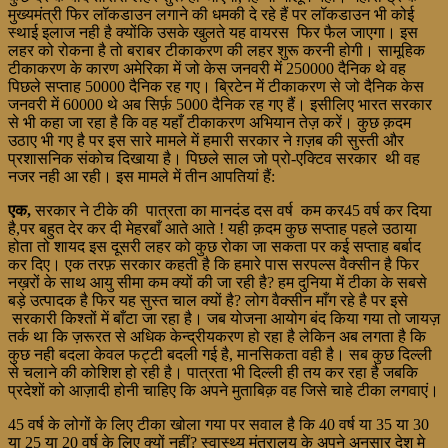
मुख्यमंत्री फिर लॉकडाउन लगाने की धमकी दे रहे हैं पर लॉकडाउन भी कोई
स्थाई इलाज नही है क्योंकि उसके खुलते यह वायरस फिर फैल जाएगा। इस
लहर को रोकना है तो बराबर टीकाकरण की लहर शुरू करनी होगी। सामूहिक
टीकाकरण के कारण अमेरिका में जो केस जनवरी में 250000 दैनिक थे वह
पिछले सप्ताह 50000 दैनिक रह गए। ब्रिटेन में टीकाकरण से जो दैनिक केस
जनवरी में 60000 थे अब सिर्फ़ 5000 दैनिक रह गए हैं। इसीलिए भारत सरकार
से भी कहा जा रहा है कि वह यहाँ टीकाकरण अभियान तेज़ करें। कुछ क़दम
उठाए भी गए है पर इस सारे मामले में हमारी सरकार ने ग़ज़ब की सुस्ती और
प्रशासनिक संकोच दिखाया है। पिछले साल जो प्रो-एक्टिव सरकार थी वह
नजर नही आ रही। इस मामले में तीन आपतियां हैं:
एक,
सरकार ने टीके की पात्रता का मानदंड दस वर्ष कम कर45 वर्ष कर दिया
है,पर बहुत देर कर दी मेहरबाँ आते आते ! यही क़दम कुछ सप्ताह पहले उठाया
होता तो शायद इस दूसरी लहर को कुछ रोका जा सकता पर कई सप्ताह बर्बाद
कर दिए। एक तरफ़ सरकार कहती है कि हमारे पास सरपल्स वैक्सीन है फिर
नख़रों के साथ आयु सीमा कम क्यों की जा रही है? हम दुनिया में टीका के सबसे
बड़े उत्पादक है फिर यह सुस्त चाल क्यों है? लोग वैक्सीन माँग रहे है पर इसे
सरकारी किश्तों में बाँटा जा रहा है। जब योजना आयोग बंद किया गया तो जायज़
तर्क था कि ज़रूरत से अधिक केन्द्रीयकरण हो रहा है लेकिन अब लगता है कि
कुछ नही बदला केवल फट्टी बदली गई है, मानसिकता वही है। सब कुछ दिल्ली
से चलाने की कोशिश हो रही है। पात्रता भी दिल्ली ही तय कर रहा है जबकि
प्रदेशों को आज़ादी होनी चाहिए कि अपने मुताबिक़ वह जिसे चाहे टीका लगवाएं।
45 वर्ष के लोगों के लिए टीका खोला गया पर सवाल है कि 40 वर्ष या 35 या 30
या 25 या 20 वर्ष के लिए क्यों नहीं? स्वास्थ्य मंत्रालय के अपने अनुसार देश मे