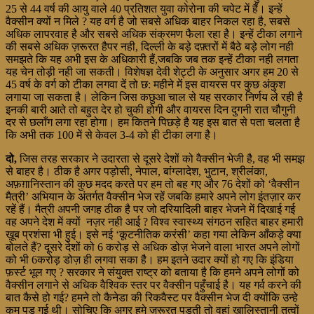
25 से 44 वर्ष की आयु वाले 40 प्रतिशत युवा कोरोना की चपेट में हैं। इन्हें
वैक्सीन क्यों न मिले ? यह वर्ग है जो सबसे अधिक बाहर निकल रहा है, सबसे
अधिक लापरवाह है और सबसे अधिक संक्रमण फैला रहा है। इन्हें टीका लगाने
की सबसे अधिक ज़रूरत हैपर नही, दिल्ली के बड़े दफ़्तरों में बैठे बड़े लोग नही
समझते कि यह अभी इस के अधिकारी हैं,जबकि जब तक इन्हें टीका नही लगता
यह चेन तोड़ी नही जा सकती। विशेषज्ञ देवी शेट्टी के अनुसार अगर हम 20 से
45 वर्ष के वर्ग को टीका लगवा दें तो छ: महीने में इस वायरस पर कुछ अंकुश
लगाया जा सकता है। लेकिन जिस कछुआ चाल से यह सरकार निर्णय ले रही है
इनकी बारी आते तो बहुत देर हो चुकी होगी और वायरस दिन दुगनी रात चौगुनी
दर से छलाँग लगा रहा होगा। हम कितने पिछड़े है यह इस बात से पता चलता है
कि अभी तक 100 में से केवल 3-4 को ही टीका लगा है।
दो,
जिस तरह सरकार ने उदारता से दूसरे देशों को वैक्सीन भेजी है, वह भी समझ
से बाहर है। ठीक है अगर पड़ोसी, नेपाल, बांग्लादेश, भुटान, श्रीलंका,
अफ़ग़ानिस्तान की कुछ मदद करते पर हम तो बह गए और 76 देशों को ‘वैक्सीन
मैत्री’ अभियान के अंतर्गत वैक्सीन भेज रहें जबकि हमारे अपने लोग इंतज़ार कर
रहें हैं। मैत्री अपनी जगह ठीक है पर जो दरियादिली बाहर भेजने में दिखाई गई
वह अपने देश में क्यों नज़र नही आई ? विश्व स्वास्थ्य संगठन सहित बाहर हमारी
ख़ूब प्रशंसा भी हुई। इसे नई ‘कूटनीतिक करंसी’ कहा गया लेकिन आँकड़े क्या
बोलते हैं? दूसरे देशों को 6 करोड़ से अधिक डोज़ भेजने वाला भारत अपने लोगों
को भी 6करोड़ डोज़ ही लगवा सका है। हम इतने उदार क्यों हो गए कि इंडिया
फ़र्स्ट भूल गए ? सरकार ने संयुक्त राष्ट्र को बताया है कि हमने अपने लोगों को
वैक्सीन लगाने से अधिक वैश्विक स्तर पर वैक्सीन पहुँचाई है। यह गर्व करने की
बात कैसे हो गई? हमने तो कैनेडा की रिकवैस्ट पर वैक्सीन भेज दी क्योंकि उन्हे
कम पड़ गई थी। सोचिए कि अगर हमे ज़रूरत पड़ती तो वहां खालिस्तानी तत्वों