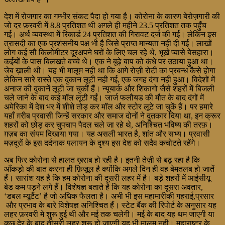
देश में रोजगार का गम्भीर संकट पैदा हो गया है। कोरोना के कारण बेरोज़गारी की
जो दर फ़रवरी में 8.8 प्रतिशत थी अगले ही महीने 23.5 प्रतिशत तक पहुँच
गई। अर्थ व्यवस्था में रिकार्ड 24 प्रतिशत की गिरावट दर्ज की गई। लेकिन इस
त्रासदी का एक प्रशंसनीय पक्ष भी है जिसे प्राप्त मान्यता नही दी गई। लाखों
लोग कई सौ किलोमीटर दूरअपने घरों के लिए चल रहे थे, भूखे प्यासे बेसहारा।
कईयों के पास बिलखते बच्चे थे। एक ने बूढ़े बाप को कंधे पर उठाया हुआ था।
जेब ख़ाली थी। यह भी मालूम नही था कि आगे रोज़ी रोटी का प्रबन्ध कैसे होगा
लेकिन सारे रास्ते एक दुकान लूटी नही गई, एक जगह दंगा नही हुआ। विदेशों में
अनाज की दुकानें लूटी जा चुकीं हैं। न्यूयार्क और शिकागो जैसे शहरों में बिजली
चले जाने के बाद कई मॉल लूटी गईं। जार्ज फलौयड की मौत के बाद दंगों में
अमेरिका में देश भर में शीशे तोड़ कर मॉल और स्टोर लूटे जा चुकें हैं। पर हमारे
यहाँ ग़रीब प्रवासी जिन्हें सरकार और समाज दोनों ने दुतकार दिया था, इन क्रूर
शहरों को छोड़ कर चुपचाप पैदल चले जा रहे थे, अनिश्चित भविष्य की तरफ़।
ग़ज़ब का संयम दिखाया गया। यह असली भारत है, शांत और सभ्य। प्रवासी
मज़दूरों के इस दर्दनाक पलायन के दृश्य इस देश को सदैव कचोटते रहेंगे।
अब फिर कोरोना से हालत ख़राब हो रही है। इतनी तेज़ी से बढ़ रहा है कि
आँकड़ो की बात करना ही फ़िज़ूल है क्योंकि अगले दिन ही वह बेमतलब हो जातें
हैं। सारांश यह है कि हम कोरोना की दूसरी लहर में है। बड़े शहरों में आईसीयू
बेड कम पड़ने लगे हैं। विशेषज्ञ बताते है कि यह कोरोना का दूसरा अवतार,
‘डबल म्यूटैंट’ है जो अधिक फैलता है। अभी भी इस महामारीकी गहराई,प्रसार
और प्रभाव के बारे विशेषज्ञ अनिश्चित हैं। स्टेट बैंक की रिपोर्ट के अनुसार यह
लहर फ़रवरी मे शुरू हुई थी और मई तक चलेगी। मई के बाद यह थम जाएगी या
कुछ देर के बाद तीसरी लहर शुरू हो जाएगी,यह भी मालूम नही। महाराष्ट्र के