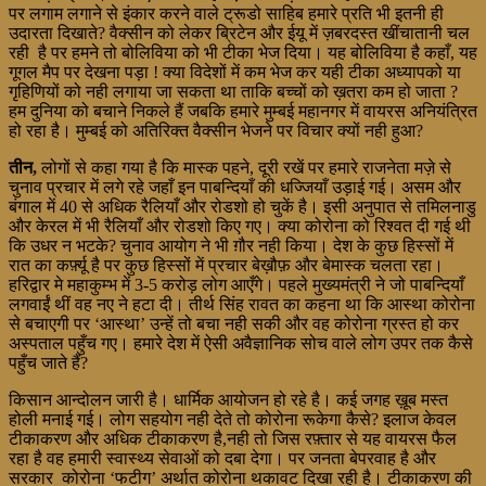
पर लगाम लगाने से इंकार करने वाले ट्रूडो साहिब हमारे प्रति भी इतनी ही
उदारता दिखाते? वैक्सीन को लेकर ब्रिटेन और ईयू में ज़बरदस्त खींचातानी चल
रही है पर हमने तो बोलिविया को भी टीका भेज दिया। यह बोलिविया है कहाँ, यह
गूगल मैप पर देखना पड़ा ! क्या विदेशों में कम भेज कर यही टीका अध्यापको या
गृहिणियों को नही लगाया जा सकता था ताकि बच्चों को ख़तरा कम हो जाता ?
हम दुनिया को बचाने निकले हैं जबकि हमारे मुम्बई महानगर में वायरस अनियंत्रित
हो रहा है। मुम्बई को अतिरिक्त वैक्सीन भेजने पर विचार क्यों नही हुआ?
तीन,
लोगों से कहा गया है कि मास्क पहने, दूरी रखें पर हमारे राजनेता मज़े से
चुनाव प्रचार में लगे रहे जहाँ इन पाबन्दियाँ की धज्जियाँ उड़ाई गई। असम और
बंगाल में 40 से अधिक रैलियाँ और रोडशो हो चुकें है। इसी अनुपात से तमिलनाडु
और केरल में भी रैलियाँ और रोडशो किए गए। क्या कोरोना को रिश्वत दी गई थी
कि उधर न भटके? चुनाव आयोग ने भी ग़ौर नही किया। देश के कुछ हिस्सों में
रात का कर्फ़्यू है पर कुछ हिस्सों में प्रचार बेख़ौफ़ और बेमास्क चलता रहा।
हरिद्वार मे महाकुम्भ में 3-5 करोड़ लोग आएँगे। पहले मुख्यमंत्री ने जो पाबन्दियाँ
लगवाईं थीं वह नए ने हटा दी। तीर्थ सिंह रावत का कहना था कि आस्था कोरोना
से बचाएगी पर ‘आस्था’ उन्हें तो बचा नही सकी और वह कोरोना ग्रस्त हो कर
अस्पताल पहुँच गए। हमारे देश में ऐसी अवैज्ञानिक सोच वाले लोग उपर तक कैसे
पहुँच जाते हैं?
किसान आन्दोलन जारी है। धार्मिक आयोजन हो रहे है। कई जगह ख़ूब मस्त
होली मनाई गई। लोग सहयोग नही देते तो कोरोना रूकेगा कैसे? इलाज केवल
टीकाकरण और अधिक टीकाकरण है,नही तो जिस रफ़्तार से यह वायरस फैल
रहा है वह हमारी स्वास्थ्य सेवाओं को दबा देगा। पर जनता बेपरवाह है और
सरकार कोरोना ‘फटीग’ अर्थात कोरोना थकावट दिखा रही है। टीकाकरण की