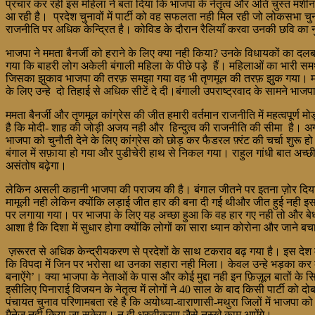
प्रचार कर रही इस महिला ने बता दिया कि भाजपा के नेतृत्व और अति चुस्त मशीन
आ रही है। प्रदेश चुनावों में पार्टी को वह सफलता नही मिल रही जो लोकसभा चुना
राजनीति पर अधिक केन्द्रित है। कोविड के दौरान रैलियाँ करवा उनकी छवि का 
भाजपा ने ममता बैनर्जी को हराने के लिए क्या नही किया? उनके विधायकों का
गया कि बाहरी लोग अकेली बंगाली महिला के पीछे पड़े हैं। महिलाओं का भारी समर
जिसका झुकाव भाजपा की तरफ़ समझा गया वह भी तृणमूल की तरफ़ झुक गया। मामला 
के लिए उन्हे दो तिहाई से अधिक सीटें दे दी।बंगाली उपराष्ट्रवाद के सामने भाज
ममता बैनर्जी और तृणमूल कांग्रेस की जीत हमारी वर्तमान राजनीति में महत्वपूर्ण 
है कि मोदी- शाह की जोड़ी अजय नही और हिन्दुत्व की राजनीति की सीमा है। अगर तृ
भाजपा को चुनौती देने के लिए कांग्रेस को छोड़ कर फैडरल फ़्रंट की चर्चा शुरू 
बंगाल में सफ़ाया हो गया और पुडीचेरी हाथ से निकल गया। राहुल गांधी बात अच्छी
असंतोष बढ़ेगा।
लेकिन असली कहानी भाजपा की पराजय की है। बंगाल जीतने पर इतना ज़ोर दिया 
मामूली नही लेकिन क्योंकि लड़ाई जीत हार की बना दी गई थीऔर जीत हुई नही इसलिए
पर लगाया गया। पर भाजपा के लिए यह अच्छा हुआ कि वह हार गए नही तो और बेध
आशा है कि दिशा में सुधार होगा क्योंकि लोगों का सारा ध्यान कोरोना और जाने बच
ज़रूरत से अधिक केन्द्रीयकरण से प्रदेशों के साथ टकराव बढ़ गया है। इस देश मे
कि विपदा में जिन पर भरोसा था उनका सहारा नही मिला। केवल उन्हे भड़का कर कुछ
बनाऐंगे’। क्या भाजपा के नेताओं के पास और कोई मुद्दा नही इन फ़िज़ूल बातों के 
इसीलिए पिनाराई विजयन के नेतृत्व में लोगों ने 40 साल के बाद किसी पार्टी को दो
पंचायत चुनाव परिणामबता रहे है कि अयोध्या-वाराणासी-मथुरा जिलों में भाजपा को
मैनेज नही किया जा सकेगा। न ही ध्रुवीकरण जैसे नुस्ख़े काम आऐंगे।