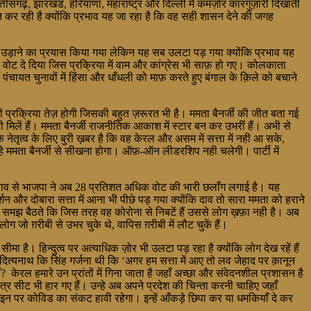
सगढ़, झारखंड, हरियाणा, महाराष्ट्र और दिल्ली में कमज़ोर कारगुज़ारी दिखाती
ित कर रही है क्योंकि प्रभाव यह जा रहा है कि वह सही शासन देने की जगह
उड़ाने का प्रयास किया गया लेकिन यह सब उलटा पड़ गया क्योंकि प्रभाव यह
 वोट दे दिया जिस प्रक्रिया में वाम और कांग्रेस भी साफ़ हो गए। कोलकाता
त चुनावों में हिंसा और धाँधली को माफ़ करते हुए बंगाल के क़िले को बचाने
 की प्रक्रिया तेज़ होगी जिसकी बहुत ज़रूरत भी है। ममता बैनर्जी की जीत बता गई
ी मिलें हैं। ममता बैनर्जी राजनीतिक आकाश में स्टार बन कर उभरीं हैं। अभी से
 नेतृत्व के लिए बुरी ख़बर है कि वह केरल और असम में सत्ता में नही आ सके,
्हे ममता बैनर्जी से सीखना होगा। ऑफ़-ऑन लीडरशिप नही चलेगी। पार्टी में
नाव से भाजपा ने अब 28 प्रतिशत अधिक वोट की भारी छलाँग लगाई है। यह
न और दोबारा सत्ता में आना भी पीछे पड़ गया क्योंकि दाव तो सारा ममता को हराने
झ बैठते कि जिस तरह वह कोरोना से निबटें हैं उससे लोग ख़फ़ा नही है। अब
जो ग़रीबी से उभर चुके थे, वापिस ग़रीबी में लौट चुकें हैं।
है। हिन्दुत्व पर अत्याधिक ज़ोर भी उलटा पड़ रहा है क्योंकि लोग देख रहें हैं
ित्यनाथ कि सिंह गर्जना थी कि ‘अगर हम सत्ता में आए तो लव जेहाद पर क़ानून
? केरल हमारे उन प्रांतों में गिना जाता है जहाँ अच्छा और संवेदनशील प्रशासन है
ात्र सीट भी हार गए हैं। उन्हे अब अपने प्रदेश की चिन्ता करनी चाहिए जहाँ
। इन पर कोविड का संकट हावी रहेगा। इन्हें आँकड़े छिपा कर या धमकियाँ दे कर