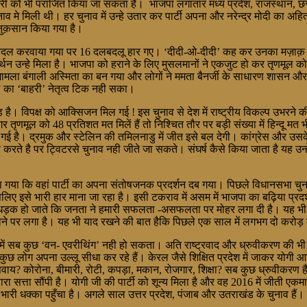
री को भी पराजित किया जा सकता है। भाजपा लगातार मध्य प्रदेश, राजस्थान, छत्ती
व मे मिली थी। हर चुनाव में उन्हे उतार कर पार्टी अपना और नरेन्द्र मोदी का अह
नुक़सान किया गया है।
 दलबदल करवाया गया पर 16 दलबदलू हार गए। ‘दीदी-ओ-दीदी’ कह कर उनका मज़ाक़ 
्थन उन्हे मिला है। भाजपा को हराने के लिए मुसलमानों ने एकजुट हो कर तृणमूल को
बंगाली अस्मिता का बन गया और लोगों ने ममता बैनर्जी के साधारण शासन और पंचाय
पा का ‘बाहरी’ नेतृत्व टिक नही सका।
मोड़ है। विपक्ष को आक्सिजन मिल गई ! इस चुनाव से देश में राष्ट्रीय विकल्प उभरने
णमूल को 48 प्रतिशत मत मिलें हैं तो निश्चित तौर पर बड़ी संख्या में हिन्दू मत भ
हो गई है। द्रमुक और स्टेलिन की तमिलनाडु में जीत इसे बल देगी। कांग्रेस और उसके
 करते है पर ट्विटरसे चुनाव नही जीते जा सकते। संघर्ष कैसे किया जाता है यह उन
गया कि वहां पार्टी का अपना संतोषजनक प्रदर्शन दब गया। पिछले विधानसभा चु
 इसे भारी हार माना जा रहा है। इसी टकराव में असम में भाजपा का बढ़िया प्रदर्श
ड़क हो जाते कि जनता ने हमारी सफलता -असफलता पर मोहर लगा दी है। यह भी सम
ाने पर लगा है। यह भी याद रखने की बात हैकि पिछले एक साल में लगभग दो करोड़ लोग 
ं सब कुछ ‘वन- एवरीथिंग’ नही हो सकता। अति राष्ट्रवाद और ध्रुवीकरण की भी सीमा 
 लोग अपना उल्लू सीधा कर रहे हैं। केरल जैसे शिक्षित प्रदेश में जाकर योगी आद
सिवाय? कोरोना, बीमारी, रोटी, कपड़ा, मकान, रोजगार, शिक्षा? सब कुछ ध्रुवीकरण हैं
बारा सत्ता सौंपी है। योगी जी की पार्टी को शून्य मिला है और वह 2016 में जीती एकम
 भारी धक्का पहुँचा है। अगले साल उत्तर प्रदेश, पंजाब और उतराखंड के चुनाव हैं