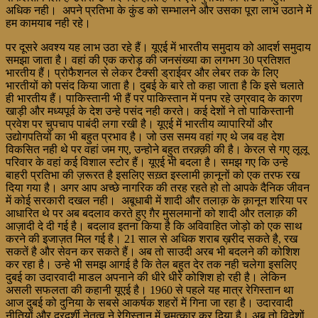
अधिक नही। अपने प्रतिभा के कुंड को सम्भालने और उसका पूरा लाभ उठाने में
हम कामयाब नही रहे।
पर दूसरे अवश्य यह लाभ उठा रहे हैं। यूएई में भारतीय समुदाय को आदर्श समुदाय
समझा जाता है। वहां की एक करोड़ की जनसंख्या का लगभग 30 प्रतिशत
भारतीय हैं। प्रोफैशनल से लेकर टैक्सी ड्राईवर और लेबर तक के लिए
भारतीयों को पसंद किया जाता है। दुबई के बारे तो कहा जाता है कि इसे चलाते
ही भारतीय हैं। पाकिस्तानी भी हैं पर पाकिस्तान में पनप रहे उग्रवाद के कारण
खाड़ी और मध्यपूर्व के देश उन्हे पसंद नही करते। कई देशों ने तो पाकिस्तानी
प्रवेश पर चुपचाप पाबंदी लगा रखी है। यूएई में भारतीय व्यापारियों और
उद्योगपतियों का भी बहुत प्रभाव है। जो उस समय वहां गए थे जब वह देश
विकसित नही थे पर वहां जम गए, उन्होने बहुत तरक़्क़ी की है। केरल से गए लूलू
परिवार के वहां कई विशाल स्टोर हैं। यूएई भी बदला है। समझ गए कि उन्हे
बाहरी प्रतिभा की ज़रूरत है इसलिए सख़्त इस्लामी क़ानूनों को एक तरफ रख
दिया गया है। अगर आप अच्छे नागरिक की तरह रहते हो तो आपके दैनिक जीवन
में कोई सरकारी दखल नही। अबूधाबी में शादी और तलाक़ के क़ानून शरिया पर
आधारित थे पर अब बदलाव करते हुए ग़ैर मुसलमानों को शादी और तलाक़ की
आज़ादी दे दी गई है। बदलाव इतना किया है कि अविवाहित जोड़ो को एक साथ
करने की इजाज़त मिल गई है। 21 साल से अधिक शराब ख़रीद सकते है, रख
सकतें है और सेवन कर सकते हैं। अब तो साउदी अरब भी बदलने की कोशिश
कर रहा है। उन्हे भी समझ आगई है कि तेल बहुत देर तक नही चलेगा इसलिए
दुबई का उदारवादी माडल अपनाने की धीरे धीरे कोशिश हो रही है। लेकिन
असली सफलता की कहानी यूएई है। 1960 से पहले यह मात्र रेगिस्तान था
आज दुबई को दुनिया के सबसे आकर्षक शहरों में गिना जा रहा है। उदारवादी
नीतियों और दूरदर्शी नेतृत्व ने रेगिस्तान में चमत्कार कर दिया है। अब तो विदेशों