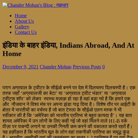
Home
About Us
Gallery
Contact Us
इंडिया के बाहर इंडिया, Indians Abroad, And At
Home
December 9, 2021
Chander Mohan
Previous Posts
0
पराग अग्रवाल के ट्वीटर के सीईओ बनने पर देश में दिलचस्प दिलचस्पी है। एक
तरफ जहाँ ‘अग्रवालजी का बेटा’ या ‘अग्रवाल ट्वीट भंडार’ या ‘अग्रवाल
ट्वीट्स शॉप’ को लेकर स्वस्थ मज़ाक़ हो रहा है वहां बड़ा गर्व है कि हमारे एक
और नौजवान ने विश्व मंच पर अपना झंडा गाढ़ दिया है। विशेष तौर पर आईटी के
क्षेत्र में भारतीयों का वर्चस्व है जो बात टेस्ला के सीईओ एलन मस्क ने भी
स्वीकार की है कि ‘अमेरिका को भारतीय प्रतिभा से बहुत फ़ायदा है’। यह बात
शायद अमेरिका में उन लोगों के लिए कही गई जो वहां मिलने वाले H1-B वर्क
वीज़ा पर पाबन्दी लगाने या उनकी गिनती कम करने की वकालत करते रहतें हैं।
यह हक़ीक़त है कि भारतीय मूल के लोग वहां तकनीकी प्रतिभा का समृद्ध कुंड
है। भारतीय-अमरीकी वहां की जनसंख्या का मात्र 1.2 प्रतिशत है पर वहां टैक-