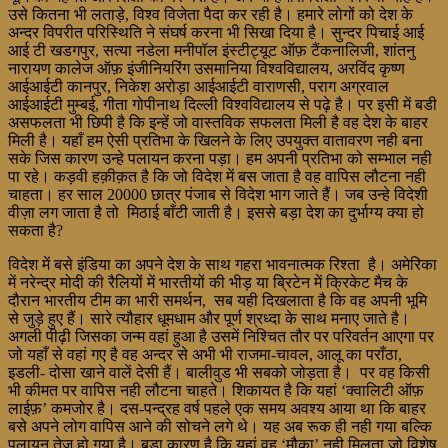
उसे कितना भी लताड़े, विश्व विजेता पैदा कर रही है। हमारे लोगों को देश के
अन्दर विपरीत परिस्थिति ने संघर्ष करना भी सिखा दिया है। सुन्दर पिचाई आई
आई टी खडगपुर, सत्या नडेला मनीपॉल इंस्टीट्यूट ऑफ़ टैंकनालिजी, शांतनु
नारायण कालेज ऑफ़ इंजीनियरिंग उसमानिया विश्वविद्यालय, अरविंद कृष्ण
आईआईटी कानपुर, निकेश अरोड़ा आईआईटी वाराणसी, पराग अग्रवाल
आईआईटी मुम्बई, गीता गोपीनाथ दिल्ली विश्वविद्यालय से पढ़े है। पर इसी में बडी
असफलता भी छिपी है कि इन्हें जो वास्तविक सफलता मिली है वह देश के बाहर
मिली है। यहाँ हम ऐसी प्रतिभा के खिलने के लिए उपयुक्त वातावरण नही बना
सके जिस कारण उन्हे पलायन करना पड़ा। हम अपनी प्रतिभा को सम्भाल नही
पा रहे। कड़वी हक़ीक़त है कि जो विदेश में बस जाता है वह वापिस लौटना नही
चाहता। हर साल 20000 छात्र पंजाब से विदेश भाग जाते हैं। जब उन्हे विदेशी
वीज़ा लग जाता है तो मिठाई बाँटी जाती है। इससे बड़ा देश का दुर्भाग्य क्या हो
सकता है?
विदेश में बसे इंडिया का अपने देश के साथ गहरा भावनात्मक रिश्ता है। अमेरिका
में नरेन्द्र मोदी की रैलियों में भारतीयों की भीड़ या ब्रिटेन में क्रिकेट मैच के
दौरान भारतीय टीम का भारी समर्थन, सब यही दिखलाता है कि वह अपनी भूमि
से जुड़े हुए हैं। सारे त्यौहार धूमधाम और पूर्ण श्रध्दा के साथ मनाए जाते है।
अगली पीढ़ी जिसका जन्म वहां हुआ है उसमें निश्चित तौर पर परिवर्तन आएगा पर
जो यहाँ से वहां गए है वह अन्दर से अभी भी राजमा-चावल, आलू का पराँठा,
इडली- दोसा खाने वालें देसी हैं। बालीवुड भी सबको जोड़ता है। पर वह किसी
भी कीमत पर वापिस नही लौटना चाहते। शिकायत है कि यहां ‘क्वालिटी ऑफ़
लाईफ़’ कमजोर है। दस-पन्द्रह वर्ष पहले एक समय अवश्य आया था कि बाहर
बसे अपने लोग वापिस आने की सोचने लगे थे। यह अब रूक ही नही गया बल्कि
पलायन तेज़ हो गया है। बड़ा कारण है कि यहां वह ‘मौका’ नही मिलता जो विशेष