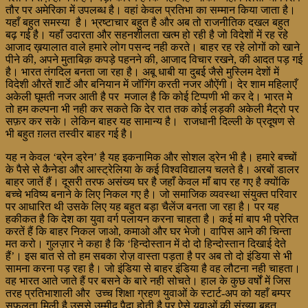
तौर पर अमेरिका में उपलब्ध है। वहां केवल प्रतिभा का सम्मान किया जाता है।
यहाँ बहुत समस्या है। भ्रष्टाचार बहुत है और अब तो राजनीतिक दखल बहुत
बढ़ गई है। यहाँ उदारता और सहनशीलता खत्म हो रही है जो विदेशों में रह रहे
आजाद ख़यालात वाले हमारे लोग पसन्द नही करते। बाहर रह रहे लोगों को खाने
पीने की, अपने मुताबिक़ कपड़े पहनने की, आजाद विचार रखने, की आदत पड़ गई
है। भारत तंगदिल बनता जा रहा है। अबू धाबी या दुबई जैसे मुस्लिम देशों में
विदेशी औरतें शार्टे और बनियान में जॉगिंग करती नजर औऐंगी। देर शाम महिलाएँ
अकेली घूमती नजर आती है पर मजाल है कि कोई टिप्पणी भी कर दे। भारत मे
तो हम कल्पना भी नही कर सकते कि देर रात तक कोई लड़की अकेली मैट्रो पर
सफ़र कर सके। लेकिन बाहर यह सामान्य है। राजधानी दिल्ली के प्रदूषण से
भी बहुत ग़लत तस्वीर बाहर गई है।
यह न केवल ‘ब्रेन ड्रेन’ है यह इकनामिक और सोशल ड्रेन भी है। हमारे बच्चों
के पैसे से कैनेडा और आस्ट्रेलिया के कई विश्वविद्यालय चलते है। अरबों डालर
बाहर जातें हैं। दूसरी तरफ असंख्य घर है जहाँ केवल माँ बाप रह गए है क्योंकि
बच्चे भविष्य बनाने के लिए निकल गए है। जो समाजिक व्यवस्था संयुक्त परिवार
पर आधारित थी उसके लिए यह बहुत बड़ा चैलेंज बनता जा रहा है। पर यह
हकीकत है कि देश का युवा वर्ग पलायन करना चाहता है। कई मां बाप भी प्रेरित
करतें हैं कि बाहर निकल जाओ, कमाओ और घर भेजो। वापिस आने की चिन्ता
मत करो। गुलज़ार ने कहा है कि ‘हिन्दोस्तान में दो दो हिन्दोस्तान दिखाई देते
हैं’। इस बात से तो हम सबका रोज़ वास्ता पड़ता है पर अब तो दो इंडिया से भी
सामना करना पड़ रहा है। जो इंडिया से बाहर इंडिया है वह लौटना नही चाहता।
वह भारत आते जाते हैं पर बसने के बारे नही सोचते। हाल के कुछ वर्षों में जिस
तरह प्रतिभाशाली और उच्च शिक्षा ग्रहण युवाओं के स्टार्ट-अप को यहाँ बम्पर
सफलता मिली है उससे उम्मीद पैदा होती है पर ऐसे युवाओं की संख्या बहुत