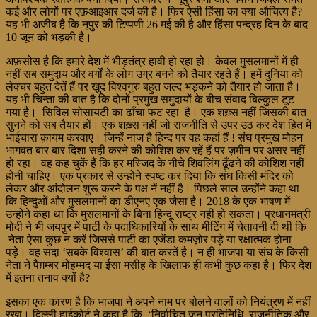
कई और लोगों पर एफ़आइआर दर्ज की है। फिर ऐसी हिंसा का क्या औचित्य है?
यह भी अजीब है कि नूपुर की टिप्पणी 26 मई की है और हिंसा पन्द्रह दिन के बाद
10 जून को भड़की है।
अफ़सोस है कि हमारे देश में भीड़तंत्र हावी हो रहा हो। केवल मुसलमानों में ही
नहीं सब समुदाय और वर्गों के लोग उग्र बनने को तैयार रहते हैं। हमें दुनिया को
लेक्चर बहुत देतें हैं पर खुद विश्वगुरु बहुत जल्द भड़कने को तैयार हो जाता है।
यह भी चिन्ता की बात है कि दोनों प्रमुख समुदायों के बीच संवाद बिल्कुल टूट
गया है। सिविल सोसायटी का ढाँचा फट रहा है। एक शख़्स नहीं जिसकी बात
सुनने को सब तैयार हों। एक शख़्स नहीं जो राजनीति से उपर उठ कर देश हित में
भाईचारा क़ायम करवाए। जिन्हें नाज है हिन्द पर वह कहां हैं ! संघ प्रमुख मोहन
भागवत बार बार दिशा सही करने की कोशिश कर रहें हैं पर ज़मीन पर असर नहीं
हो रहा। वह कह चुकें हैं कि हर मस्जिद के नीचे शिवलिंग ढूँढने की कोशिश नहीं
होनी चाहिए। एक प्रकार से उन्होंने स्पष्ट कर दिया कि संघ किसी मंदिर को
लेकर और आंदोलन शुरू करने के पक्ष नें नहीं है। पिछले साल उन्होंने कहा था
कि हिन्दुओं और मुसलमानों का डीएनए एक जैसा है। 2018 के एक भाषण में
उन्होंने कहा था कि मुसलमानों के बिना हिन्दू राष्ट्र नहीं हो सकता। प्रधानमंत्री
मोदी ने भी जयपुर में पार्टी के पदाधिकारियों के साथ मीटिंग में चेतावनी दी थी कि
नेता ऐसा कुछ न करें जिससे पार्टी का एजेंडा कमज़ोर पड़े या रक्षात्मक होना
पड़े। वह सदा ‘सबके विश्वास’ की बात करतें है। न ही भाजपा या संघ के किसी
नेता ने पैग़म्बर मोहम्मद या ईसा मसीह के खिलाफ ही कभी कुछ कहा है। फिर देश
में इतना तनाव क्यों है?
इसका एक कारण है कि भाजपा ने अपने नाम पर बोलने वालों को नियंत्रण में नहीं
रखा। दिल्ली हाईकोर्ट ने कहा है कि ‘निर्वाचित जन प्रतिनिधि, राजनीतिक और