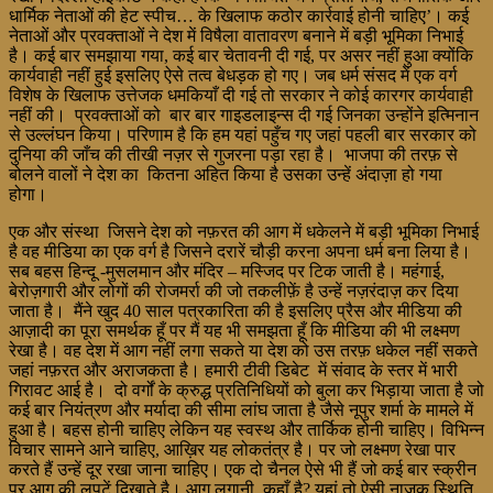
धार्मिक नेताओं की हेट स्पीच… के खिलाफ कठोर कार्रवाई होनी चाहिए’। कई
नेताओं और प्रवक्ताओं ने देश में विषैला वातावरण बनाने में बड़ी भूमिका निभाई
है। कई बार समझाया गया, कई बार चेतावनी दी गई, पर असर नहीं हुआ क्योंकि
कार्यवाही नहीं हुई इसलिए ऐसे तत्व बेधड़क हो गए। जब धर्म संसद में एक वर्ग
विशेष के खिलाफ उत्तेजक धमकियाँ दी गई तो सरकार ने कोई कारगर कार्यवाही
नहीं की। प्रवक्ताओं को बार बार गाइडलाइन्स दी गई जिनका उन्होंने इत्मिनान
से उल्लंघन किया। परिणाम है कि हम यहां पहुँच गए जहां पहली बार सरकार को
दुनिया की जाँच की तीखी नज़र से गुजरना पड़ा रहा है। भाजपा की तरफ़ से
बोलने वालों ने देश का कितना अहित किया है उसका उन्हें अंदाज़ा हो गया
होगा।
एक और संस्था जिसने देश को नफ़रत की आग में धकेलने में बड़ी भूमिका निभाई
है वह मीडिया का एक वर्ग है जिसने दरारें चौड़ी करना अपना धर्म बना लिया है।
सब बहस हिन्दू -मुसलमान और मंदिर – मस्जिद पर टिक जाती है। महंगाई,
बेरोज़गारी और लोगों की रोजमर्रा की जो तकलीफ़ें है उन्हें नज़रंदाज़ कर दिया
जाता है। मैंने खुद 40 साल पत्रकारिता की है इसलिए प्रैस और मीडिया की
आज़ादी का पूरा समर्थक हूँ पर मैं यह भी समझता हूँ कि मीडिया की भी लक्ष्मण
रेखा है। वह देश में आग नहीं लगा सकते या देश को उस तरफ़ धकेल नहीं सकते
जहां नफ़रत और अराजकता है। हमारी टीवी डिबेट में संवाद के स्तर में भारी
गिरावट आई है। दो वर्गों के क्रुद्ध प्रतिनिधियों को बुला कर भिड़ाया जाता है जो
कई बार नियंत्रण और मर्यादा की सीमा लांघ जाता है जैसे नूपुर शर्मा के मामले में
हुआ है। बहस होनी चाहिए लेकिन यह स्वस्थ और तार्किक होनी चाहिए। विभिन्न
विचार सामने आने चाहिए, आख़िर यह लोकतंत्र है। पर जो लक्ष्मण रेखा पार
करते हैं उन्हें दूर रखा जाना चाहिए। एक दो चैनल ऐसे भी हैं जो कई बार स्क्रीन
पर आग की लपटें दिखाते है। आग लगानी कहाँ है? यहां तो ऐसी नाज़ुक स्थिति