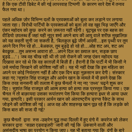
है कि एक टीवी डिबेट में की गई लापरवाह टिप्पणी के कारण सारे देश में तनाव
फैल गया था।
पहले अधिक ज़ोर विभिन्न दलों के प्रवक्ताओं को बुला कर लड़ाने पर लगाया
जाता रहा। विरोधी पार्टियों के प्रवक्ताओं को बुला लो वह खुद भिड़ जाएँगे और
एंकर महोदय को कुछ करने का ज़रूरत नहीं रहेगी। यूट्यूब पर एक बहस का
वीडियो उपलब्ध हैं जहां यही नूपुर शर्मा अपने बाप की आयु वाले शरीफ़ मुख़ालिफ़
को यह कहती सुनी जा सकती है, ‘बिलकुल बूढ़े जीर्ण आदमी…इस पृथ्वी पर तुम
अपने दिन गिन रहे हो…बेअकल, तुम बुड्ढे हो रहे हो…ओह शट अप, शट अप
बेवक़ूफ़…तुम असभ्य आवारा हो…अपने दिल का ख़्याल कर, सड़क छाप
बुड्ढे…’। जब वह चीख रही थी तो उसे रोकने की जगह एंकर महोदय यह
दिखावा कर रहे थे कि वह काग़ज़ों में बिज़ी हैं। हैरानी है कि पार्टी में भी किसी ने
उसे मर्यादा सिखाने की कोशिश नहीं की। यह भी नहीं देखा कि इस महिला का
अपने पर कोई नियंत्रण नहीं है और एक दिन बड़ा नुक़सान कर देगी। संस्कार
कहा गए ?सुशांत सिंह राजपूत और आर्यन खान के मामले में भी हमने देखा कि
किस तरह सनसनी की तलाश में कुछ चैनलों ने नए नए ‘तथ्य’ घढ़ने शुरू कर
दिए। सुशांत सिंह राजपूत की आत्म हत्या को हत्या तक प्रस्तुत किया गया। एक
चैनल ने तो बाक़ायदा उसका रूपांतरण पेश किया कि हत्यारा इधर से आया उधर
गया, इत्यादि। इसी प्रकार आर्यन खान को अंतराष्ट्रीय ड्रग्स रैकेट के साथ
जोड़ने की कोशिश की गई। आज वह और शाहरुख़ खान पूछ रहे हैं कि लड़के को
किस बात की सजा दी गई?
कुछ चैनलों द्वारा रुस -उक्रेन युद्ध तथा दिल्ली में हुए दंगो में कवरेज को लेकर
सरकार द्वारा ‘सख़्त एडवाइज़री’ जारी की गई कि उकसाने वाली और
असंसदीय भाषा का प्रयोग न किया जाए। यह भी बताया गया कि दंगों के बारे