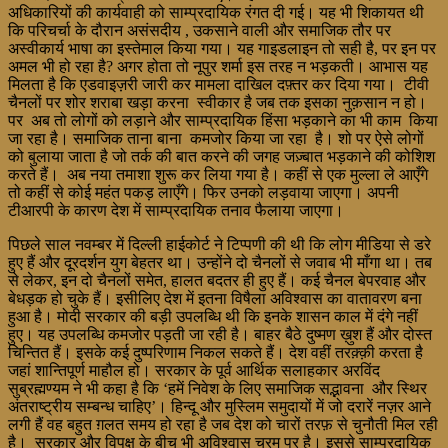
अधिकारियों की कार्यवाही को साम्प्रदायिक रंगत दी गई। यह भी शिकायत थी
कि परिचर्चा के दौरान असंसदीय , उकसाने वाली और समाजिक तौर पर
अस्वीकार्य भाषा का इस्तेमाल किया गया। यह गाइडलाइन तो सही है, पर इन पर
अमल भी हो रहा है? अगर होता तो नूपुर शर्मा इस तरह न भड़कती। आभास यह
मिलता है कि एडवाइज़री जारी कर मामला दाखिल दफ़्तर कर दिया गया। टीवी
चैनलों पर शोर शराबा खड़ा करना स्वीकार है जब तक इसका नुक़सान न हो।
पर अब तो लोगों को लड़ाने और साम्प्रदायिक हिंसा भड़काने का भी काम किया
जा रहा है। समाजिक ताना बाना कमजोर किया जा रहा है। शो पर ऐसे लोगों
को बुलाया जाता है जो तर्क की बात करने की जगह जज़्बात भड़काने की कोशिश
करते हैं। अब नया तमाशा शुरू कर लिया गया है। कहीं से एक मुल्ला ले आएँगे
तो कहीं से कोई महंत पकड़ लाएँगे। फिर उनको लड़वाया जाएगा। अपनी
टीआरपी के कारण देश में साम्प्रदायिक तनाव फैलाया जाएगा।
पिछले साल नवम्बर में दिल्ली हाईकोर्ट ने टिप्पणी की थी कि लोग मीडिया से डरे
हुए हैं और दूरदर्शन युग बेहतर था। उन्होंने दो चैनलों से जवाब भी माँगा था। तब
से लेकर, इन दो चैनलों समेत, हालत बदतर ही हुए हैं। कई चैनल बेपरवाह और
बेधड़क हो चुके हैं। इसीलिए देश में इतना विषैला अविश्वास का वातावरण बना
हुआ है। मोदी सरकार की बड़ी उपलब्धि थी कि इनके शासन काल में दंगे नहीं
हुए। यह उपलब्धि कमजोर पड़ती जा रही है। बाहर बैठे दुष्मण ख़ुश हैं और दोस्त
चिन्तित हैं। इसके कई दुष्परिणाम निकल सकते हैं। देश वहीं तरक़्क़ी करता है
जहां शान्तिपूर्ण माहौल हो। सरकार के पूर्व आर्थिक सलाहकार अरविंद
सुब्रह्मण्यम ने भी कहा है कि ‘हमें निवेश के लिए समाजिक सद्भावना और स्थिर
अंतराष्ट्रीय सम्बन्ध चाहिए’। हिन्दू और मुस्लिम समुदायों में जो दरारें नज़र आने
लगी हैं वह बहुत ग़लत समय हो रहा है जब देश को चारों तरफ़ से चुनौती मिल रही
है। सरकार और विपक्ष के बीच भी अविश्वास चरम पर है। इससे साम्प्रदायिक