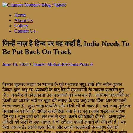
Home
About Us
Gallery
Contact Us
जिन्हें नाज़ है हिन्द पर वह कहाँ हैं, India Needs To
Be Put Back On Track
June 16, 2022
Chander Mohan
Previous Posts
0
पैग़म्बर मुहम्मद साहब पर भाजपा के पूर्व प्रवक्ता नूपुर शर्मा और नवीन कुमार
जिंदल द्वारा कहे गए अपशब्दों के बाद देश में मुसलमानों के व्यापक प्रदर्शन हुए
है। कश्मीर से कोलकाता तक प्रदर्शनों का समाचार है। शांतिमय प्रदर्शनों पर
किसी को आपत्ति नहीं पर जुमा की नमाज़ के बाद कई जगह हिंसा और आगज़नी
के समाचार हैं। कुछ जगह फ़ायरिंग और मौतों की भी खबर है। कई जगह मुस्लिम
नेताओं को शान्ति की अपील करते देखा गया है पर बहुत जगह भड़काऊ भाषण
दिए गए। नूपुर शर्मा को ‘सर तन से जुदा’ करने की धमकी दी गई। असादूद्दीन
ओवेसी की पार्टी के एक सांसद ने तो सरेआम फांसी लगाने की माँग की है। यह
कैसे जायज़ है? उसने ग़लत किया और अपनी बदतमीज़ी के कारण देश को
अनावश्यक रक्षात्मक बना दिया। सरकार ने नूपुर शर्मा और नवीन जिंदल समेत