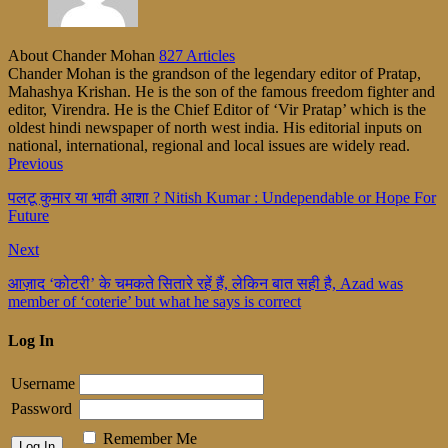
About Chander Mohan
827 Articles
Chander Mohan is the grandson of the legendary editor of Pratap,
Mahashya Krishan. He is the son of the famous freedom fighter and
editor, Virendra. He is the Chief Editor of ‘Vir Pratap’ which is the
oldest hindi newspaper of north west india. His editorial inputs on
national, international, regional and local issues are widely read.
Previous
पलटू कुमार या भावी आशा ? Nitish Kumar : Undependable or Hope For
Future
Next
आज़ाद ‘कोटरी’ के चमकते सितारे रहें हैं, लेकिन बात सही है, Azad was
member of ‘coterie’ but what he says is correct
Log In
Username
Password
Remember Me