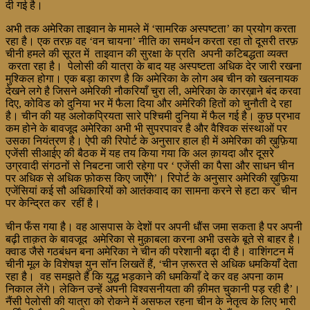
दी गई है।
अभी तक अमेरिका ताइवान के मामले में ‘सामरिक अस्पष्टता’ का प्रयोग करता
रहा है। एक तरफ़ वह ‘वन चायना’ नीति का समर्थन करता रहा तो दूसरी तरफ़
चीनी हमले की सूरत में ताइवान की सुरक्षा के प्रति अपनी कटिबद्धता व्यक्त
करता रहा है। पेलोसी की यात्रा के बाद यह अस्पष्टता अधिक देर जारी रखना
मुश्किल होगा। एक बड़ा कारण है कि अमेरिका के लोग अब चीन को खलनायक
देखने लगे है जिसने अमेरिकी नौकरियाँ चुरा ली, अमेरिका के कारख़ाने बंद करवा
दिए, कोविड को दुनिया भर में फैला दिया और अमेरिकी हितों को चुनौती दे रहा
है। चीन की यह अलोकप्रियता सारे पश्चिमी दुनिया में फैल गई है। कुछ प्रभाव
कम होने के बावजूद अमेरिका अभी भी सुपरपावर है और वैश्विक संस्थाओं पर
उसका नियंत्रण है। ऐपी की रिपोर्ट के अनुसार हाल ही में अमेरिका की ख़ुफ़िया
एजेंसी सीआईए की बैठक में यह तय किया गया कि अल क़ायदा और दूसरे
उग्रवादी संगठनों से निबटना जारी रहेगा पर ‘ एजेंसी का पैसा और साधन चीन
पर अधिक से अधिक फ़ोकस किए जाऐँगे’। रिपोर्ट के अनुसार अमेरिकी ख़ुफ़िया
एजेंसियां कई सौ अधिकारियों को आतंकवाद का सामना करने से हटा कर चीन
पर केन्द्रित कर रहीं है।
चीन फँस गया है। वह आसपास के देशों पर अपनी धौंस जमा सकता है पर अपनी
बढ़ी ताक़त के बावजूद अमेरिका से मुक़ाबला करना अभी उसके बूते से बाहर है।
क्वाड जैसे गठबंधन बना अमेरिका ने चीन की परेशानी बढ़ा दी है। वाशिंगटन में
चीनी मूल के विशेषज्ञ युन सॉन लिखतें हैं, ‘चीन ज़रूरत से अधिक धमकियाँ देता
रहा है। वह समझते हैं कि युद्ध भड़काने की धमकियाँ दे कर वह अपना काम
निकाल लेंगे। लेकिन उन्हें अपनी विश्वसनीयता की क़ीमत चुकानी पड़ रही है’।
नैंसी पेलोसी की यात्रा को रोकने में असफल रहना चीन के नेतृत्व के लिए भारी