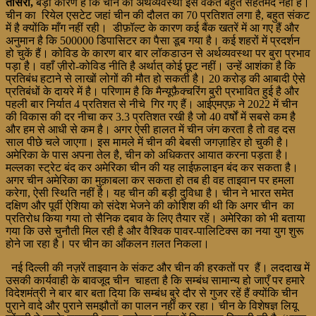
तीसरा,
बड़ा कारण है कि चीन की अर्थव्यवस्था इस वकत बहुत सेहतमंद नहीं है।
चीन का रियेल एसटेट जहां चीन की दौलत का 70 प्रतिशत लगा है, बहुत संकट
में है क्योंकि माँग नहीं रही। डीफ़ॉल्ट के कारण कई बैंक खतरें में आ गए हैं और
अनुमान है कि 500000 डिपासिटर का पैसा डूब गया है। कई शहरों में प्रदर्शन
हो चुकें हैं। कोविड के कारण बार बार लॉकडाउन से अर्थव्यवस्था पर बुरा प्रभाव
पड़ा है। वहाँ ज़ीरो-कोविड नीति है अर्थात् कोई छूट नहीं। उन्हें आशंका है कि
प्रतिबंध हटाने से लाखों लोगों की मौत हो सकती है। 20 करोड़ की आबादी ऐसे
प्रतिबंधों के दायरे में है। परिणाम है कि मैन्यूफ़ैक्चरिंग बुरी प्रभावित हुई है और
पहली बार निर्यात 4 प्रतिशत से नीचे गिर गए हैं। आईएमएफ़ ने 2022 में चीन
की विकास की दर नीचा कर 3.3 प्रतिशत रखी है जो 40 वर्षों में सबसे कम है
और हम से आधी से कम है। अगर ऐसी हालत में चीन जंग करता है तो वह दस
साल पीछे चले जाएगा। इस मामले में चीन की बेबसी जगज़ाहिर हो चुकी है।
अमेरिका के पास अपना तेल है, चीन को अधिकतर आयात करना पड़ता है।
मल्लका स्ट्रेट बंद कर अमेरिका चीन की यह लाईफ़लाइन बंद कर सकता है।
अगर चीन अमेरिका का मुक़ाबला कर सकता हो तब ही वह ताइवान पर हमला
करेगा, ऐसी स्थिति नहीं है। यह चीन की बड़ी दुविधा है। चीन ने भारत समेत
दक्षिण और पूर्वी ऐशिया को संदेश भेजने की कोशिश की थी कि अगर चीन का
प्रतिरोध किया गया तो सैनिक दबाव के लिए तैयार रहें। अमेरिका को भी बताया
गया कि उसे चुनौती मिल रही है और वैश्विक पावर-पालिटिक्स का नया युग शुरू
होने जा रहा है। पर चीन का आँकलन ग़लत निकला।
नई दिल्ली की नज़रें ताइवान के संकट और चीन की हरकतों पर हैं। लददाख में
उसकी कार्यवाही के बावजूद चीन चाहता है कि सम्बंध सामान्य हो जाएँ पर हमारे
विदेशमंत्री ने बार बार बता दिया कि सम्बंध बुरे दौर से गुजर रहें हैं क्योंकि चीन
पुराने वादे और पुराने समझौतों का पालन नहीं कर रहा। चीन के विशेषज्ञ लियू