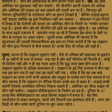
शर्मिंदगी है। चीन की असफलता के तीन कारण नज़र आते हैं।
एक,
वह अभी
अमेरिका का मुक़ाबला नहीं कर सकते। शी जीनपिंग अपनी ताक़त को अधिक
और अमेरिका की ताक़त को कम आंकने की गलती कर गए हैं। सिंगापुर की
नैशनल यूनिवर्सिटी के प्रोफ़ेसर चॉग जा इयान लिखते है, ‘ बीजिंग लड़ाई बढ़ाना
नहीं चाहता क्योंकि वह इसे नियंत्रित नहीं कर सकता’। सीएनएन ने एक रिपोर्ट
में लिखा है कि पेलोसी की यात्रा का अमेरिका-चीन के रिश्तों पर ‘गम्भीर प्रभाव’
पड़ा है। इससे चीन और शी जीनपिंग की छवि को धक्का पहुँचा है। वह अमेरिका
के साथ बढ़ते टकराव में कमजोर नज़र आ रहे है जिसका इस क्षेत्र के देशों पर
चीन के प्रभुत्व पर असर पड़ेगा। दूसरी तरफ़ अमेरिका भी जानता है कि
सुपरपावर की उसकी विश्वसनीयता इस बात पर निर्भर करती है कि वह ताइवान
को चीन द्वारा निगलने से कैसे बचाता है? उनके लिए भी परीक्षा की घड़ी है।
दूसरा,
कारण है कि ताइवान यूक्रेन नहीं। वैसे तो पश्चिम की सहायता से यूक्रेन
भी छ: महीनों से रूस से बराबर लड़ रहा है और वहाँ गतिरोध की स्थिति है। कोई
भी विजेता नहीं और न ही यह नज़र आता है कि युद्ध जल्द ख़त्म होने वाला है।
ताइवान यूक्रेन से अधिक ताकतवार है। ताइवान के इर्द-गिर्द अभ्यास में चीन वहां
तक इस बार गया है जहां तक वह पहले नहीं गया। संदेश है कि वह जब चाहे
ताइवान का दाना पानी यानी आकाश और समुद्र के प्रवेश मार्ग रोक सकता है पर
चीन जानता है कि ताइवान पर सैनिक विजय उनके बल से बाहर है। लड़ाई लम्बी
चलेगी जिसके अनपेक्षित परिणाम निकल सकते हैं। अमेरिका का सीधा दखल भी
चीन नहीं चाहेगा। ताइवान सैमीकंडकटर के निर्माण का हब है। दुनिया के 47
लाख चिप-सैमीकंडकटर का आधा हिस्सा ताइवान में बनता है। यह चिप
स्मार्टफ़ोन से लेकर कम्प्यूटर, कारों और विमानों तक इस्तेमाल होते हैं। अगर जंग
छिड़ी तो चीन समेत सारी दुनिया पर बुरा असर पड़ेगा।