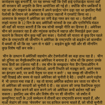
कार्यक्रम खुद बनातीँ हैं, पर यह सम्भव नहीं कि ऐसी हाई प्रोफ़ाईल यात्रा वहाँ
की सरकार की अनुमति के बिना आयोजित की गई हो। क्योंकि चीन धमकियाँ दे
रहा था और ताइवान के आकाश में अपने फ़ाईटर प्लेन उड़ा रहा था इसलिए नैंसी
पेलोसी के विमान को अमेरिका के फ़ाईटर जहाजों ने एस्कॉर्ट किया था।
आसपास के समुद्र में अमेरिका का जंगी बेड़ा गश्त कर रहा था। पेलोसी की
ताइपे यात्रा के 12 दिन के बाद अमेरिकी सांसदों के एक और प्रतिनिधि मंडल
की वहाँ की यात्रा बताती हैं कि सब सोची समझी नीति का हिस्सा है। अमेरिका
चीन को ललकार रहा है और नपुंसक क्रोध में जहाज़ और मिसाईले इधर उधर
चलाने के सिवाय चीन कुछ नहीं कर सका। पेलोसी की यात्रा से कुछ दिन पहले
चीन के राष्ट्रपति शी जीनपिंग ने अमेरिका के राष्ट्रपति जो बाइडेन को बातचीत
में धमकी दी थी कि वह ‘आग से न खेलें’। बाइडेन झुके नही और शी जीनपिंग
कुछ विशेष नहीं कर सके।
चीन के उत्थान में अमेरिकी सहयोग और टेक्नोलॉजी का बड़ा हाथ रहा है। चीन
को दुनिया का मैनुफ़ैक्चरिंग हब अमेरिका ने बनाया है। सोच थी कि हमारा उनके
साथ हितों का टकराव नही है। तब चीन के समझदार नेता डैंग ज़ियाओपिंग ने
कहा था, ‘अपनी क्षमता को छिपाओ, अपनी स्थिति को मज़बूत करो, अपने समय
का इंतज़ार करो, पर कभी नेतृत्व पर दावा न करो’। यह समझ शी जीनपिंग ने
नहीं दिखाई और समय से पहले अमेरिका को चुनौती दे बैठे। उन्होंने अपने पड़ोस
में भी उत्पात मचा रखा है। यह तो शायद अमेरिक बर्दाश्त कर जाता पर चीन ने
तो अमेरिका की सरदारी को चुनौती दे दी। वह डालर की जगह वैकल्पिक मुद्रा
व्यवस्था तैयार करने की बात करने लगे जो अमेरिका कभी बर्दाश्त नहीं कर
सकता। इसलिए अब चीन और विशेष तौर पर शी जीनपिंग जो वर्षांत में
कम्युनिस्ट पार्टी के 20वें सम्मेलन में तीसरी बार राष्ट्रपति बनना चाहते हैं, और
माओ जेडांग की तरह ‘चेयरमैन’ का पद हासिल करना चाहते हैं, को सीधी चुनौती