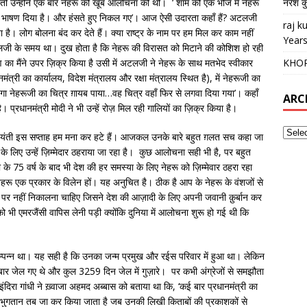
तो उन्होंने एक बार नेहरू की खूब आलोचना की थी। ‘ शाम को एक भोज में नेहरू
नरेश क
र भाषण दिया है। और हंसते हुए निकल गए’। आज ऐसी उदारता कहाँ हैं? अटलजी
raj 
। लोग बोलना बंद कर देते हैं। क्या राष्ट्र के नाम पर हम मिल कर काम नहीं
Years
 के समय था। दुख होता है कि नेहरू की विरासत को मिटाने की कोशिश हो रही
 मैंने उपर ज़िक्र किया है उसी में अटलजी ने नेहरू के साथ मतभेद स्वीकार
KHO
मंत्री का कार्यालय, विदेश मंत्रालय और रक्षा मंत्रालय स्थित है), में नेहरूजी का
ं टंगा नेहरूजी का चित्र ग़ायब पाया…वह चित्र वहाँ फिर से लगवा दिया गया’। कहाँ
ARC
रधानमंत्री मोदी ने भी उन्हें रोज़ मिल रही गालियों का ज़िक्र किया है।
ीं जयंती इस सप्ताह हम मना कर हटे हैं। आजकल उनके बारे बहुत ग़लत सच कहा जा
 लिए उन्हें ज़िम्मेदार ठहराया जा रहा है। कुछ आलोचना सही भी है, पर बहुत
 75 वर्ष के बाद भी देश की हर समस्या के लिए नेहरू को ज़िम्मेवार ठहरा रहा
ेहरू एक प्रकार के विलेन हों। यह अनुचित है। ठीक है आप के नेहरू के वंशजों से
 पर नहीं निकालना चाहिए जिसने देश की आज़ादी के लिए अपनी जवानी क़ुर्बान कर
भी एमरजैंसी वापिस लेनी पड़ी क्योंकि दुनिया में आलोचना शुरू हो गई थी कि
म्पन्न था। यह सही है कि उनका जन्म प्रमुख और रईस परिवार में हुआ था। लेकिन
 बार जेल गए थे और कुल 3259 दिन जेल में गुज़ारे। पर कभी अंग्रेजों से समझौता
ंदिरा गांधी ने ख़्वाजा अहमद अब्बास को बताया था कि, ‘कई बार प्रधानमंत्री का
 का भुगतान तब जा कर किया जाता है जब उनकी लिखी किताबों की प्रकाशकों से