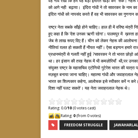
वह नींव रखी कि हम यह बड़ी इमारत खड़ी कर सके। नेहरू के व
को आगे नही बढ़ाया। इंदिरा गांधी ने तो सावरकर के नाम क
इंदिरा गांधी को नापसंद करते हैं वह भी सावरकर का गुणगान कर
राष्ट्र नेता सबके साँझे होने चाहिए। हाल ही में वरिष्ठ मंत्री
हुए कहा है कि ‘देश उनका ऋणी रहेगा’। पालमपुर में ख़स्ता 
जेब से लाख रूपए दिए हैं। चीन को लेकर नेहरू की आलोचना प
नीतियां ग़लत हो सकती हैं नीयत नहीं’। ऐसा बड़प्पन हमारे रा
प्रधानमंत्री से गलती नहीं हुई ?सावरकर ने तो भारत छोड़ो आ
था। हर इंसान की तरह नेहरू में भी कमज़ोरियाँ थी,पर उनक
संयुक्त राष्ट्र के महासचिव एटोनियो गुटेरेश भारत की यात्र
मज़बूत बनाया जाना चाहिए। महात्मा गांधी और जवाहरलाल नेह
भारत का शिल्पकार कहेगा, आलोचक इसे स्वीकार करें न करे
दिशा नहीं पलट सकते’। यह नेता जवाहरलाल नेहरू थे।
Rating: 0.0/
10
(0 votes cast)
Rating:
0
(from 0 votes)
FREEDOM STRUGGLE
JAWAHARLA