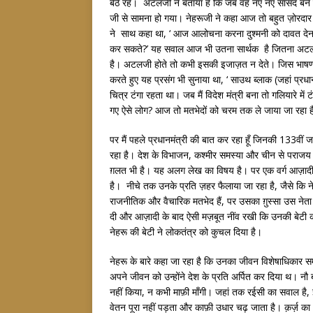
बैठे रहे। अटलजी ने बताया है कि जब वह नए नए सांसद बने 
जी से सामना हो गया। नेहरूजी ने कहा आज तो बहुत ज़ोरदा
ने साथ कहा था, ‘ आज आलोचना करना दुश्मनी को दावत देना है
कर सकते?’ यह सवाल आज भी उतना सार्थक है जितना अटलजी
है। अटलजी होते तो कभी इसकी इजाज़त न देते। जिस भाषण का
करते हुए यह प्रसंग भी सुनाया था, ‘ साउथ ब्लाक (जहां प्रधान
चित्र टंगा रहता था। जब मैं विदेश मंत्री बना तो गलियारे मे
गए ऐसे लोग? आज तो मतभेदों को चरम तक ले जाया जा रहा है। प्
पर मैं पहले प्रधानमंत्री की बात कर रहा हूँ जिनकी 133व
रहा है। देश के विभाजन, कश्मीर समस्या और चीन से पराजय के
ग़लत भी है। यह अलग लेख का विषय है। पर एक वर्ग आज़ादी के
है। नीचे तक उनके प्रति ज़हर फैलाया जा रहा है, जैसे कि न
राजनीतिक और वैचारिक मतभेद हैं, पर उसका ग़ुस्सा उस नेता
दी और आज़ादी के बाद ऐसी मज़बूत नींव रखी कि उनकी बेटी को 
नेहरू की बेटी ने लोकतंत्र को कुचल दिया है।
नेहरू के बारे कहा जा रहा है कि उनका जीवन विशेषाधिकार स
अपने जीवन को उन्होंने देश के प्रति अर्पित कर दिया थ। नौ
नहीं किया, न कभी माफ़ी माँगी। जहां तक रईसी का सवाल है, इ
वेतन पूरा नहीं पड़ता और काफ़ी उधार चढ़ जाता है। क़र्ज़