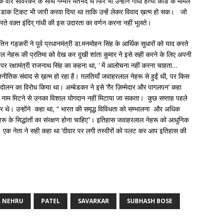
ीर सावरकर के साथ गम्भीर मतभेद थे फिर भी उन्होंने गांधी हत्या कांड के मामले
ा डाक टिकट भी जारी करवा दिया था ताकि उन्हें लेकर विवाद ख़त्म हो सक। जो
ते वक़्त इंदिर् गांधी की इस उदारता का वर्णन करना नहीं भूलते।
 नितिन गड़करी ने पूर्व प्रधानमंत्री डा.मनमोहन सिंह के आर्थिक सुधारों को याद करते
हाल नेहरू की प्रतिमा को देख कर दुखी शांता कुमार ने इसे सही करने के लिए अपनी
र रक्षामंत्री राजनाथ सिंह का कहना था, ‘ में आलोचना नहीं करना चाहता…
जनीतिक संवाद से ख़त्म हो रहा है। ग़लतियाँ जवाहरलाल नेहरू से हुईं थी, पर किस
ंदोलन का विरोध किया था। अम्बेडकर ने इसे ‘ग़ैर ज़िम्मेदार और पागलपन’ कहा
ा नाम मिटने से उनका विशाल योगदान नहीं मिटाया जा सकता। कुछ सप्ताह पहले
ा पर थे। उन्होंने कहा था, “ भारत की समृद्ध विविधता को सम्भालना और अधिक
रू के सिद्धांतों का संरक्षण होना चाहिए”। इतिहास जवाहरलाल नेहरू को आधुनिक
। एक नेता ने सही कहा था ‘दीवार पर लगी तस्वीरों को पलट कर आप इतिहास की
L NEHRU
PATEL
SAVARKAR
SUBHASH BOSE