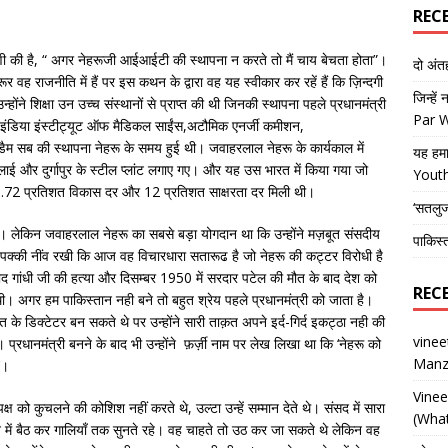
REC
्पणी की है, “ अगर नेहरूजी आईआईटी की स्थापना न करते तो मैं चाय बेचता होता”।
दो अं
 राजनीति में हैं पर इस कथन के द्वारा वह यह स्वीकार कर रहें हैं कि ज़िन्दगी
जिन्हें
न्होंने शिक्षा उन उच्च संस्थानों से प्राप्त की थी जिनकी स्थापना पहले प्रधानमंत्री
Par 
डिया इंस्टीट्यूट ऑफ मैडिकल साईंस,अटौमिक एनर्जी कमीशन,
ब की स्थापना नेहरू के समय हुई थी। जवाहरलाल नेहरू के कार्यकाल में
यह हमा
ाई और दुर्गापुर के स्टील प्लांट लगाए गए। और यह उस भारत में किया गया जो
Yout
में 0.72 प्रतिशत विकास दर और 12 प्रतिशत साक्षरता दर मिली थी।
‘सतलु
। लेकिन जवाहरलाल नेहरू का सबसे बड़ा योगदान था कि उन्होंने मज़बूत संसदीय
पाकिस्
 पक्की नींव रखी कि आज वह विचारधारा सतारूढ है जो नेहरू की कट्टर विरोधी है
गांधी जी की हत्या और दिसम्बर 1950 में सरदार पटेल की मौत के बाद देश को
REC
र थी। अगर हम पाकिस्तान नही बने तो बहुत श्रेय पहले प्रधानमंत्री को जाता है।
त के डिक्टेटर बन सकते थे पर उन्होंने सारी ताक़त अपने इर्द-गिर्द इकट्ठा नही की
vine
रधानमंत्री बनने के बाद भी उन्होंने फ़र्ज़ी नाम पर लेख लिखा था कि ‘नेहरू को
Manz
’।
Vine
पक्ष को कुचलने की कोशिश नहीं करते थे, उल्टा उन्हें सम्मान देते थे। संसद में सारा
(What
 में बैठ कर गालियाँ तक सुनते रहे। वह चाहते तो उठ कर जा सकते थे लेकिन वह