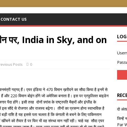
CONTACT US
मीन पर, India in Sky, and on
LOG
User
Pass
revious Posts
0
्रधानमंत्री गद्गद् हैं। एयर इंडिया ने 470 विमान ख़रीदने का सौदा किया है इनमें से
REC
े हैं और 220 विमान बोइंग होंगे जो अमेरिका बनाता है। इस पर प्रफुल्लित बाइडेन
पैदा होंगे। इसी तरह दोनों फ़्रांस के राष्ट्रपति मैक्रों और इंग्लैंड के
 में इस सौदे से रोजगार और राजस्व बढ़ेगा। तीनों का प्रसन्न होना स्वाभाविक है
दो अं
ड़ी राशि है यह इससे पता चलता है कि कंगाली से बचने के लिए पाकिस्तान
जिन्हें
 खींचने को तैयार है पर फिर भी वह संस्था मान नहीं रही। चाहे यह सौदा एयर
Par 
 भी प्रमाण समझा जाता है। पासा अगर पलटा नही तो बराबर तो हो रहा है! पहले