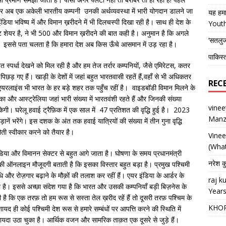
ी पर अब एक अकेली भारतीय कम्पनी उनकी अर्थव्यवस्था में भारी योगदान डालने जा
यह हमा
डिया भविष्य में और विमान ख़रीदने में भी दिलचस्पी दिखा रही है। साथ ही देश के
Yout
्केट शेयर है, ने भी 500 और विमान ख़रीदने की बात कही है। अनुमान है कि अगले
‘सतलु
। इससे पता चलता है कि हमारा देश अब किस ऊँचे आसमान में उड़ रहा है।
पाकिस्
त स्पर्धा देखने को मिल रही है और हम तेज तर्रार कम्पनियों, जैसे एमिरेटस, कतर
पिछड़ गए हैं। खाड़ी के देशों में जहां बहुत भारतवासी रहतें हैं,वहाँ से भी अधिकतर
REC
 एयरलाइंस भी भारत के हर बड़े शहर तक पहुँच रहीं है। वाइडबॉडी विमान मिलने के
ा और आस्ट्रेलिया जहां भारी संख्या में भारतवंशी रहते हैं और जिनकी संख्या
vine
ेगी। घरेलू हवाई ट्रैफ़िक में एक साल में 47 प्रतिशत की वृद्धि हुई है। 2023
Manz
ानें भरेंगे। इस दशक के अंत तक हवाई यात्रियों की संख्या में तीन गुना वृद्धि
ती स्वीकार करने को तैयार है।
Vine
(What
िया और विमानन सेक्टर से बहुत आगे जाता है। घोषणा के समय प्रधानमंत्री
नरेश क
 की ऑनलाइन मौजूदगी बताती है कि इसका विस्तार बहुत बड़ा है। प्रमुख पश्चिमी
 और रोज़गार बढ़ाने के मौक़ों की तलाश कर रहीं हैं। एयर इंडिया के आर्डर के
raj 
हा है। इससे अच्छा संदेश गया है कि भारत और उसकी कम्पनियाँ बड़ी बिज़नेस के
Years
 है कि एक तरफ़ तो हम रूस से सस्ता तेल ख़रीद रहें हैं तो दूसरी तरफ़ पश्चिम के
KHO
ायद ही कोई पश्चिमी देश रूस से हमारे सम्बंधों पर आपत्ति करने की स्थिति में
यदा उठा चुका है। आर्थिक वजन और सामरिक ताक़त एक दूसरे से जुड़े हैं।