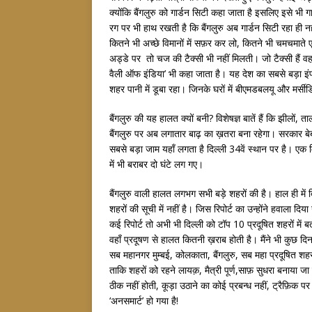
क्योंकि बैंगलुरु को गार्डन सिटी कहा जाता है इसलिए इसे भी 
रग पर भी हाथ रखती है कि बैंगलुरु अब गार्डन सिटी रहा ही
कितने भी अच्छे विमानों में सफ़र कर लो, कितने भी चमचमाते 
अड्डे पर तो चज की टैक्सी भी नहीं मिलती। जो टैक्सी हैं वह
वैली ऑफ इंडिया’ भी कहा जाता है। यह देश का सबसे बड़ा इंफ
शहर पानी में डूबा रहा। जिनके घरों में बीएमडबलयू और मर्सीडिज
बैंगलुरु की यह हालत क्यों बनी? विशेषज्ञ बातें हैं कि झीलों,
बैंगलुरु पर अब लगातार बाढ़ का ख़तरा बना रहेगा। सरकार बे
सबसे बड़ा जाम यहाँ लगता है दिल्ली 34वें स्थान पर है। एक मित
में भी बराबर दो घंटे लग गए।
बैंगलुरु वाली हालत लगभग सभी बड़े शहरों की है। हाल ही में द
शहरों की सूची में नहीं है। जिस रिपोर्ट का उन्होंने हवाला दि
कई रिपोर्ट तो अभी भी दिल्ली को टॉप 10 प्रदूषित शहरों मे
वहाँ प्रदूषण से हालत कितनी ख़राब होती है। मैंने भी कुछ दि
सब महानगर मुम्बई, कोलकाता, बैंगलुरु, सब महा प्रदूषित शहर
ताकि शहरों को रहने लायक़, मैत्री पूर्ण,साफ़ सुधरा बनाया ज
ठीक नहीं होती, कूड़ा उठाने का कोई प्रबन्ध नहीं, ट्रैफ़िक प
‘अनसमार्ट’ हो गया है!