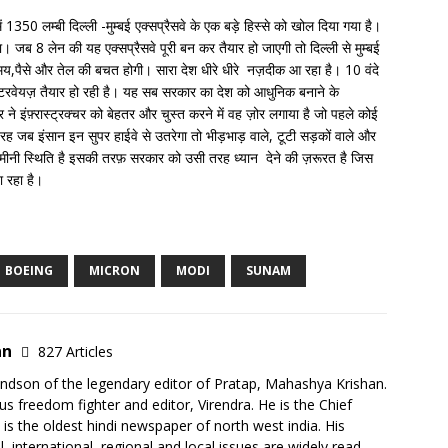
ही में 1350 लम्बी दिल्ली -मुम्बई एक्सप्रैसवे के एक बड़े हिस्से को खोल दिया गया है।
 जब 8 लेन की यह एक्सप्रैसवे पूरी बन कर तैयार हो जाएगी तो दिल्ली से मुम्बई
य,पैसे और तेल की बचत होगी। सारा देश धीरे धीरे नज़दीक आ रहा है। 10 वंदे
ॉटरवेयज़ तैयार हो रही है। यह सब सरकार का देश को आधुनिक बनाने के
ने इंफ़्रास्ट्रक्चर को बेहतर और चुस्त करने में वह ज़ोर लगाया है जो पहले कोई
ह जब इंसान इन सुपर हाईवे से उतरेगा तो भीड़भाड़ वाले, टूटी सड़कों वाले और
मीनी स्थिति है इसकी तरफ़ सरकार को उसी तरह ध्यान देने की ज़रूरत है जिस
ा रहा है।
BOEING
MICRON
MODI
SUNAM
an
827 Articles
ndson of the legendary editor of Pratap, Mahashya Krishan.
s freedom fighter and editor, Virendra. He is the Chief
h is the oldest hindi newspaper of north west india. His
l, international, regional and local issues are widely read.