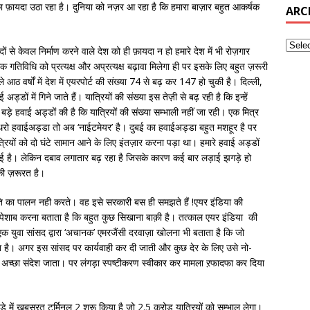
 फ़ायदा उठा रहा है। दुनिया को नज़र आ रहा है कि हमारा बाज़ार बहुत आकर्षक
ARC
से केवल निर्माण करने वाले देश को ही फ़ायदा न हो हमारे देश में भी रोज़गार
थिक गतिविधि को प्रत्यक्ष और अप्रत्यक्ष बढ़ावा मिलेगा ही पर इसके लिए बहुत ज़रूरी
आठ वर्षों में देश में एयरपोर्ट की संख्या 74 से बढ़ कर 147 हो चुकी है। दिल्ली,
ड्डों में गिने जाते हैं। यात्रियों की संख्या इस तेज़ी से बढ़ रही है कि इन्हें
बड़े हवाई अड्डों की है कि यात्रियों की संख्या सम्भाली नहीं जा रही। एक मित्र
 हीथरो हवाईअड्डा तो अब ‘नाईटमेयर’ है। दुबई का हवाईअड्डा बहुत मशहूर है पर
त्रियों को दो घंटे सामान आने के लिए इंतज़ार करना पड़ा था। हमारे हवाई अड्डों
ई है। लेकिन दबाव लगातार बढ़ रहा है जिसके कारण कई बार लड़ाई झगड़े हो
की ज़रूरत है।
कृति का पालन नही करते। वह इसे सरकारी बस ही समझते हैं !एयर इंडिया की
िला पर पेशाब करना बताता है कि बहुत कुछ सिखाना बाक़ी है। तत्काल एयर इंडिया की
एक युवा सांसद द्वारा ‘अचानक’ एमरजैंसी दरवाज़ा खोलना भी बताता है कि जो
ता है। अगर इस सांसद पर कार्यवाही कर दी जाती और कुछ देर के लिए उसे नो-
ुत अच्छा संदेश जाता। पर लंगड़ा स्पष्टीकरण स्वीकार कर मामला ऱफादफा कर दिया
्डे में खूबसूरत टर्मिनल 2 शुरू किया है जो 2.5 करोड़ यात्रियों को सम्भाल लेगा।