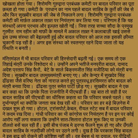
खोखला होता गया। शिरोमणि गुरुद्वारा प्रबंधक कमेटी पर बादल परिवार का पूरा
क़ब्ज़ा हो गया।कमेटी के प्रधान का नाम पहले बादल साहिब के कुर्ते की जेब से
और फिर सुखबीर बादल की जेब से निकलने लगा। शिरोमणि गुरुद्वारा प्रबंधक
कमेटी की मार्फ़त अकाल तख़्त पर नियंत्रण कर लिया गया। परिणाम है कि यह
संस्थाऐं अपना प्रभाव और इज़्ज़त खोती गईं। जिस तरह सच्चा सौदा के प्रमुख
गुरमीत राम रहीम को माफ़ी के मामले में अकाल तख़्त ने कलाबाज़ी खाई उससे
इस उच्च संस्था की बेइज़्ज़ती हुई और बादल परिवार को आज तक इसकी क़ीमत
चुकानी पड़ रही है। अगर इस संस्था को स्वतन्त्र रहने दिया जाता तो यह
स्थिति न बनती।
मंत्रिमंडल में भी बादल परिवार की हिस्सेदारी बढ़ती गई। एक समय तो एक
तिहाई मंत्री उनके रिश्तेदार थे। उन्होंने अपने भतीजे मनप्रीत बादल, दामाद
अदेश प्रताप सिंह कैरों, बेटे के साले बिक्रमजीत सिंह मजीठिया को मंत्री बना
दिया। सुखबीर बादल उपमुख्यमंत्री बनाए गए। और केन्द्र में सुखदेव सिंह
ढींढसा जैसे वरिष्ठ नेता को नाराज़ करते हुए पुत्रवधू हरसिमरत कौर बादल को
मंत्री बनवा दिया। ढींढसा पुत्र समेत पार्टी छोड़ गए। सुखबीर बादल ने एक
बार कहा था कि उनके पिता राजनीति में पीएचडी हैं। यह बात तो सही है पर
बादल साहिब की पीएचडी का थीसिस कहता था कि परिवार सबसे पहले। यह
दुर्भाग्यपूर्ण था क्योंकि जनता सब देख रही थी। परिवार का हर बड़े बिज़नेस में
दखल शुरू हो गया। होटल, ट्रांसपोर्ट,केबल, रीयल स्टेट सब में बादल परिवार
ने कदम रख दिया। गांधी परिवार का भी कांग्रेस पर नियंत्रण है पर इन पर कोई
आरोप नहीं लगा सकता कि उन्होंने सात-सितारा होटल शुरू किए या उनकी
वौलवो बसें चल रही हैं। इसी बीच पंजाब मे ड्रग्स फैलने शुरू हो गए और उँगली
बादल साहिब के नज़दीकी लोगो पर उठने लगी। दुख है कि परकाश सिंह बादल
ने इस बाढ़ को रोकने की कोशिश नहीं की। वह बेबस थे या दयालु, पर पीढ़ियों