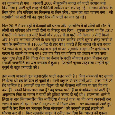
का नुक़सान हो गया। जनवरी 2008 में सुखबीर बादल को पार्टी प्रधान बना
दिया गया। पार्टी पूरी तरह से फ़ैमिली अफ़ेयर बन कर रह गई। उनका परिवार के
लिए प्रेम और परिवार का बिज़नेस के लिए प्रेम , पतन का बड़ा कारण बना। जो
ग्रामीणों की पार्टी थी वह सुपर रिच की पार्टी बन कर रह गई।
फिर 2015 में बरगाड़ी में बेअदबी की घटना और फ़ायरिंग में दो लोगों की मौत ने
लोगों को परिवार और पार्टी दोनों के विरूद्ध कर दिया। ग़ुस्सा इतना था कि 2017
में पार्टी को केवल 18 सीटें मिली और 2022 में तो पार्टी को केवल 3 सीटें मिली
और 10 बार लगातार जीतने के बाद खुद बादल साहिब अपने चुनाव क्षेत्र लम्बी से
आप के उम्मीदवार से 11000 वोट से हार गए। कहते हैं कि बादल जो उस वकत
94 साल के थे, चुनाव नहीं लड़ना चाहते थे पर सुखबीर बादल और हरसिमरत
बादल के कहने पर मान गए। एक बार फिर वह परिवार को इंकार न कर सके।
बहुत दुख होता है कि जिस नेता का पंजाब के प्रति योगदान इतना विशाल रहा
उसकी राजनीति का अंत पराजय में हुआ। जिन्होंने चुनाव लड़वाया उन्होंने इस
बुजुर्ग से बहुत ज़्यादती की।
इस समय अकाली दल पतवारहीन पार्टी नज़र आती है। जिन संस्थाओं पर उनकी
निर्भरता थी वह शिथिल हो चुकी हैं। भारी बहुमत से वह पार्टी,आप, सत्ता में हैं जो
ग़ैर-धार्मिक है। अकाली दल का नेतृत्व तो यह फ़ैसला नहीं कर पा रहा कि वह
क्या हैं? उनकी विचारधारा क्या है? वह पंथक पार्टी हैं या पंजाबियत की पार्टी हैं?
अमृतपाल सिंह के मामले में पार्टी की दुविधा स्पष्ट हो गई थी। अजनाला थाने में
हिंसा के बाद बिक्रमजीत सिंह मजीठिया ने पहले कहा था कि अगर अकाली दल
सत्ता में होता तो दस मिनट में अमृतपाल से निपट लेता। पर कलाबाज़ी खाते हुए
पार्टी ने क़ैद किए गए ‘बेक़सूर सिख नौजवानों’ की क़ानूनी लड़ाई लड़ने की
घोषणा कर दी। फिर सुखबीर बादल ने ट्वीट कर दिया कि ‘भारत की एकता