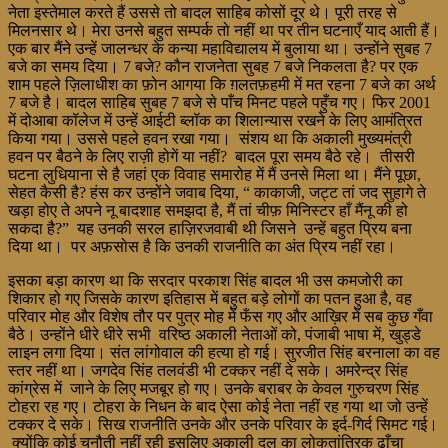
नेता इस्तेमाल करते हैं उससे तो बादल साहिब कोसों दूर थे। पूरी तरह से
मिलनसार थे। मेरा उनसे बहुत सम्पर्क तो नहीं था पर तीन घटनाएँ याद आती हैं।
एक बार मैंने उन्हें जालन्धर के कन्या महाविद्यालय में बुलाया था। उन्होंने सुबह 7
बजे का समय दिया। 7 बजे? कौन राजनेता सुबह 7 बजे निकलता है? पर एक
शाम पहले ज़िलाधीश का फ़ोन आगया कि ग़लतफ़हमी में मत रहना 7 बजे का अर्थ
7 बजे है। बादल साहिब सुबह 7 बजे से पाँच मिनट पहले पहुँच गए। फिर 2001
में दोआबा कॉलेज में उन्हें आईटी ब्लॉक का शिलान्यास रखने के लिए आमंत्रित
किया गया। उससे पहले हवन रखा गया। संशय था कि अकाली मुख्यमंत्री
हवन पर बैठने के लिए राज़ी होगें या नहीं? बादल पूरा समय बैठे रहे। तीसरी
घटना लुधियाना से है जहां एक विवाह समारोह में मैं उनसे मिला था। मैंने पूछा,
सेहत कैसी है? हंस कर उन्होंने जवाब दिया, “ काकाजी, जट्ट तां जद सुहागे ते
खड़ा होए ते अपने नू बादशाह समझदा है, मैं तां चीफ़ मिनिस्टर हाँ मैंनू की हो
सकदा है?” यह उनकी सरल हाज़िरजवाबी थी जिसने उन्हें बहुत प्रिय बना
दिया था। पर अफ़सोस है कि उनकी राजनीति का अंत प्रिय नहीं रहा।
इसका बड़ा कारण था कि सरदार परकाश सिंह बादल भी उस कमजोरी का
शिकार हो गए जिसके कारण इतिहास में बहुत बड़े लोगों का पतन हुआ है, वह
परिवार मोह और विशेष तौर पर पुत्र मोह में फँस गए और आख़िर में सब कुछ गँवा
बैठे। उन्होंने धीरे धीरे सभी वरिष्ठ अकाली नेताओं को, पंजाबी भाषा में, खुड्डे
लाइन लगा दिया। संत लांगोवाल की हत्या हो गई। सुरजीत सिंह बरनाला का वह
स्तर नहीं था। जगदेव सिंह तलवंडी भी टक्कर नहीं दे सके। अमरेन्द्र सिंह
कांग्रेस में जाने के लिए मजबूर हो गए। उनके बराबर के केवल गुरुचरण सिंह
टोहरा रह गए। टोहरा के निधन के बाद ऐसा कोई नेता नहीं रह गया था जो उन्हें
टक्कर दे सके। सिख राजनीति उनके और उनके परिवार के इर्द-गिर्द सिमट गई।
क्योंकि कोई चुनौती नहीं रही इसलिए अकाली दल का लोकतांत्रिक ढाँचा