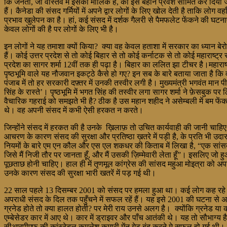
कि जनता, जो वास्तव में इसकी मालिक है, का इस बहाने प्रवेश सीमित कर दिया 
हैं। कैनेडा की संसद गर्मियों में अपने द्वार लोगों के लिए खोल देती है ताकि लोग 
प्रभाव खुलेपन का है। हां, कई संसद में दर्शक गैलरी से पैमफलेट फेंकने की घ
केवल लोगों की है पर लोगों के लिए भी है।
इन लोगों ने यह तमाशा क्यों किया? क्या वह केवल हताशा में सरकार का ध्यान बे
हैं। कोई उत्तर प्रदेश से तो कोई बिहार से तो कोई कर्नाटक से तो कोई महाराष्
प्रदेश का सागर शर्मा 12वीं तक ही पढ़ा है। बिहार का ललित झा टीचर है।महारा
पृष्ठभूमि वाले यह नौजवान इकट्ठे कैसे हो गए? इन सब के बारे बताया जाता है कि 
पंजाब में तो हर सरकारी दफ़्तर में उनकी तस्वीर लगी है। मुख्यमंत्री भगवंत मा
सिंह के रास्ते’। पृष्ठभूमि में भगत सिंह की तस्वीर लगा सागर शर्मा ने फ़ेसबु
वैचारिक गहराई को समझते भी है? ठीक है उस महान शहीद ने असेम्बली में बम फेंक
थे। वह अपनी संसद में कभी ऐसी हरकत न करते।
जिन्होंने संसद में हरकत की है उनके ख़िलाफ़ तो उचित कार्यवाही की जानी चाहि
आचरण के कारण संसद की सुरक्षा और प्रतिष्ठा ख़तरे में पड़ी है, के प्रति भी 
नियमों के बारे एम एन कौल और एस एल शकधर की किताब में लिखा है, “एक सांसद क
जिसे मैं निजी तौर पर जानता हूँ, और मैं उसकी ज़िम्मेवारी लेता हूँ”। इसलिए 
पूछताछ होनी चाहिए। हाल ही में तृणमूल कांग्रेस की सांसद महुआ मोइत्रा को अ
उनके कारण संसद की सुरक्षा भारी खतरें में पड़ गई थी।
22 साल पहले 13 दिसम्बर 2001 को संसद पर हमला हुआ था। कई लोग कह रहे हैं क
अपराधी संसद के दिल तक पहुँचने में सफल रहें हैं। यह इसे 2001 की घटना से 
ग्रनेड होते तो क्या हालत होती? पर मेरी राय उनसे अलग है। क्योंकि ग्रनेड य
एम्बेसेडर कार में आए थे। कार में ड्राइवर और पाँच आतंकी थे। यह तो सौभाग्य ह
सीआरपीएफ़ की कांस्टेबल कमलेश कुमारी मेंन गेट बंद करने मे सफल हो गई थी। व