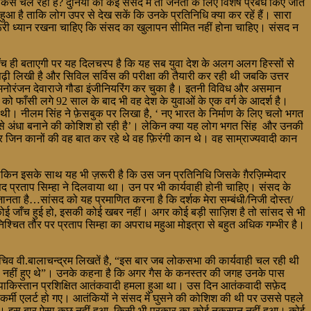
े चल रही है? दुनिया की कई संसद में तो जनता के लिए विशेष प्रबंध किए जातें
ना हुआ है ताकि लोग उपर से देख सकें कि उनके प्रतिनिधि क्या कर रहें हैं। सारा
 ज़रूरी ध्यान रखना चाहिए कि संसद का खुलापन सीमित नहीं होना चाहिए। संसद न
 जाँच ही बताएगी पर यह दिलचस्प है कि यह सब युवा देश के अलग अलग हिस्सों से
पढ़ी लिखी है और सिविल सर्विस की परीक्षा की तैयारी कर रही थी जबकि उत्तर
का मनोरंजन देवाराजे गौडा इंजीनियरिंग कर चुका है। इतनी विविध और असमान
ह को फाँसी लगे 92 साल के बाद भी वह देश के युवाओं के एक वर्ग के आदर्श है।
ी थी। नीलम सिंह ने फ़ेसबुक पर लिखा है, ‘ नए भारत के निर्माण के लिए चलो भगत
 अकल से अंधा बनाने की कोशिश हो रही है’। लेकिन क्या यह लोग भगत सिंह और उनकी
पर जिन कानों की वह बात कर रहे थे वह फ़िरंगी कान थे। वह साम्राज्यवादी कान
ेकिन इसके साथ यह भी ज़रूरी है कि उस जन प्रतिनिधि जिसके ग़ैरज़िम्मेदार
ंसद प्रताप सिम्हा ने दिलवाया था। उन पर भी कार्यवाही होनी चाहिए। संसद के
ानता है…सांसद को यह प्रमाणित करना है कि दर्शक मेरा सम्बंधी/निजी दोस्त/
 कोई जाँच हुई हो, इसकी कोई खबर नहीं। अगर कोई बड़ी साज़िश है तो सांसद से भी
िश्चित तौर पर प्रताप सिम्हा का अपराध महुआ मोइत्रा से बहुत अधिक गम्भीर है।
चिव वी.बालाचन्द्रम लिखतें है, “इस बार जब लोकसभा की कार्यवाही चल रही थी
सफल नहीं हुए थे”। उनके कहना है कि अगर गैस के कनस्तर की जगह उनके पास
यदा पाकिस्तान प्रशिक्षित आतंकवादी हमला हुआ था। उस दिन आतंकवादी सफ़ेद
 कर्मी एलर्ट हो गए। आतंकियों ने संसद में घुसने की कोशिश की थी पर उससे पहले
 थे। इस बार ऐसा कुछ नहीं हुआ, किसी भी प्रकार का कोई नुक़सान नहीं हुआ। कोई