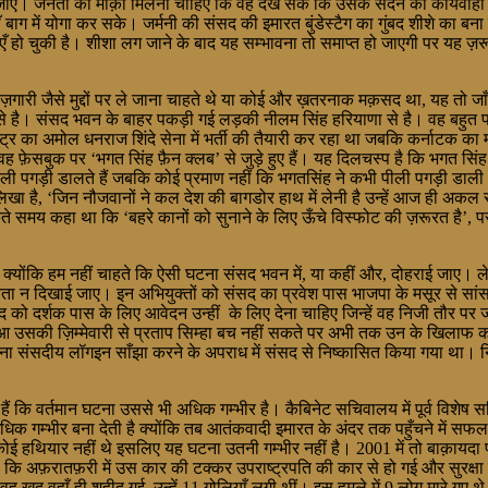
जाए। जनता को मौक़ा मिलना चाहिए कि वह देख सकें कि उसके सदन की कार्यवाही कैस
वहाँ बाग में योगा कर सके। जर्मनी की संसद की इमारत बुंडेस्टैग का गुंबद शीशे का ब
टनाएँ हो चुकी है। शीशा लग जाने के बाद यह सम्भावना तो समाप्त हो जाएगी पर यह
रोज़गारी जैसे मुद्दों पर ले जाना चाहते थे या कोई और ख़तरनाक मक़सद था, यह तो
ट्र से है। संसद भवन के बाहर पकड़ी गई लड़की नीलम सिंह हरियाणा से है। वह बहुत 
ष्ट्र का अमोल धनराज शिंदे सेना में भर्ती की तैयारी कर रहा था जबकि कर्नाटक 
वह फ़ेसबुक पर ‘भगत सिंह फ़ैन क्लब’ से जुड़े हुए हैं। यह दिलचस्प है कि भगत सिं
न पीली पगड़ी डालते हैं जबकि कोई प्रमाण नहीं कि भगतसिंह ने कभी पीली पगड़ी डाल
क पर लिखा है, ‘जिन नौजवानों ने कल देश की बागडोर हाथ में लेनी है उन्हें आज ही
ते समय कहा था कि ‘बहरे कानों को सुनाने के लिए ऊँचे विस्फोट की ज़रूरत है’, 
ए क्योंकि हम नहीं चाहते कि ऐसी घटना संसद भवन में, या कहीं और, दोहराई जाए। ल
उदारता न दिखाई जाए। इन अभियुक्तों को संसद का प्रवेश पास भाजपा के मसूर से सा
ो दर्शक पास के लिए आवेदन उन्हीं के लिए देना चाहिए जिन्हें वह निजी तौर पर ज
जो हुआ उसकी ज़िम्मेवारी से प्रताप सिम्हा बच नहीं सकते पर अभी तक उन के खिलाफ
पना संसदीय लॉगइन साँझा करने के अपराध में संसद से निष्कासित किया गया था। न
ि वर्तमान घटना उससे भी अधिक गम्भीर है। कैबिनेट सचिवालय में पूर्व विशेष स
अधिक गम्भीर बना देती है क्योंकि तब आतंकवादी इमारत के अंदर तक पहुँचने में 
ा कोई हथियार नहीं थे इसलिए यह घटना उतनी गम्भीर नहीं है। 2001 में तो बाक़ा
ै कि अफ़रातफ़री में उस कार की टक्कर उपराष्ट्रपति की कार से हो गई और सुरक्षा
ह खुद वहाँ ही शहीद गई, उन्हें 11 गोलियाँ लगी थीं। इस हमले में 9 लोग मारे गए