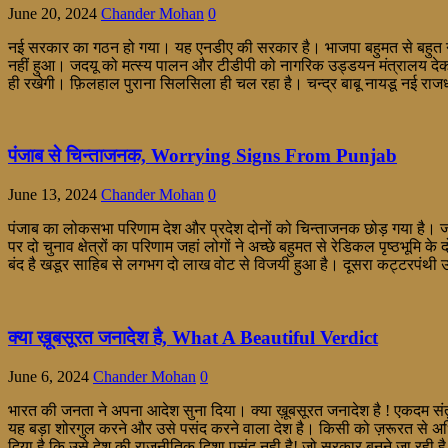
June 20, 2024
Chander Mohan
0
नई सरकार का गठन हो गया। यह एनडीए की सरकार है। भाजपा बहुमत से बहुत नीचे 
नहीं हुआ। जदयू को मत्स्य पालन और टीडीपी को नागरिक उड्डयन मंत्रालय देकर स
ही रखेगी। फ़िलहाल पुराना सिलसिला ही चल रहा है। चन्द्र बाबू नायडू नई राजधानी
पंजाब से चिन्ताजनक, Worrying Signs From Punjab
June 13, 2024
Chander Mohan
0
पंजाब का लोकसभा परिणाम देश और प्रदेश दोनों को चिन्ताजनक छोड़ गया है। जह
पर दो चुनाव क्षेत्रों का परिणाम जहां लोगों ने अच्छे बहुमत से रेडिकल पृष्ठभूमि क
बंद है खडूर साहिब से लगभग दो लाख वोट से विजयी हुआ है। दूसरा कट्टरपंथी उम्
क्या ख़ूबसूरत जनादेश है, What A Beautiful Verdict
June 6, 2024
Chander Mohan
0
भारत की जनता ने अपना आदेश सुना दिया। क्या ख़ूबसूरत जनादेश है ! एकदम संत
यह बड़ा शोरगुल करने और उसे पसंद करने वाला देश है। किसी को ज़रूरत से अधिक
दिया है कि उसे देश की राजनीतिक दिशा पसंद नही है! जो सरकार बनने जा रही है