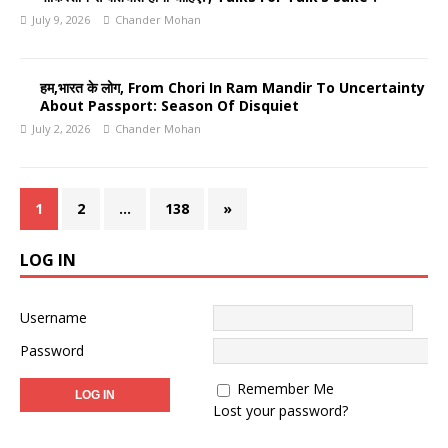
July 9, 2026
Chander Mohan
हम,भारत के लोग, From Chori In Ram Mandir To Uncertainty
About Passport: Season Of Disquiet
July 2, 2026
Chander Mohan
1
2
…
138
»
LOG IN
Username
Password
Remember Me
Lost your password?