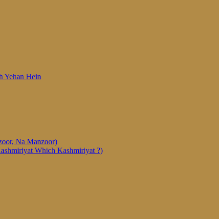
 Woh Yehan Hein
anzoor, Na Manzoor)
Kashmiriyat Which Kashmiriyat ?)