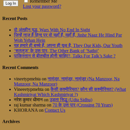
Remember Me
Lost your password?
Recent Posts
दो अंतहीन युद्ध, Wars With No End In Sight
जिन्हें नाज़ है हिन्द पर वो यहाँ हैं, यहाँ हैं, Jinhe Naaz He Hind Par
Woh Yehan Hein
यह हमारे ही बच्चे हैं, अपना ही यूथ है, They Our Kids, Our Youth
‘सतलुज’ के उस पार, The Other Bank of ‘Satluj’
पाकिस्तान से बीतचीत होनी चाहिए?, Talks For Talk’s Sake ?
Recent Comments
vineetypmehta
on
नामंजूर, नामंजूर, नामंजूर (Na Manzoor, Na
Manzoor, Na Manzoor)
Vineeetypmehta
on
कैसी कश्मीरियत? कौन सी कश्मीरियत? (What
Kashmiriyat Which Kashmiriyat ?)
नरेश कुमार धीमान
on
उड़ता सिद्धू (Udta Sidhu)
raj kumar sharma
on
70 के उस पार (Crossing 70 Years)
KHORANA
on
Contact Us
Archives