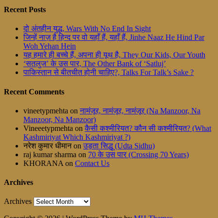
Recent Posts
दो अंतहीन युद्ध, Wars With No End In Sight
जिन्हें नाज़ है हिन्द पर वो यहाँ हैं, यहाँ हैं, Jinhe Naaz He Hind Par
Woh Yehan Hein
यह हमारे ही बच्चे हैं, अपना ही यूथ है, They Our Kids, Our Youth
‘सतलुज’ के उस पार, The Other Bank of ‘Satluj’
पाकिस्तान से बीतचीत होनी चाहिए?, Talks For Talk’s Sake ?
Recent Comments
vineetypmehta
on
नामंजूर, नामंजूर, नामंजूर (Na Manzoor, Na
Manzoor, Na Manzoor)
Vineeetypmehta
on
कैसी कश्मीरियत? कौन सी कश्मीरियत? (What
Kashmiriyat Which Kashmiriyat ?)
नरेश कुमार धीमान
on
उड़ता सिद्धू (Udta Sidhu)
raj kumar sharma
on
70 के उस पार (Crossing 70 Years)
KHORANA
on
Contact Us
Archives
Archives