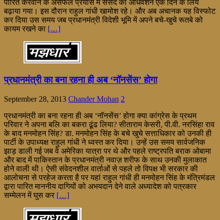
पारित करवाने के असफल प्रयास में संसद का अधिवेशन एक दिन के लिये
बढ़ाया गया। इस दौरान राहुल गांधी खामोश रहे। और अब अचानक यह विस्फोट
कर दिया उस समय जब प्रधानमंत्री विदेशी भूमि में अपने बचे-खुचे रूतबे को
कायम रखने का
[…]
प्रधानमंत्री का बना रहना ही अब ‘नॉनसेंस’ होगा
September 28, 2013
Chander Mohan
2
प्रधानमंत्री का बना रहना ही अब ‘नॉनसेंस’ होगा क्या कांग्रेस के प्रथम
परिवार ने अपना बलि का बकरा ढूंढ लिया? सीताराम केसरी, पी.वी. नरसिंहा राव
के बाद मनमोहन सिंह? डा. मनमोहन सिंह के बचे खुचे सत्ताधिकार को उनकी ही
पार्टी के उपाध्यक्ष राहुल गांधी ने ध्वस्त कर दिया। उन्हें उस समय सार्वजनिक
झाड़ डाली गई जब वे अमेरिका यात्रा पर थे और पहले राष्ट्रपति बराक ओबामा
और बाद में पाकिस्तान के प्रधानमंत्री नवाज़ शरीफ के साथ उनकी मुलाकात
होने वाली थी। ऐसी संवेदनशील वार्ताओं से पहले तो विपक्ष भी सरकार की
आलोचना से परहेज करता है पर यहां राहुल गांधी ही मनमोहन सिंह के मंत्रिमंडल
द्वारा पारित माननीय दागियों को अभयदान देने वाले अध्यादेश को पत्रकार
सम्मेलन में घुस कर
[…]