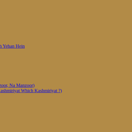
 Woh Yehan Hein
anzoor, Na Manzoor)
Kashmiriyat Which Kashmiriyat ?)