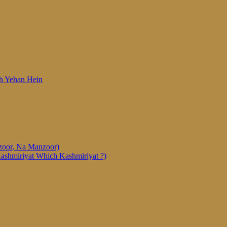
 Woh Yehan Hein
anzoor, Na Manzoor)
Kashmiriyat Which Kashmiriyat ?)