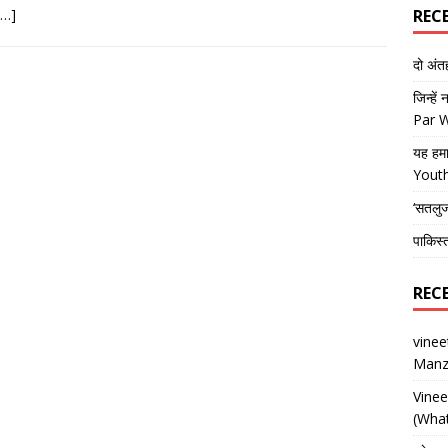
[…]
REC
दो अं
जिन्हें
Par 
यह हमा
Yout
‘सतलु
पाकिस्
REC
vine
Manz
Vine
(What