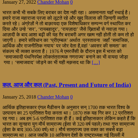
January 27, 2022
Chander Mohan
0
भारत कभी भी सबके लिए बराबर का देश नही रहा। असमानता यहाँ स्थाई है।
हमारे राजा महाराजा प्रजा को लूटते रहे और ख़ुद विलास की ज़िन्दगी व्यतीत
करते रहे। अंग्रेज़ों ने तो बाक़ायदा एक विशेषाधिकार सम्पन्न वर्ग स्थापित कर
दिया और उन्हे ‘सर’, ‘रायबहादुर’, ‘रायज़ादा’ जैसे ख़िताबों से नवाज़ा गया।
आज़ादी के बाद आशा बढ़ी की यह ग़ैर बराबरी अगर खत्म नही होती तो कम तो हो
जाएगी। हमारे संविधान का ‘प्रीएम्बल’ अर्थात प्रस्तावना जहाँ ‘समाजिक,
आर्थिक और राजनीतिक नयाय’ पर जोर देता है,वहां ‘अवसर की समता’ का
संकल्प भी व्यक्त करता है। 1976 मे एमरजैंसी के दौरान इस में भारत को
‘समाजवादी पंथनिरपेक्ष लोकतंत्रात्मक गणराज्य’ बनाने का भी वायदा जोड़ा
गया। ‘समाजवाद’ जोड़ने का भी यही मक़सद था कि
[…]
कल, आज और कल (Past, Present and Future of India)
January 25, 2018
Chander Mohan
0
आर्थिक इतिहासकार एंगल मैडीसन के अनुसार सन् 1700 तक भारत विश्व के
उत्पादन का 25 प्रतिशत पैदा करता था। 1870 तक यह गिर कर 12 प्रतिशत
रह गया। अब हम 5-6 प्रतिशत तक ही हैं। कई इतिहासकार लेकिन कहते हैं कि
भारत का सुनहरा युग मौर्य साम्राज्य (ईसा से 320 वर्ष पहले) तथा गुप्त साम्राज्य
(ईसा के बाद 300-500 वर्ष) था। मौर्य साम्राज्य उस वक्त का सबसे बड़ा
साम्राज्य था। आज जबकि 10 आसियन देशों के राष्ट्राध्यक्ष नई दिल्ली में