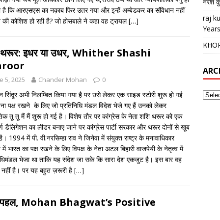
नरेश क
 है कि आरएसएस का नक़ाब फिर उतर गया और इन्हें अम्बेडकर का संविधान नहीं
raj 
रने की कोशिश हो रही है? जो होसबाले ने कहा वह ट्रायल
[…]
Years
KHO
 थरूर: इधर या उधर, Whither Shashi
aroor
ARC
e 5, 2025
Chander Mohan
0
 सिंदूर अभी निलम्बित किया गया है पर उसे लेकर एक साइड स्टोरी शुरू हो गई
ना पक्ष रखने के लिए जो प्रतिनिधि मंडल विदेश भेजे गए हैं उनको लेकर
क तू तू मैं मैं शुरू हो गई है। विशेष तौर पर कांग्रेस के नेता शशि थरूर को एक
र्ण डैलिगेशन का लीडर बनाए जाने पर कांग्रेस पार्टी सरकार और थरूर दोनों से खूब
है। 1994 में पी. वी.नरसिम्हा राव ने जिनेवा में संयुक्त राष्ट्र के मनावाधिकार
 में भारत का पक्ष रखने के लिए विपक्ष के नेता अटल बिहारी वाजपेयी के नेतृत्व में
िधिमंडल भेजा था ताकि यह संदेश जा सके कि सारा देश एकजुट है। इस बार वह
 नहीं है। पर यह बहुत ज़रूरी है
[…]
ही पहल, Mohan Bhagwat’s Positive