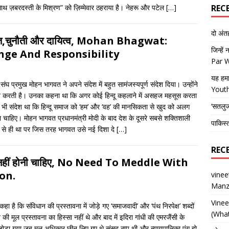
साथ ज़बरदस्ती के मिश्रण” को ज़िम्मेवार ठहराया है। नेहरू और पटेल
[…]
REC
दो अं
ासत,चुनौती और दायित्व, Mohan Bhagwat:
जिन्हें
nge And Responsibility
Par 
यह हमा
 संघ प्रमुख मोहन भागवत ने अपने संदेश में बहुत सामंजस्यपूर्ण संदेश दिया। उन्होंने
Yout
ान करती है। उनका कहना था कि अगर कोई हिन्दू कहलाने में असहज महसूस करता
‘सतलु
 भी संदेश था कि हिन्दू समाज को ‘हम’ और ‘वह’ की मानसिकता से खुद को अलग
ा चाहिए। मोहन भागवत प्रधानमंत्री मोदी के बाद देश के दूसरे सबसे शक्तिशाली
पाकिस्
हले से ही था पर जिस तरह भागवत उसे नई दिशा दे
[…]
REC
नी नहीं होनी चाहिए, No Need To Meddle With
on.
vine
Manz
Vine
हा है कि संविधान की प्रस्तावना में जोड़े गए ‘समाजवादी’ और ‘पंथ निरपेक्ष’ शब्दों
(What
 मूल प्रस्तावना का हिस्सा नहीं थे और बाद में इदिरा गांधी की एमरजैंसी के
तब जोड़ा गया जब मूल अधिकार छीन लिए गए थे,संसद ठप्प थी और न्यायपालिका पंगु हो