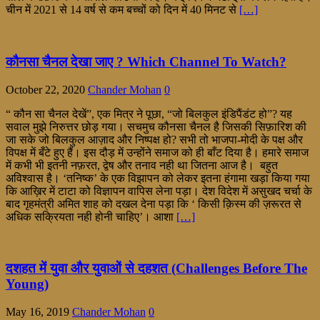
चीन में 2021 से 14 वर्ष से कम बच्चों को दिन में 40 मिनट से
[…]
कौनसा चैनल देखा जाए ? Which Channel To Watch?
October 22, 2020
Chander Mohan
0
“ कौन सा चैनल देखें”, एक मित्र ने पूछा, “जो बिलकुल इंडिपैंडंट हो”? यह
सवाल मुझे निरुत्तर छोड़ गया। सचमुच कौनसा चैनल है जिसकी सिफ़ारिश की
जा सके जो बिलकुल आज़ाद और निष्पक्ष हो? सभी तो भाजपा-मोदी के पक्ष और
विपक्ष में बँटे हुए हैं। इस दौड़ में उन्होंने समाज को ही बाँट दिया है। हमारे समाज
में कभी भी इतनी नफ़रत, द्वेष और तनाव नही था जितना आज है। बहुत
अविश्वास है। ‘तनिष्क’ के एक विझापन को लेकर इतना हंगामा खड़ा किया गया
कि आख़िर में टाटा को विज्ञापन वापिस लेना पड़ा। देश विदेश में असुखद चर्चा के
बाद गृहमंत्री अमित शाह को दखल देना पड़ा कि ‘ किसी क़िस्म की ज़रूरत से
अधिक सक्रियता नही होनी चाहिए’। आशा
[…]
दशहत में युवा और युवाओं से दहशत (Challenges Before The
Young)
May 16, 2019
Chander Mohan
0