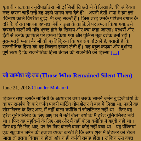
यूनानी नाटककार युरीपाइडिस जो ट्रैजिडी लिखते थे ने लिखा है, ‘जिन्हें देवता
नष्ट करना चाहें उन्हें वह पहले पागल बना देते हैं’। अपनी देसी भाषा में हम इसे
‘विनाश काले विपरीत बुद्धि’ भी कह सकतें हैं। जिस तरह उनके पश्चिम बंगाल के
दौरे के दौरान भाजपा अध्यक्ष जेपी नड्डा के क़ाफ़िले पर हमला किया गया,उसे
करवाने वालों की मति भ्रष्ट होने के सिवाय और क्या कहा जाएगा? पत्थरों और
ईंटों से उनके क़ाफ़िले पर हमला किया गया और पुलिस मूक दर्शक बनी रही।
मुख्यमंत्री ममता बैनर्जी की प्रतिक्रिया कि यह सब नौटंकी है, बताती है कि
राजनीतिक हिंसा को वह कितना हल्का लेती हैं। यह बहुत कड़वा और दुर्भाग्य
पूर्ण सत्य है कि राजनीतिक हिंसा बंगाल की राजनीति का हिस्सा
[…]
जो खामोश रहे तब (Those Who Remained Silent Then)
June 21, 2018
Chander Mohan
0
हिटलर तथा उसके नाज़ियों के अत्याचार तथा उसके सामने जर्मन बुद्धिजीवियों के
कायर समर्पण के बारे जर्मन पादरी मार्टिन नीमओलर ने बाद में लिखा था, पहले वह
सोशलिस्ट के लिए आए, मैं नहीं बोला क्योंकि मैं सोशलिस्ट नहीं था। फिर वह
ट्रेड यूनीयनिस्ट के लिए आए पर मैं नहीं बोला क्योंकि मैं ट्रेड यूनियनिस्ट नहीं
था। फिर वह यहूदियों के लिए आए और मैं नहीं बोला क्योंकि मैं यहूदी नहीं था।
फिर वह मेरे लिए आए, पर मेरे लिए बोलने वाला कोई नहीं बचा था। यह पंक्तियां
एक सूझवान जर्मन की हताशा व्यक्त करती है कि अगर शुरू में हिटलर को रोका
जाता तो इतना विनाश न होता और न ही जर्मनी तबाह होता। लेकिन उस वक्त