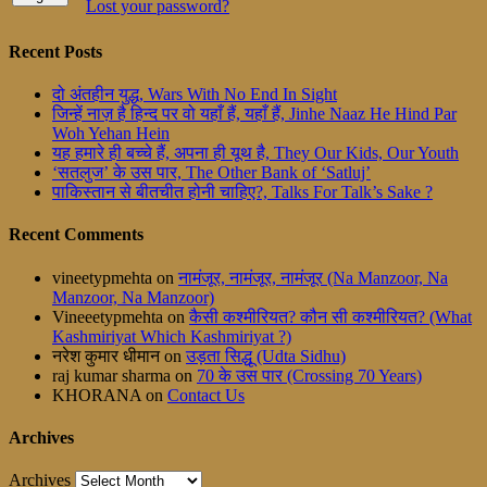
Lost your password?
Recent Posts
दो अंतहीन युद्ध, Wars With No End In Sight
जिन्हें नाज़ है हिन्द पर वो यहाँ हैं, यहाँ हैं, Jinhe Naaz He Hind Par
Woh Yehan Hein
यह हमारे ही बच्चे हैं, अपना ही यूथ है, They Our Kids, Our Youth
‘सतलुज’ के उस पार, The Other Bank of ‘Satluj’
पाकिस्तान से बीतचीत होनी चाहिए?, Talks For Talk’s Sake ?
Recent Comments
vineetypmehta
on
नामंजूर, नामंजूर, नामंजूर (Na Manzoor, Na
Manzoor, Na Manzoor)
Vineeetypmehta
on
कैसी कश्मीरियत? कौन सी कश्मीरियत? (What
Kashmiriyat Which Kashmiriyat ?)
नरेश कुमार धीमान
on
उड़ता सिद्धू (Udta Sidhu)
raj kumar sharma
on
70 के उस पार (Crossing 70 Years)
KHORANA
on
Contact Us
Archives
Archives