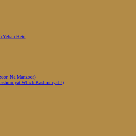
 Woh Yehan Hein
anzoor, Na Manzoor)
Kashmiriyat Which Kashmiriyat ?)