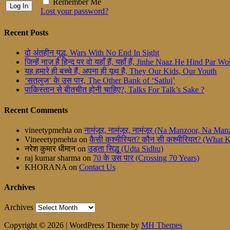
Remember Me
Lost your password?
Recent Posts
दो अंतहीन युद्ध, Wars With No End In Sight
जिन्हें नाज़ है हिन्द पर वो यहाँ हैं, यहाँ हैं, Jinhe Naaz He Hind Par
यह हमारे ही बच्चे हैं, अपना ही यूथ है, They Our Kids, Our Youth
‘सतलुज’ के उस पार, The Other Bank of ‘Satluj’
पाकिस्तान से बीतचीत होनी चाहिए?, Talks For Talk’s Sake ?
Recent Comments
vineetypmehta
on
नामंजूर, नामंजूर, नामंजूर (Na Manzoor, Na M
Vineeetypmehta
on
कैसी कश्मीरियत? कौन सी कश्मीरियत? (What 
नरेश कुमार धीमान
on
उड़ता सिद्धू (Udta Sidhu)
raj kumar sharma
on
70 के उस पार (Crossing 70 Years)
KHORANA
on
Contact Us
Archives
Archives
Copyright © 2026 | WordPress Theme by
MH Themes