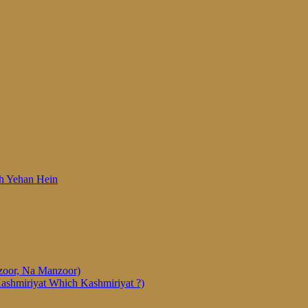
 Woh Yehan Hein
anzoor, Na Manzoor)
Kashmiriyat Which Kashmiriyat ?)