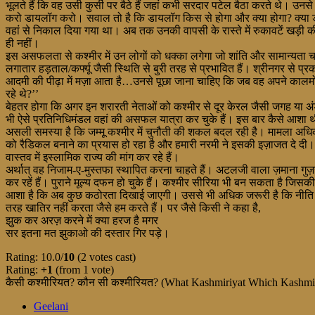
भूलते हैं कि वह उसी कुर्सी पर बैठे हैं जहां कभी सरदार पटेल बैठा करते थे। उन
करो डायलॉग करो। सवाल तो है कि डायलॉग किस से होगा और क्या होगा? क्या डा
वहां से निकाल दिया गया था। अब तक उनकी वापसी के रास्ते में रुकावटें खड़ी की जा
ही नहीं।
इस असफलता से कश्मीर में उन लोगों को धक्का लगेगा जो शांति और सामान्यता चाह
लगातार हड़ताल/कर्फ्यू जैसी स्थिति से बुरी तरह से प्रभावित हैं। श्रीनगर से प्
आदमी की पीढ़ा में मज़ा आता है…उनसे पूछा जाना चाहिए कि जब वह अपने कालमों, ले
रहे थे?’’
बेहतर होगा कि अगर इन शरारती नेताओं को कश्मीर से दूर केरल जैसी जगह या अंड
भी ऐसे प्रतिनिधिमंडल वहां की असफल यात्रा कर चुके हैं। इस बार कैसे आशा थी
असली समस्या है कि जम्मू कश्मीर में चुनौती की शकल बदल रही है। मामला अधिक स
को रैडिकल बनाने का प्रयास हो रहा है और हमारी नरमी ने इसकी इज़ाजत दे दी। जम्म
वास्तव में इस्लामिक राज्य की मांग कर रहे हैं।
अर्थात् वह निजाम-ए-मुस्तफा स्थापित करना चाहते हैं। अटलजी वाला ज़माना गुज़र 
कर रहें हैं। पुराने मूल्य दफन हो चुके हैं। कश्मीर सीरिया भी बन सकता है जिसकी
आशा है कि अब कुछ कठोरता दिखाई जाएगी। उससे भी अधिक जरूरी है कि नीति में 
तरह खातिर नहीं करता जैसे हम करते हैं। पर जैसे किसी ने कहा है,
झुक कर अरज़ करने में क्या हरज है मगर
सर इतना मत झुकाओ की दस्तार गिर पड़े।
Rating: 10.0/
10
(2 votes cast)
Rating:
+1
(from 1 vote)
कैसी कश्मीरियत? कौन सी कश्मीरियत? (What Kashmiriyat Which Kashmir
Geelani