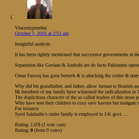
Vineeetypmehta
October 5, 2016 at 2:51 am
Insightful analysis
It has been rightly mentioned that successive governments in the 
Separatists like Geelani & Andrabi are de facto Pakistanis opera
Omar Farooq has gone berserk & is attacking the centre & state g
Why did his grandfather, and father, allow Jamaat to flourish an
I& members of my family have witnessed the radicalization in J
The duplicitous character of the so called leaders of this ston
Who have sent their children to cozy save havens but instigate 
For instance
Syed Salaludin’s entire family is employed in J-K govt. …
Rating: 1.0/
5
(1 vote cast)
Rating:
0
(from 0 votes)