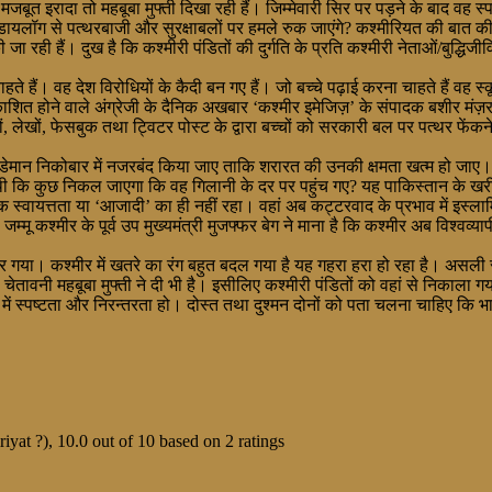
से मजबूत इरादा तो महबूबा मुफ्ती दिखा रही हैं। जिम्मेवारी सिर पर पड़ने के बाद व
यलॉग से पत्थरबाजी और सुरक्षाबलों पर हमले रुक जाएंगे? कश्मीरियत की बात की
 रही हैं। दुख है कि कश्मीरी पंडितों की दुर्गति के प्रति कश्मीरी नेताओं/बुद्धिज
ते हैं। वह देश विरोधियों के कैदी बन गए हैं। जो बच्चे पढ़ाई करना चाहते हैं वह 
रकाशित होने वाले अंग्रेजी के दैनिक अखबार ‘कश्मीर इमेजिज़’ के संपादक बशीर मंज़र 
खों, फेसबुक तथा ट्विटर पोस्ट के द्वारा बच्चों को सरकारी बल पर पत्थर फेंकने क
ेमान निकोबार में नजरबंद किया जाए ताकि शरारत की उनकी क्षमता खत्म हो जाए। जो
 कि कुछ निकल जाएगा कि वह गिलानी के दर पर पहुंच गए? यह पाकिस्तान के खरीदे ल
्वायत्तता या ‘आजादी’ का ही नहीं रहा। वहां अब कट्टरवाद के प्रभाव में इस्लामि
ू कश्मीर के पूर्व उप मुख्यमंत्री मुजफ्फर बेग ने माना है कि कश्मीर अब विश्वव्
गया। कश्मीर में खतरे का रंग बहुत बदल गया है यह गहरा हरा हो रहा है। असली सम
 चेतावनी महबूबा मुफ्ती ने दी भी है। इसीलिए कश्मीरी पंडितों को वहां से निकाला ग
स्पष्टता और निरन्तरता हो। दोस्त तथा दुश्मन दोनों को पता चलना चाहिए कि भार
iyat ?)
,
10.0
out of
10
based on
2
ratings