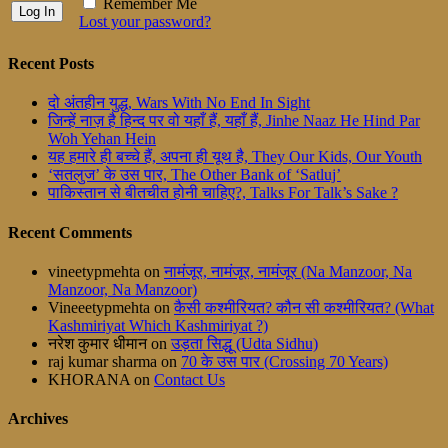
Remember Me
Lost your password?
Recent Posts
दो अंतहीन युद्ध, Wars With No End In Sight
जिन्हें नाज़ है हिन्द पर वो यहाँ हैं, यहाँ हैं, Jinhe Naaz He Hind Par
Woh Yehan Hein
यह हमारे ही बच्चे हैं, अपना ही यूथ है, They Our Kids, Our Youth
‘सतलुज’ के उस पार, The Other Bank of ‘Satluj’
पाकिस्तान से बीतचीत होनी चाहिए?, Talks For Talk’s Sake ?
Recent Comments
vineetypmehta
on
नामंजूर, नामंजूर, नामंजूर (Na Manzoor, Na
Manzoor, Na Manzoor)
Vineeetypmehta
on
कैसी कश्मीरियत? कौन सी कश्मीरियत? (What
Kashmiriyat Which Kashmiriyat ?)
नरेश कुमार धीमान
on
उड़ता सिद्धू (Udta Sidhu)
raj kumar sharma
on
70 के उस पार (Crossing 70 Years)
KHORANA
on
Contact Us
Archives