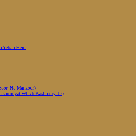
 Woh Yehan Hein
anzoor, Na Manzoor)
Kashmiriyat Which Kashmiriyat ?)