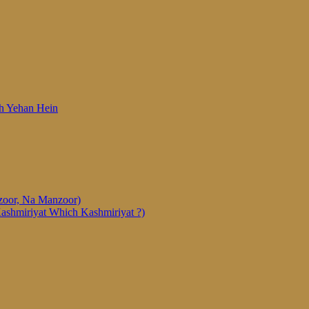
 Woh Yehan Hein
anzoor, Na Manzoor)
Kashmiriyat Which Kashmiriyat ?)