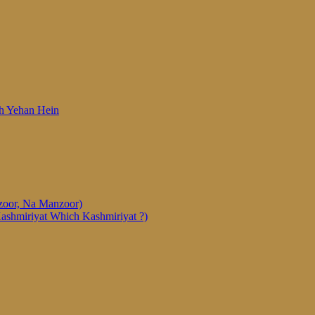
 Woh Yehan Hein
anzoor, Na Manzoor)
Kashmiriyat Which Kashmiriyat ?)