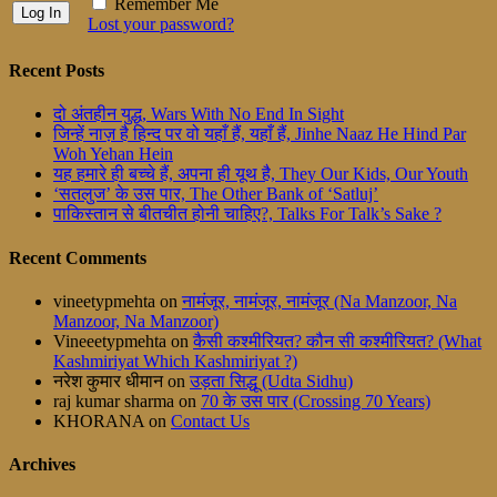
Remember Me
Lost your password?
Recent Posts
दो अंतहीन युद्ध, Wars With No End In Sight
जिन्हें नाज़ है हिन्द पर वो यहाँ हैं, यहाँ हैं, Jinhe Naaz He Hind Par
Woh Yehan Hein
यह हमारे ही बच्चे हैं, अपना ही यूथ है, They Our Kids, Our Youth
‘सतलुज’ के उस पार, The Other Bank of ‘Satluj’
पाकिस्तान से बीतचीत होनी चाहिए?, Talks For Talk’s Sake ?
Recent Comments
vineetypmehta
on
नामंजूर, नामंजूर, नामंजूर (Na Manzoor, Na
Manzoor, Na Manzoor)
Vineeetypmehta
on
कैसी कश्मीरियत? कौन सी कश्मीरियत? (What
Kashmiriyat Which Kashmiriyat ?)
नरेश कुमार धीमान
on
उड़ता सिद्धू (Udta Sidhu)
raj kumar sharma
on
70 के उस पार (Crossing 70 Years)
KHORANA
on
Contact Us
Archives