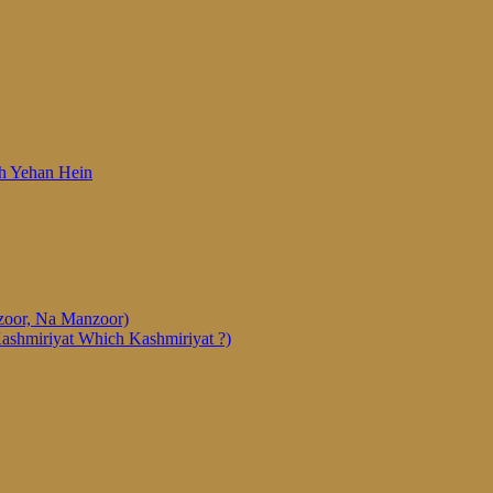
 Woh Yehan Hein
anzoor, Na Manzoor)
Kashmiriyat Which Kashmiriyat ?)