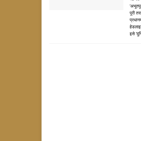
‘अभूतपू
पूरी तर
प्रधान
हेडलाइन
इसे ‘दु